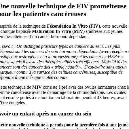
Une nouvelle technique de FIV prometteuse
pour les patientes cancéreuses
nspirée de la technique de
Fécondation In Vitro (FIV
), cette nouvelle
echnique baptisée
Maturation In Vitro (MIV)
s’adresse aux jeunes
emmes atteintes d’un cancer hormono-dépendant.
 savoir !
On distingue plusieurs types de cancers du sein. Les plus
réquents sont les cancers du sein hormono-dépendants (avec récepteur
ositifs aux œstrogènes et à la progestérone) et les cancers « HER+ »
our lesquels il existe des thérapies ciblées très efficaces. Mais 15% des
ancers sont des cancers dits « triple négatif ». C’est-à-dire sans aucun
arqueur connu à la surface des cellules cancéreuses, susceptible de
épondre à une thérapie ciblée connue.
ette technique de
MIV
consiste à prélever des ovules immatures chez l
emme cancéreuse avant le démarrage de la chimiothérapie. Les ovules
ont ensuite portés à maturation en laboratoire pendant 48 heures, avant
’être congelés.
voir un enfant après un cancer du sein
ette nouvelle technique a permis pour la première fois à une jeune