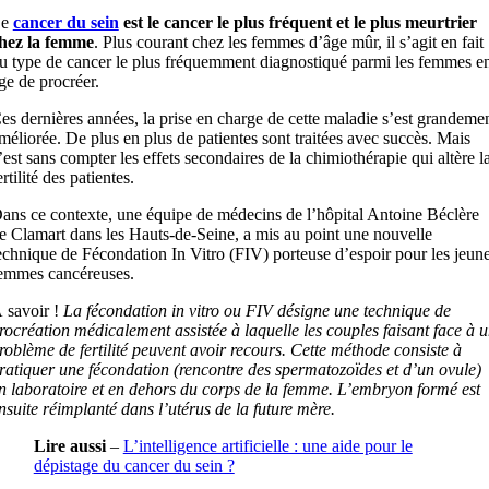
Le
cancer du sein
est le cancer le plus fréquent et le plus meurtrier
hez la femme
. Plus courant chez les femmes d’âge mûr, il s’agit en fait
u type de cancer le plus fréquemment diagnostiqué parmi les femmes e
ge de procréer.
es dernières années, la prise en charge de cette maladie s’est grandeme
méliorée. De plus en plus de patientes sont traitées avec succès. Mais
’est sans compter les effets secondaires de la chimiothérapie qui altère l
ertilité des patientes.
ans ce contexte, une équipe de médecins de l’hôpital Antoine Béclère
e Clamart dans les Hauts-de-Seine, a mis au point une nouvelle
echnique de Fécondation In Vitro (FIV) porteuse d’espoir pour les jeun
emmes cancéreuses.
 savoir !
La fécondation in vitro ou FIV désigne une technique de
rocréation médicalement assistée à laquelle les couples faisant face à 
roblème de fertilité peuvent avoir recours. Cette méthode consiste à
ratiquer une fécondation (rencontre des spermatozoïdes et d’un ovule)
n laboratoire et en dehors du corps de la femme. L’embryon formé est
nsuite réimplanté dans l’utérus de la future mère.
Lire aussi
–
L’intelligence artificielle : une aide pour le
dépistage du cancer du sein ?