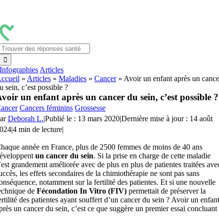
Passer
au
contenu
Rechercher:
Infographies
Articles
ccueil
»
Articles
»
Maladies
»
Cancer
»
Avoir un enfant après un cance
u sein, c’est possible ?
voir un enfant après un cancer du sein, c’est possible ?
ancer
Cancers féminins
Grossesse
ar
Deborah L.
|
Publié le : 13 mars 2020
|
Dernière mise à jour : 14 août
024
|
4 min de lecture
|
haque année en France, plus de 2500 femmes de moins de 40 ans
éveloppent
un cancer
du sein
. Si la prise en charge de cette maladie
’est grandement améliorée avec de plus en plus de patientes traitées ave
uccès, les effets secondaires de la chimiothérapie ne sont pas sans
onséquence, notamment sur la fertilité des patientes. Et si une nouvelle
echnique de
Fécondation In Vitro (FIV)
permettait de préserver la
ertilité des patientes ayant souffert d’un cancer du sein ? Avoir un enfan
près un cancer du sein, c’est ce que suggère un premier essai concluant 