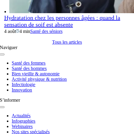
Hydratation chez les personnes âgées : quand la
sensation de soif est absente
4 août
4 min
Santé des séniors
Tous les articles
Naviguer
Navigation
à
Santé des femmes
bascule
Santé des hommes
Bien vieillir & autonomie
Activité physique & nutrition
Infectiologie
Innovation
S’informer
Navigation
à
Actualités
bascule
Infographies
Webinaires
Nos sites spécialisés