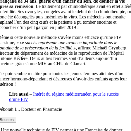
rançaise de 34 ans, guérie d’un cancer du sein, de donner la vie
près sa rémission
. Le traitement par chimiothérapie avait en effet altér
a fertilité. Ses ovocytes, congelés avant le début de la chimiothérapie, o
onc été décongelés puis inséminés in vitro. Les médecins ont ensuite
mplanté l’un des cinq œufs et la patiente a pu tomber enceinte et
ccoucher d’un petit garçon en juillet 2019 !
ême si cette nouvelle méthode s’avère moins efficace qu’une FIV
lassique,
« ce succès représente une avancée importante dans le
omaine de la préservation de la fertilité »,
affirme Michaël Grynberg,
irecteur du département de médecine de la reproduction de l’hôpital
ntoine Béclère. Deux autres femmes sont d’ailleurs aujourd’hui
nceintes grâce à une MIV au CHU de Clamart.
’espoir semble renaître pour toutes les jeunes femmes atteintes d’un
ancer hormono-dépendant et désireuses d’avoir des enfants après leur
uérison !
Lire aussi
–
Intérêt du régime méditerranéen pour le succès
d’une FIV
éborah L., Docteur en Pharmacie
Sources
 Une nouvelle technique de FIV permet à une Française de donner