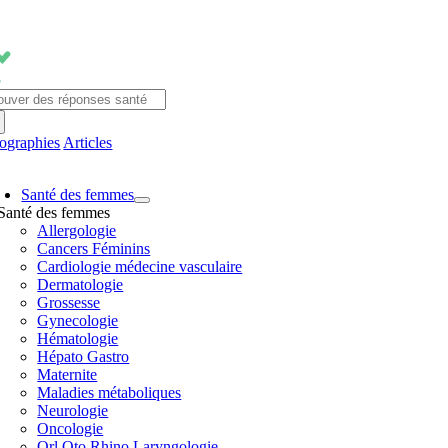
Passer
au
contenu
chercher:
fographies
Articles
avigation
Santé des femmes
ascule
Santé des femmes
Allergologie
Cancers Féminins
Cardiologie médecine vasculaire
Dermatologie
Grossesse
Gynecologie
Hématologie
Hépato Gastro
Maternite
Maladies métaboliques
Neurologie
Oncologie
Orl Oto Rhino Laryngologie