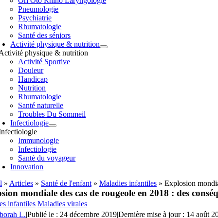
Orl Oto Rhino Laryngologie
Pneumologie
Psychiatrie
Rhumatologie
Santé des séniors
Activité physique & nutrition
Activité physique & nutrition
Activité Sportive
Douleur
Handicap
Nutrition
Rhumatologie
Santé naturelle
Troubles Du Sommeil
Infectiologie
Infectiologie
Immunologie
Infectiologie
Santé du voyageur
Innovation
l
»
Articles
»
Santé de l'enfant
»
Maladies infantiles
»
Explosion mondia
sion mondiale des cas de rougeole en 2018 : des consé
s infantiles
Maladies virales
borah L.
|
Publié le : 24 décembre 2019
|
Dernière mise à jour : 14 août 2