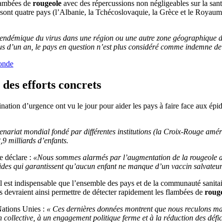
flambées de
rougeole
avec des répercussions non négligeables sur la sant
ont quatre pays (l’Albanie, la Tchécoslovaquie, la Grèce et le Royaume-
ndémique du virus dans une région ou une autre zone géographique défin
lus d’un an, le pays en question n’est plus considéré comme indemne de
onde
des efforts concrets
nation d’urgence ont vu le jour pour aider les pays à faire face aux é
tenariat mondial fondé par différentes institutions (la Croix-Rouge amé
9 milliards d’enfants.
e déclare :
«Nous sommes alarmés par l’augmentation de la rougeole aux
lides qui garantissent qu’aucun enfant ne manque d’un vaccin salvateur
t il est indispensable que l’ensemble des pays et de la communauté sani
s devraient ainsi permettre de détecter rapidement les flambées de
roug
Nations Unies :
« Ces dernières données montrent que nous reculons ma
collective, à un engagement politique ferme et à la réduction des défic