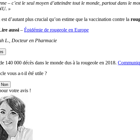
nne – c’est le seul moyen d’atteindre tout le monde, partout dans le mon
NU. »
 est d’autant plus crucial qu’on estime que la vaccination contre la
roug
Lire aussi
–
Épidémie de rougeole en Europe
h L., Docteur en Pharmacie
es
 de 140 000 décès dans le monde dus à la rougeole en 2018.
Communiqué
cle vous a-t-il été utile ?
Non
our votre avis !