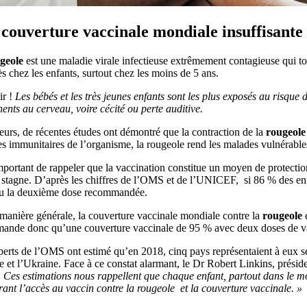
couverture vaccinale mondiale insuffisante 
geole
est une maladie virale infectieuse extrêmement contagieuse qui t
s chez les enfants, surtout chez les moins de 5 ans.
r !
Les bébés et les très jeunes enfants sont les plus exposés au risqu
nts au cerveau, voire cécité ou perte auditive.
leurs, de récentes études ont démontré que la contraction de la
rougeole
s immunitaires de l’organisme, la rougeole rend les malades vulnérable
important de rappeler que la vaccination constitue un moyen de protectio
tagne. D’après les chiffres de l’OMS et de l’UNICEF, si 86 % des enfa
çu la deuxième dose recommandée.
manière générale, la couverture vaccinale mondiale contre la
rougeole
e
ande donc qu’une couverture vaccinale de 95 % avec deux doses de vacci
erts de l’OMS ont estimé qu’en 2018, cinq pays représentaient à eux s
 et l’Ukraine. Face à ce constat alarmant, le Dr Robert Linkins, présiden
 Ces estimations nous rappellent que chaque enfant, partout dans le mo
ant l’accès au vaccin contre la rougeole et la couverture vaccinale. »