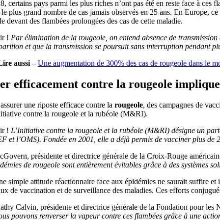
, certains pays parmi les plus riches n’ont pas été en reste face à ces 
 le plus grand nombre de cas jamais observés en 25 ans. En Europe, ce s
e devant des flambées prolongées des cas de cette maladie.
r !
Par élimination de la rougeole, on entend absence de transmission e
arition et que la transmission se poursuit sans interruption pendant p
Lire aussi
–
Une augmentation de 300% des cas de rougeole dans le m
er efficacement contre la rougeole implique 
assurer une riposte efficace contre la
rougeole
, des campagnes de vacci
nitiative contre la rougeole et la rubéole (M&RI).
r !
L’Initiative contre la rougeole et la rubéole (M&RI) désigne un par
 et l’OMS). Fondée en 2001, elle a déjà permis de vacciner plus de 2,
Govern, présidente et directrice générale de la Croix-Rouge américain
démies de rougeole sont entièrement évitables grâce à des systèmes so
e simple attitude réactionnaire face aux épidémies ne saurait suffire e
ux de vaccination et de surveillance des maladies. Ces efforts conjugué
thy Calvin, présidente et directrice générale de la Fondation pour les 
us pouvons renverser la vapeur contre ces flambées grâce à une action 