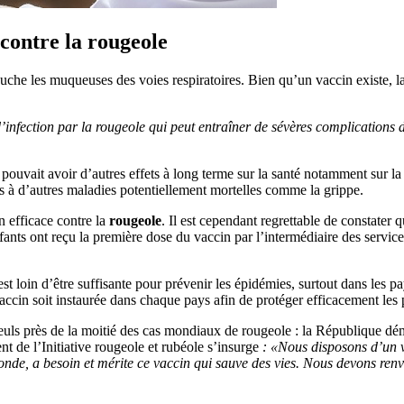
contre la rougeole
ouche les muqueuses des voies respiratoires. Bien qu’un vaccin existe,
e d’infection par la rougeole qui peut entraîner de sévères complicati
pouvait avoir d’autres effets à long terme sur la santé notamment sur 
s à d’autres maladies potentiellement mortelles comme la grippe.
n efficace contre la
rougeole
. Il est cependant regrettable de constater
nts ont reçu la première dose du vaccin par l’intermédiaire des servic
st loin d’être suffisante pour prévenir les épidémies, surtout dans les 
n soit instaurée dans chaque pays afin de protéger efficacement les p
euls près de la moitié des cas mondiaux de rougeole : la République dé
t de l’Initiative rougeole et rubéole s’insurge
: «Nous disposons d’un va
nde, a besoin et mérite ce vaccin qui sauve des vies. Nous devons renve