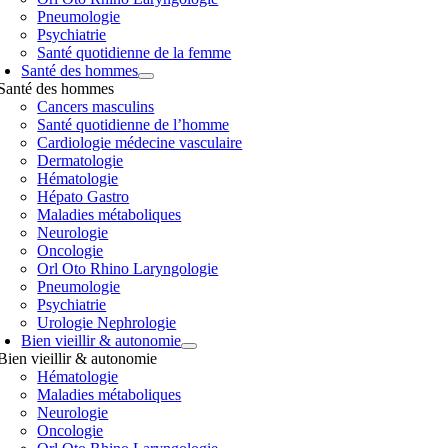
Pneumologie
Psychiatrie
Santé quotidienne de la femme
Santé des hommes
Santé des hommes
Cancers masculins
Santé quotidienne de l’homme
Cardiologie médecine vasculaire
Dermatologie
Hématologie
Hépato Gastro
Maladies métaboliques
Neurologie
Oncologie
Orl Oto Rhino Laryngologie
Pneumologie
Psychiatrie
Urologie Nephrologie
Bien vieillir & autonomie
Bien vieillir & autonomie
Hématologie
Maladies métaboliques
Neurologie
Oncologie