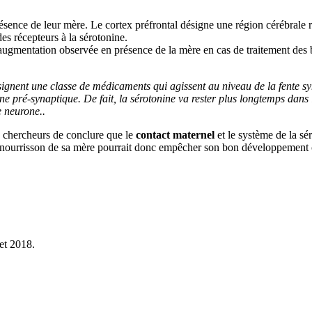
ésence de leur mère. Le cortex préfrontal désigne une région cérébrale r
es récepteurs à la sérotonine.
augmentation observée en présence de la mère en cas de traitement des bé
ésignent une classe de médicaments qui agissent au niveau de la fente sy
e pré-synaptique. De fait, la sérotonine va rester plus longtemps dans 
e neurone..
x chercheurs de conclure que le
contact maternel
et le système de la sé
n nourrisson de sa mère pourrait donc empêcher son bon développement 
let 2018.