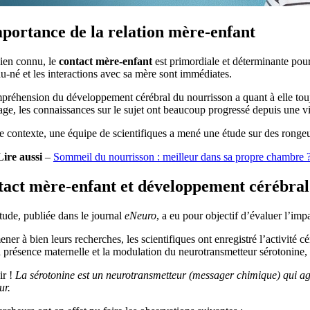
portance de la relation mère-enfant
bien connu, le
contact mère-enfant
est primordiale et déterminante pour
-né et les interactions avec sa mère sont immédiates.
réhension du développement cérébral du nourrisson a quant à elle toujou
ge, les connaissances sur le sujet ont beaucoup progressé depuis une v
 contexte, une équipe de scientifiques a mené une étude sur des rongeu
Lire aussi
–
Sommeil du nourrisson : meilleur dans sa propre chambre 
act mère-enfant et développement cérébral
tude, publiée dans le journal
eNeuro
, a eu pour objectif d’évaluer l’im
ner à bien leurs recherches, les scientifiques ont enregistré l’activité c
a présence maternelle et la modulation du neurotransmetteur sérotonine
r !
La sérotonine est un neurotransmetteur (messager chimique) qui agi
ur.