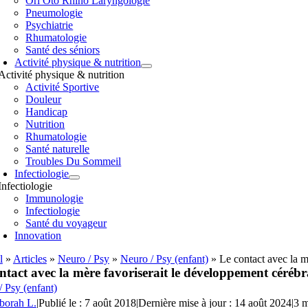
Orl Oto Rhino Laryngologie
Pneumologie
Psychiatrie
Rhumatologie
Santé des séniors
Activité physique & nutrition
Activité physique & nutrition
Activité Sportive
Douleur
Handicap
Nutrition
Rhumatologie
Santé naturelle
Troubles Du Sommeil
Infectiologie
Infectiologie
Immunologie
Infectiologie
Santé du voyageur
Innovation
l
»
Articles
»
Neuro / Psy
»
Neuro / Psy (enfant)
»
Le contact avec la m
ntact avec la mère favoriserait le développement céréb
 Psy (enfant)
borah L.
|
Publié le : 7 août 2018
|
Dernière mise à jour : 14 août 2024
|
3 m