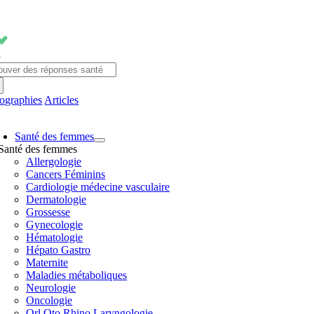
Passer
au
contenu
chercher:
fographies
Articles
avigation
Santé des femmes
ascule
Santé des femmes
Allergologie
Cancers Féminins
Cardiologie médecine vasculaire
Dermatologie
Grossesse
Gynecologie
Hématologie
Hépato Gastro
Maternite
Maladies métaboliques
Neurologie
Oncologie
Orl Oto Rhino Laryngologie