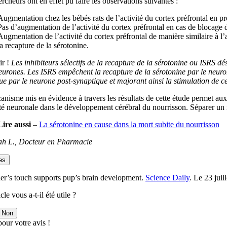
rcheurs ont en effet pu faire les observations suivantes :
Augmentation chez les bébés rats de l’activité du cortex préfrontal en pr
Pas d’augmentation de l’activité du cortex préfrontal en cas de blocage d
Augmentation de l’activité du cortex préfrontal de manière similaire à l’
la recapture de la sérotonine.
r !
Les inhibiteurs sélectifs de la recapture de la sérotonine ou ISRS d
urones. Les ISRS empêchent la recapture de la sérotonine par le neuron
e par le neurone post-synaptique et majorant ainsi la stimulation de c
nisme mis en évidence à travers les résultats de cette étude permet au
vité neuronale dans le développement cérébral du nourrisson. Séparer u
Lire aussi
–
La sérotonine en cause dans la mort subite du nourrisson
h L., Docteur en Pharmacie
es
er’s touch supports pup’s brain development.
Science Daily
. Le 23 juil
cle vous a-t-il été utile ?
Non
our votre avis !