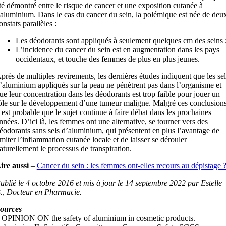
té démontré entre le risque de cancer et une exposition cutanée à
’aluminium. Dans le cas du cancer du sein, la polémique est née de deu
onstats parallèles :
Les déodorants sont appliqués à seulement quelques cm des seins 
L’incidence du cancer du sein est en augmentation dans les pays
occidentaux, et touche des femmes de plus en plus jeunes.
près de multiples revirements, les dernières études indiquent que les sel
’aluminium appliqués sur la peau ne pénètrent pas dans l’organisme et
ue leur concentration dans les déodorants est trop faible pour jouer un
ôle sur le développement d’une tumeur maligne. Malgré ces conclusions
l est probable que le sujet continue à faire débat dans les prochaines
nnées. D’ici là, les femmes ont une alternative, se tourner vers des
éodorants sans sels d’aluminium, qui présentent en plus l’avantage de
imiter l’inflammation cutanée locale et de laisser se dérouler
aturellement le processus de transpiration.
ire aussi
–
Cancer du sein : les femmes ont-elles recours au dépistage 
ublié le 4 octobre 2016 et mis à jour le 14 septembre 2022 par Estelle
., Docteur en Pharmacie.
ources
 OPINION ON the safety of aluminium in cosmetic products.