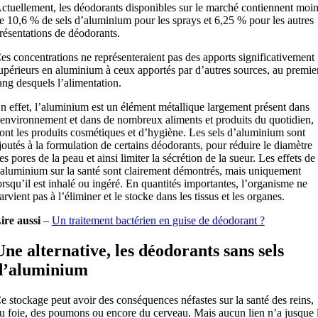
ctuellement, les déodorants disponibles sur le marché contiennent moi
e 10,6 % de sels d’aluminium pour les sprays et 6,25 % pour les autres
résentations de déodorants.
es concentrations ne représenteraient pas des apports significativement
upérieurs en aluminium à ceux apportés par d’autres sources, au premie
ang desquels l’alimentation.
n effet, l’aluminium est un élément métallique largement présent dans
’environnement et dans de nombreux aliments et produits du quotidien,
ont les produits cosmétiques et d’hygiène. Les sels d’aluminium sont
joutés à la formulation de certains déodorants, pour réduire le diamètre
es pores de la peau et ainsi limiter la sécrétion de la sueur. Les effets de
’aluminium sur la santé sont clairement démontrés, mais uniquement
orsqu’il est inhalé ou ingéré. En quantités importantes, l’organisme ne
arvient pas à l’éliminer et le stocke dans les tissus et les organes.
ire aussi
–
Un traitement bactérien en guise de déodorant ?
Une alternative, les déodorants sans sels
d’aluminium
e stockage peut avoir des conséquences néfastes sur la santé des reins,
u foie, des poumons ou encore du cerveau. Mais aucun lien n’a jusque 