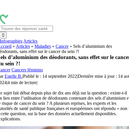
Passer
au
contenu
Rechercher:
Infographies
Articles
ccueil
»
Articles
»
Maladies
»
Cancer
»
Sels d’aluminium des
éodorants, sans effet sur le cancer du sein ?!
els d’aluminium des déodorants, sans effet sur le cance
u sein ?!
ancer
Cancers féminins
ar
Estelle B.
|
Publié le : 14 septembre 2022
|
Dernière mise à jour : 14 ao
024
|
4 min de lecture
|
e sujet fait débat depuis plus de dix ans déjà sur la question : existe-t-il
n lien entre l’utilisation de déodorants contenant des sels d’aluminium e
e risque de cancer du sein ? A plusieurs reprises, les experts et les
utorités de santé publique françaises et européennes ont répondu « non 
 cette question, sur la base des données actuellement disponibles.
xplications.