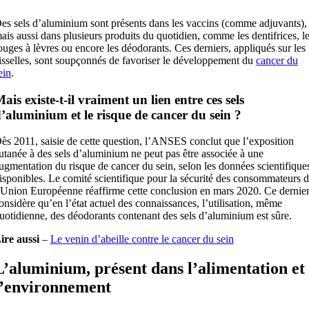
es sels d’aluminium sont présents dans les vaccins (comme adjuvants),
ais aussi dans plusieurs produits du quotidien, comme les dentifrices, l
ouges à lèvres ou encore les déodorants. Ces derniers, appliqués sur les
isselles, sont soupçonnés de favoriser le développement du
cancer du
ein
.
ais existe-t-il vraiment un lien entre ces sels
’aluminium et le risque de cancer du sein ?
ès 2011, saisie de cette question, l’ANSES conclut que l’exposition
utanée à des sels d’aluminium ne peut pas être associée à une
ugmentation du risque de cancer du sein, selon les données scientifique
isponibles. Le comité scientifique pour la sécurité des consommateurs 
’Union Européenne réaffirme cette conclusion en mars 2020. Ce dernie
onsidère qu’en l’état actuel des connaissances, l’utilisation, même
uotidienne, des déodorants contenant des sels d’aluminium est sûre.
ire aussi
–
Le venin d’abeille contre le cancer du sein
L’aluminium, présent dans l’alimentation et
l’environnement