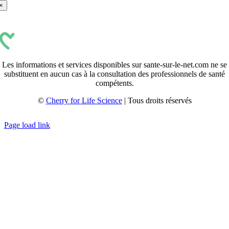
×
Les informations et services disponibles sur sante-sur-le-net.com ne se
substituent en aucun cas à la consultation des professionnels de santé
compétents.
©
Cherry for Life Science
| Tous droits réservés
Créé avec
par
zakaru.studio
Page load link