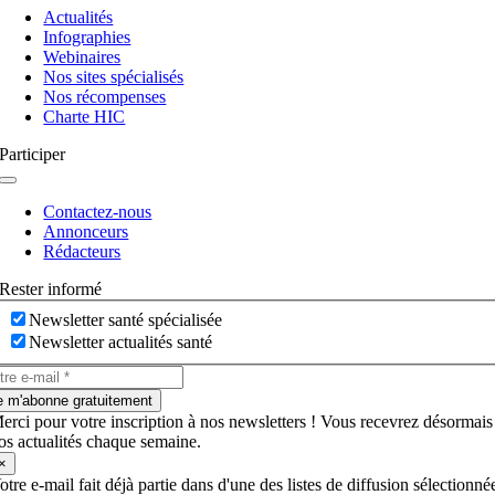
à
Actualités
bascule
Infographies
Webinaires
Nos sites spécialisés
Nos récompenses
Charte HIC
Participer
Navigation
à
Contactez-nous
bascule
Annonceurs
Rédacteurs
Rester informé
Newsletter santé spécialisée
Newsletter actualités santé
e m'abonne gratuitement
erci pour votre inscription à nos newsletters ! Vous recevrez désormais
os actualités chaque semaine.
×
otre e-mail fait déjà partie dans d'une des listes de diffusion sélectionné