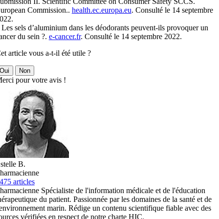
ubmission II. Scientific Committee on Consumer Safety SCCS.
uropean Commission..
health.ec.europa.eu
. Consulté le 14 septembre
022.
 Les sels d’aluminium dans les déodorants peuvent-ils provoquer un
ancer du sein ?.
e-cancer.fr
. Consulté le 14 septembre 2022.
et article vous a-t-il été utile ?
Oui
Non
erci pour votre avis !
stelle B.
harmacienne
475 articles
harmacienne Spécialiste de l'information médicale et de l'éducation
hérapeutique du patient. Passionnée par les domaines de la santé et de
'environnement marin. Rédige un contenu scientifique fiable avec des
ources vérifiées en respect de notre charte HIC.