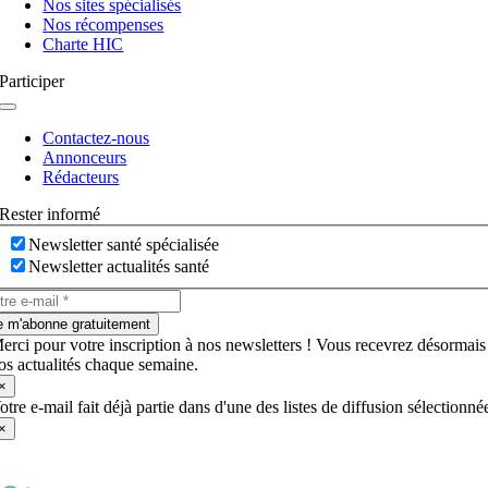
Nos sites spécialisés
Nos récompenses
Charte HIC
Participer
Navigation
à
Contactez-nous
bascule
Annonceurs
Rédacteurs
Rester informé
Newsletter santé spécialisée
Newsletter actualités santé
e m'abonne gratuitement
erci pour votre inscription à nos newsletters ! Vous recevrez désormais
os actualités chaque semaine.
×
otre e-mail fait déjà partie dans d'une des listes de diffusion sélectionné
×