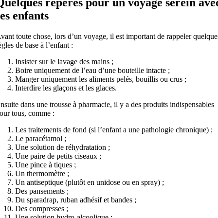
Quelques repères pour un voyage serein ave
ses enfants
vant toute chose, lors d’un voyage, il est important de rappeler quelque
ègles de base à l’enfant :
Insister sur le lavage des mains ;
Boire uniquement de l’eau d’une bouteille intacte ;
Manger uniquement les aliments pelés, bouillis ou crus ;
Interdire les glaçons et les glaces.
nsuite dans une trousse à pharmacie, il y a des produits indispensables
our tous, comme :
Les traitements de fond (si l’enfant a une pathologie chronique) ;
Le paracétamol ;
Une solution de réhydratation ;
Une paire de petits ciseaux ;
Une pince à tiques ;
Un thermomètre ;
Un antiseptique (plutôt en unidose ou en spray) ;
Des pansements ;
Du sparadrap, ruban adhésif et bandes ;
Des compresses ;
Une solution hydro-alcoolique ;