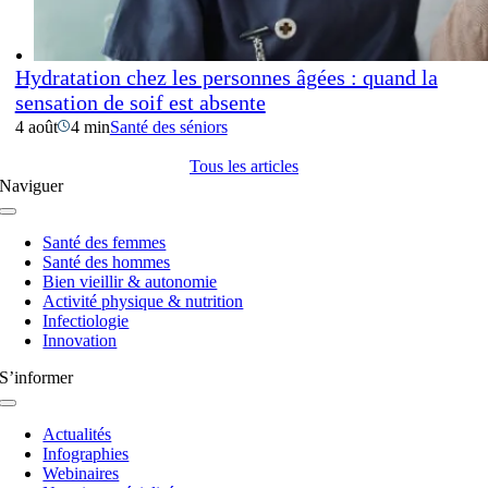
Hydratation chez les personnes âgées : quand la
sensation de soif est absente
4 août
4 min
Santé des séniors
Tous les articles
Naviguer
Navigation
à
Santé des femmes
bascule
Santé des hommes
Bien vieillir & autonomie
Activité physique & nutrition
Infectiologie
Innovation
S’informer
Navigation
à
Actualités
bascule
Infographies
Webinaires