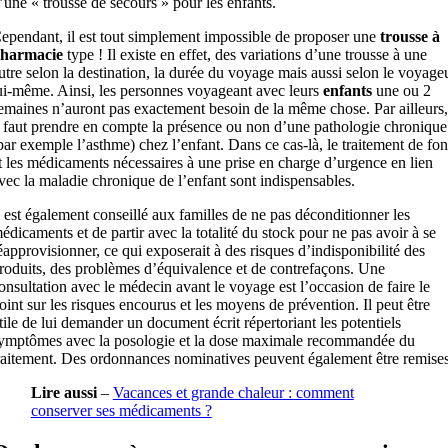
’une « trousse de secours » pour les enfants.
ependant, il est tout simplement impossible de proposer une
trousse à
harmacie
type ! Il existe en effet, des variations d’une trousse à une
utre selon la destination, la durée du voyage mais aussi selon le voyage
ui-même. Ainsi, les personnes voyageant avec leurs
enfants
une ou 2
emaines n’auront pas exactement besoin de la même chose. Par ailleurs,
l faut prendre en compte la présence ou non d’une pathologie chronique
par exemple l’asthme) chez l’enfant. Dans ce cas-là, le traitement de fo
t les médicaments nécessaires à une prise en charge d’urgence en lien
vec la maladie chronique de l’enfant sont indispensables.
l est également conseillé aux familles de ne pas déconditionner les
édicaments et de partir avec la totalité du stock pour ne pas avoir à se
éapprovisionner, ce qui exposerait à des risques d’indisponibilité des
roduits, des problèmes d’équivalence et de contrefaçons. Une
onsultation avec le médecin avant le voyage est l’occasion de faire le
oint sur les risques encourus et les moyens de prévention. Il peut être
tile de lui demander un document écrit répertoriant les potentiels
ymptômes avec la posologie et la dose maximale recommandée du
raitement. Des ordonnances nominatives peuvent également être remises
Lire aussi
–
Vacances et grande chaleur : comment
conserver ses médicaments ?