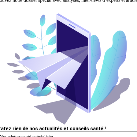
ouvez notre dossier spécial avec analyses, interviews d’experts et articl
.
ratez rien de nos actualités et conseils santé !
Newsletter santé spécialisée