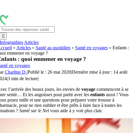
Passer
au
contenu
Rechercher:
Infographies
Articles
ccueil
»
Articles
»
Santé au quotidien
»
Santé en voyages
»
Enfants :
uoi emmener en voyage ?
nfants : quoi emmener en voyage ?
anté en voyages
ar
Charline D.
|
Publié le : 26 mai 2020
|
Dernière mise à jour : 14 août
024
|
3 min de lecture
|
vec l’arrivée des beaux jours, les envies de
voyage
commencent à se
aire sentir… Et les angoisses pour partir avec les
enfants
aussi ! Vous
ous posez mille et une questions pour préparer votre trousse à
harmacie, pour ne rien oublier et être prêts à faire face à toutes les
ituations ?
Santé sur le Net
vous aide à y voir plus clair.