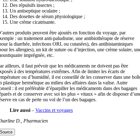
Des répulsifs insectes ;
Un antiseptique oculaire ;
Des dosettes de sérum physiologique ;
Une crème cicatrisante.
’autres produits peuvent être ajoutés en fonction du voyage, par
xemple : un traitement anti-paludisme, une antibiothérapie de réserve
pour la diarrhée, infections ORL ou cutanées), des antihistaminiques
pour les allergies), un kit de suture ou d’injection, une crème solaire, un
oustiquaire imprégnée, etc.
ar ailleurs, il faut prévoir que les médicaments ne doivent pas être
xposés à des températures extrêmes. Afin de limiter les écarts de
empérature ou d’humidité, il est conseillé de les conserver dans une boît
n plastique hermétique au milieu des affaires dans la valise. Autre
onseil : il est préférable d’éparpiller les médicaments dans des bagages
éparés et de conserver avec soi les plus « vitaux » afin de disposer d’un
éserve en cas de perte ou vol de l’un des bagages.
Lire aussi
–
Vaccins et voyages
harline D., Pharmacien
Source