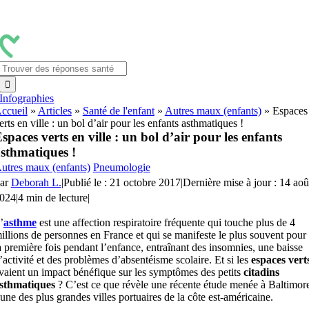
Passer
au
contenu
Rechercher:
Infographies
ccueil
»
Articles
»
Santé de l'enfant
»
Autres maux (enfants)
»
Espaces
erts en ville : un bol d’air pour les enfants asthmatiques !
spaces verts en ville : un bol d’air pour les enfants
sthmatiques !
utres maux (enfants)
Pneumologie
ar
Deborah L.
|
Publié le : 21 octobre 2017
|
Dernière mise à jour : 14 aoû
024
|
4 min de lecture
|
’
asthme
est une affection respiratoire fréquente qui touche plus de 4
illions de personnes en France et qui se manifeste le plus souvent pour
a première fois pendant l’enfance, entraînant des insomnies, une baisse
’activité et des problèmes d’absentéisme scolaire. Et si les
espaces vert
vaient un impact bénéfique sur les symptômes des petits
citadins
sthmatiques
? C’est ce que révèle une récente étude menée à Baltimor
’une des plus grandes villes portuaires de la côte est-américaine.