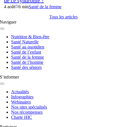
de ce syndrome ?
4 août
6 min
Santé de la femme
Tous les articles
Naviguer
Navigation
à
Nutrition & Bien-être
bascule
Santé Naturelle
Santé au quotidien
Santé de l’enfant
Santé de la femme
Santé de l’homme
Santé des séniors
S’informer
Navigation
à
Actualités
bascule
Infographies
Webinaires
Nos sites spécialisés
Nos récompenses
Charte HIC
Participer