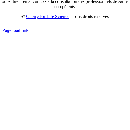
substituent en aucun cas à la consultation des professionnels de santé
compétents.
©
Cherry for Life Science
| Tous droits réservés
Créé avec
par
zakaru.studio
Page load link