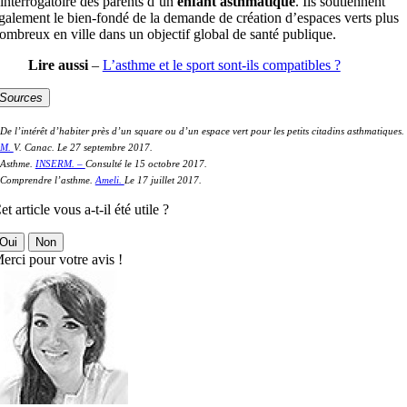
’interrogatoire des parents d’un
enfant asthmatique
. Ils soutiennent
galement le bien-fondé de la demande de création d’espaces verts plus
ombreux en ville dans un objectif global de santé publique.
Lire aussi
–
L’asthme et le sport sont-ils compatibles ?
Sources
De l’intérêt d’habiter près d’un square ou d’un espace vert pour les petits citadins asthmatiques.
IM.
V. Canac. Le 27 septembre 2017.
 Asthme.
INSERM. –
Consulté le 15 octobre 2017.
 Comprendre l’asthme.
Ameli.
Le 17 juillet 2017.
et article vous a-t-il été utile ?
Oui
Non
erci pour votre avis !