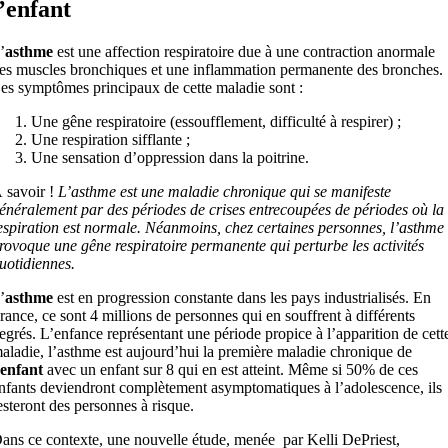
l’enfant
’
asthme
est une affection respiratoire due à une contraction anormale
es muscles bronchiques et une inflammation permanente des bronches.
es symptômes principaux de cette maladie sont :
Une gêne respiratoire (essoufflement, difficulté à respirer) ;
Une respiration sifflante ;
Une sensation d’oppression dans la poitrine.
 savoir !
L’asthme est une maladie chronique qui se manifeste
énéralement par des périodes de crises entrecoupées de périodes où la
espiration est normale. Néanmoins, chez certaines personnes, l’asthme
rovoque une gêne respiratoire permanente qui perturbe les activités
uotidiennes.
’
asthme
est en progression constante dans les pays industrialisés. En
rance, ce sont 4 millions de personnes qui en souffrent à différents
egrés. L’enfance représentant une période propice à l’apparition de cett
aladie, l’asthme est aujourd’hui la première maladie chronique de
enfant
avec un enfant sur 8 qui en est atteint. Même si 50% de ces
nfants deviendront complètement asymptomatiques à l’adolescence, ils
esteront des personnes à risque.
ans ce contexte, une nouvelle étude, menée par Kelli DePriest,