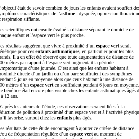
’objectif était de savoir combien de jours les enfants avaient souffert de
ymptômes caractéristiques de l’
asthme
: dyspnée, oppression thoraciqu
t respiration sifflante.
es scientifiques ont ensuite évalué la distance séparant le domicile de
haque enfant et l’espace vert le plus proche.
es résultats suggèrent que vivre à proximité d’un
espace vert
serait
énéfique pour ces
enfants asthmatiques
, en particulier pour les plus
rands. Il a en effet été observé que toute augmentation de distance de
00 mètres par rapport à l’espace vert augmentait la période
ymptomatique d’une journée. C’est ainsi que les enfants habitant à
roximité directe d’un jardin ou d’un parc souffraient des symptômes
endant 5 jours en moyenne alors que ceux habitant à une distance de
00 mètres d’un
espace vert
en souffraient pendant 6 jours en moyenne.
e bénéfice était encore plus visible chez les enfants asthmatiques âgés 
 à 12 ans.
’après les auteurs de l’étude, ces observations seraient liées à la
éduction de pollution à proximité d’un espace vert et à l’activité physiq
u’il favorise, surtout chez les
enfants
plus âgés.
es résultats de cette étude encouragent à ajouter ce critère de distance
t/ou de fréquentation régulière d’un
espace vert
au moment de