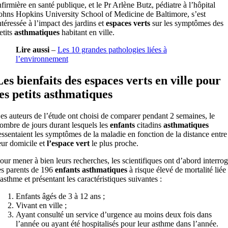
nfirmière en santé publique, et le Pr Arlène Butz, pédiatre à l’hôpital
ohns Hopkins University School of Medicine de Baltimore, s’est
ntéressée à l’impact des jardins et
espaces verts
sur les symptômes des
etits
asthmatiques
habitant en ville.
Lire aussi
–
Les 10 grandes pathologies liées à
l’environnement
Les bienfaits des espaces verts en ville pour
les petits asthmatiques
es auteurs de l’étude ont choisi de comparer pendant 2 semaines, le
ombre de jours durant lesquels les
enfants
citadins
asthmatiques
essentaient les symptômes de la maladie en fonction de la distance entre
eur domicile et
l’espace vert
le plus proche.
our mener à bien leurs recherches, les scientifiques ont d’abord interro
es parents de 196
enfants asthmatiques
à risque élevé de mortalité liée
’asthme et présentant les caractéristiques suivantes :
Enfants âgés de 3 à 12 ans ;
Vivant en ville ;
Ayant consulté un service d’urgence au moins deux fois dans
l’année ou ayant été hospitalisés pour leur asthme dans l’année.