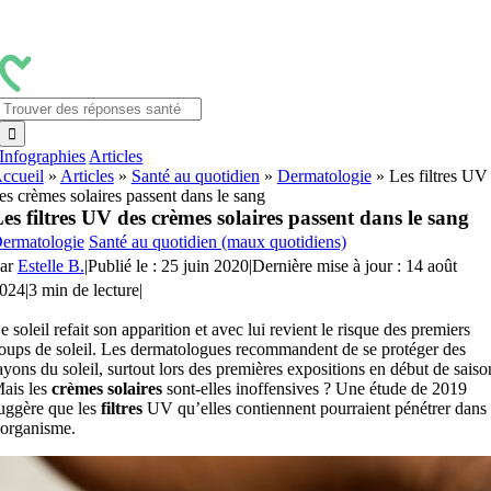
Passer
au
contenu
Rechercher:
Infographies
Articles
ccueil
»
Articles
»
Santé au quotidien
»
Dermatologie
»
Les filtres UV
es crèmes solaires passent dans le sang
es filtres UV des crèmes solaires passent dans le sang
ermatologie
Santé au quotidien (maux quotidiens)
ar
Estelle B.
|
Publié le : 25 juin 2020
|
Dernière mise à jour : 14 août
024
|
3 min de lecture
|
e soleil refait son apparition et avec lui revient le risque des premiers
oups de soleil. Les dermatologues recommandent de se protéger des
ayons du soleil, surtout lors des premières expositions en début de saiso
ais les
crèmes solaires
sont-elles inoffensives ? Une étude de 2019
uggère que les
filtres
UV qu’elles contiennent pourraient pénétrer dans
’organisme.