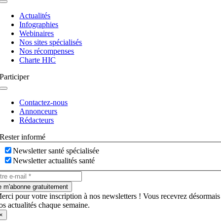
Navigation
à
Actualités
bascule
Infographies
Webinaires
Nos sites spécialisés
Nos récompenses
Charte HIC
Participer
Navigation
à
Contactez-nous
bascule
Annonceurs
Rédacteurs
Rester informé
Newsletter santé spécialisée
Newsletter actualités santé
e m'abonne gratuitement
erci pour votre inscription à nos newsletters ! Vous recevrez désormais
os actualités chaque semaine.
×