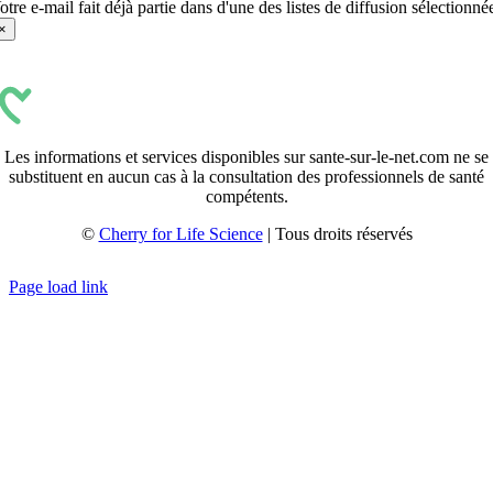
otre e-mail fait déjà partie dans d'une des listes de diffusion sélectionné
×
Les informations et services disponibles sur sante-sur-le-net.com ne se
substituent en aucun cas à la consultation des professionnels de santé
compétents.
©
Cherry for Life Science
| Tous droits réservés
Créé avec
par
zakaru.studio
Page load link