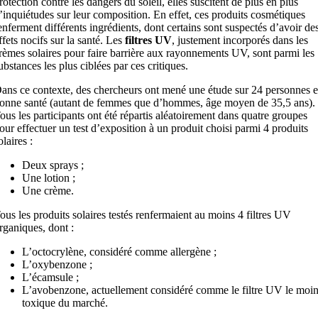
rotection contre les dangers du soleil, elles suscitent de plus en plus
’inquiétudes sur leur composition. En effet, ces produits cosmétiques
enferment différents ingrédients, dont certains sont suspectés d’avoir de
ffets nocifs sur la santé. Les
filtres UV
, justement incorporés dans les
rèmes solaires pour faire barrière aux rayonnements UV, sont parmi les
ubstances les plus ciblées par ces critiques.
ans ce contexte, des chercheurs ont mené une étude sur 24 personnes 
onne santé (autant de femmes que d’hommes, âge moyen de 35,5 ans).
ous les participants ont été répartis aléatoirement dans quatre groupes
our effectuer un test d’exposition à un produit choisi parmi 4 produits
olaires :
Deux sprays ;
Une lotion ;
Une crème.
ous les produits solaires testés renfermaient au moins 4 filtres UV
rganiques, dont :
L’octocrylène, considéré comme allergène ;
L’oxybenzone ;
L’écamsule ;
L’avobenzone, actuellement considéré comme le filtre UV le moi
toxique du marché.