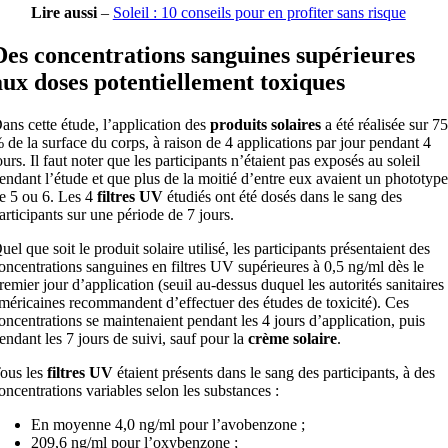
Lire aussi
–
Soleil : 10 conseils pour en profiter sans risque
Des concentrations sanguines supérieures
aux doses potentiellement toxiques
ans cette étude, l’application des
produits solaires
a été réalisée sur 75
 de la surface du corps, à raison de 4 applications par jour pendant 4
ours. Il faut noter que les participants n’étaient pas exposés au soleil
endant l’étude et que plus de la moitié d’entre eux avaient un phototype
e 5 ou 6. Les 4
filtres UV
étudiés ont été dosés dans le sang des
articipants sur une période de 7 jours.
uel que soit le produit solaire utilisé, les participants présentaient des
oncentrations sanguines en filtres UV supérieures à 0,5 ng/ml dès le
remier jour d’application (seuil au-dessus duquel les autorités sanitaires
méricaines recommandent d’effectuer des études de toxicité). Ces
oncentrations se maintenaient pendant les 4 jours d’application, puis
endant les 7 jours de suivi, sauf pour la
crème solaire
.
ous les
filtres UV
étaient présents dans le sang des participants, à des
oncentrations variables selon les substances :
En moyenne 4,0 ng/ml pour l’avobenzone ;
209,6 ng/ml pour l’oxybenzone ;