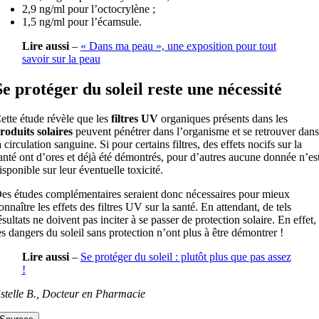
2,9 ng/ml pour l’octocrylène ;
1,5 ng/ml pour l’écamsule.
Lire aussi
–
« Dans ma peau », une exposition pour tout
savoir sur la peau
Se protéger du soleil reste une nécessité
ette étude révèle que les
filtres UV
organiques présents dans les
roduits solaires
peuvent pénétrer dans l’organisme et se retrouver dans
a circulation sanguine. Si pour certains filtres, des effets nocifs sur la
anté ont d’ores et déjà été démontrés, pour d’autres aucune donnée n’es
isponible sur leur éventuelle toxicité.
es études complémentaires seraient donc nécessaires pour mieux
onnaître les effets des filtres UV sur la santé. En attendant, de tels
ésultats ne doivent pas inciter à se passer de protection solaire. En effet,
es dangers du soleil sans protection n’ont plus à être démontrer !
Lire aussi
–
Se protéger du soleil : plutôt plus que pas assez
!
stelle B., Docteur en Pharmacie