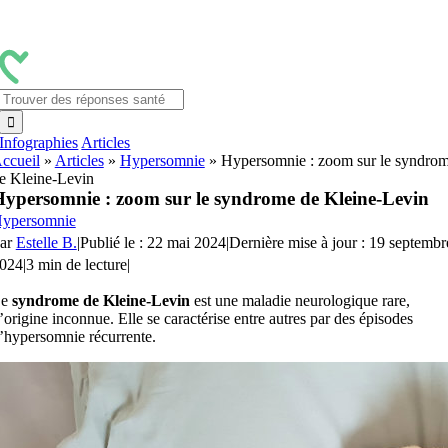
Passer
au
contenu
Rechercher:
Infographies
Articles
ccueil
»
Articles
»
Hypersomnie
»
Hypersomnie : zoom sur le syndro
e Kleine-Levin
ypersomnie : zoom sur le syndrome de Kleine-Levin
ypersomnie
ar
Estelle B.
|
Publié le : 22 mai 2024
|
Dernière mise à jour : 19 septembr
024
|
3 min de lecture
|
Le
syndrome de Kleine-Levin
est une maladie neurologique rare,
’origine inconnue. Elle se caractérise entre autres par des épisodes
’hypersomnie récurrente.