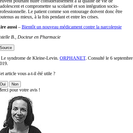
euvent pourtant nuire considérablement à la qualité de vie de
’adolescent et compromettre sa scolarité et son intégration socio-
rofessionnelle. Le patient comme son entourage doivent donc être
outenus au mieux, à la fois pendant et entre les crises.
ire aussi
–
Bientôt un nouveau médicament contre la narcolepsie
stelle B., Docteur en Pharmacie
Source
 Le syndrome de Kleine-Levin.
ORPHANET
. Consulté le 6 septembre
019.
et article vous a-t-il été utile ?
Oui
Non
erci pour votre avis !