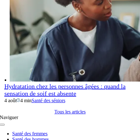
Hydratation chez les personnes âgées : quand la
sensation de soif est absente
4 août
4 min
Santé des séniors
Tous les articles
Naviguer
Navigation
à
Santé des femmes
bascule
Santé des hommes