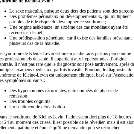
yndrome de Kleine-Levin
:
Le sexe masculin, puisque deux tiers des patients sont des garçons
Des problèmes périnataux ou développementaux, qui multiplient
par plus de 6 le risque de développer ce syndrome ;
Une origine ashkénaze, un sixième des cas mondiaux ayant été
recensés en Israël ;
Une prédisposition génétique, car il existe des familles présentant
plusieurs cas de la maladie.
e syndrome de Kleine-Levin est une maladie rare, parfois peu connue
es professionnels de santé. Il appartient aux hypersomnies d’origine
entrale. Il n’est pas rare que le diagnostic soit posé tardivement, après d
ultiples examens médicaux, parfois invasifs. Pourtant, le diagnostic du
yndrome de Kleine-Levin est uniquement clinique, basé sur l’associatio
es symptômes suivants :
Des hypersomnies récurrentes, entrecoupées de phases de
rémission ;
Des troubles cognitifs ;
Un sentiment de déréalisation.
ans le syndrome de Kleine-Levin, l’adolescent dort plus de 18 heures
ur 24 au moment des crises. Il est possible de le réveiller, mais il est alor
ellement apathique et épuisé qu’il ne demande qu’à se recoucher.