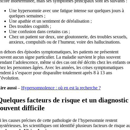
ncore indéterminée, mais ses symptômes principaux sont les suivants :
Une hypersomnie avec une fatigue intense sur quelques jours à
quelques semaines ;
Une apathie et un sentiment de déréalisation ;
Des troubles cognitifs ;
Une confusion dans certains cas ;
Chez un patient sur deux, une gloutonnerie, des troubles sexuels,
anxieux, compulsifs ou de l’humeur, voire des hallucinations.
n dehors des épisodes symptomatiques, les patients ne présentent
ouvent aucun signe particulier. La maladie survient le plus souvent
endant l’adolescence, même si des cas ont été décrits chez les enfants o
hez les personnes âgées. Avec les années, les crises symptomatiques
endent à s’espacer pour disparaître totalement après 8 à 13 ans
’évolution.
ire aussi
–
Hypersomnolence : où en est la recherche ?
Quelques facteurs de risque et un diagnostic
souvent difficile
i les causes précises de cette pathologie de l’hypersomnie restent
ystérieuses, les scientifiques ont identifié plusieurs facteurs de risque a