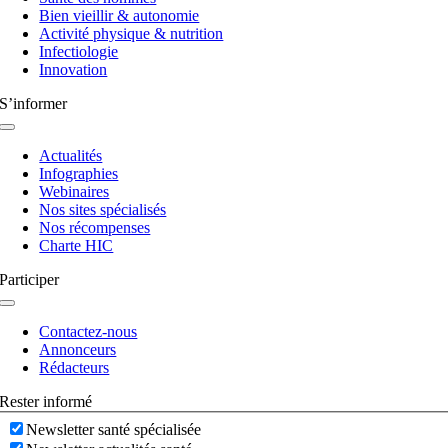
Bien vieillir & autonomie
Activité physique & nutrition
Infectiologie
Innovation
S’informer
Navigation
à
Actualités
bascule
Infographies
Webinaires
Nos sites spécialisés
Nos récompenses
Charte HIC
Participer
Navigation
à
Contactez-nous
bascule
Annonceurs
Rédacteurs
Rester informé
Newsletter santé spécialisée