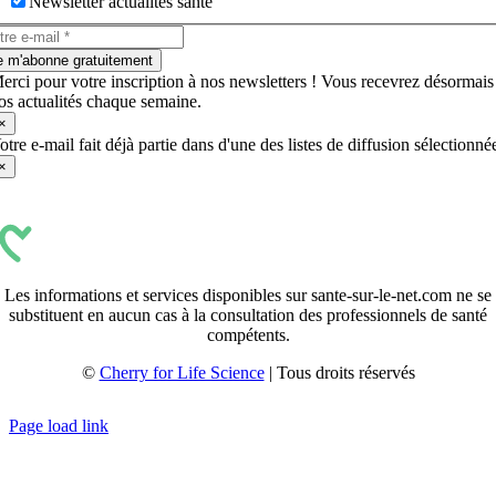
Newsletter actualités santé
e m'abonne gratuitement
erci pour votre inscription à nos newsletters ! Vous recevrez désormais
os actualités chaque semaine.
×
otre e-mail fait déjà partie dans d'une des listes de diffusion sélectionné
×
Les informations et services disponibles sur sante-sur-le-net.com ne se
substituent en aucun cas à la consultation des professionnels de santé
compétents.
©
Cherry for Life Science
| Tous droits réservés
Créé avec
par
zakaru.studio
Page load link