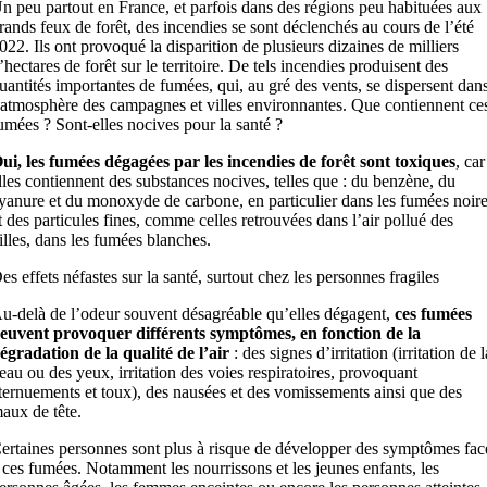
n peu partout en France, et parfois dans des régions peu habituées aux
rands feux de forêt, des incendies se sont déclenchés au cours de l’été
022. Ils ont provoqué la disparition de plusieurs dizaines de milliers
’hectares de forêt sur le territoire. De tels incendies produisent des
uantités importantes de fumées, qui, au gré des vents, se dispersent dan
’atmosphère des campagnes et villes environnantes. Que contiennent ce
umées ? Sont-elles nocives pour la santé ?
ui, les fumées dégagées par les incendies de forêt sont toxiques
, car
lles contiennent des substances nocives, telles que : du benzène, du
yanure et du monoxyde de carbone, en particulier dans les fumées noir
t des particules fines, comme celles retrouvées dans l’air pollué des
illes, dans les fumées blanches.
es effets néfastes sur la santé, surtout chez les personnes fragiles
u-delà de l’odeur souvent désagréable qu’elles dégagent,
ces fumées
euvent provoquer différents symptômes, en fonction de la
égradation de la qualité de l’air
: des signes d’irritation (irritation de l
eau ou des yeux, irritation des voies respiratoires, provoquant
ternuements et toux), des nausées et des vomissements ainsi que des
aux de tête.
ertaines personnes sont plus à risque de développer des symptômes fac
 ces fumées. Notamment les nourrissons et les jeunes enfants, les