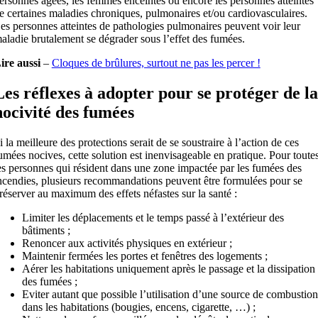
ersonnes âgées, les femmes enceintes ou encore les personnes atteintes
e certaines maladies chroniques, pulmonaires et/ou cardiovasculaires.
es personnes atteintes de pathologies pulmonaires peuvent voir leur
aladie brutalement se dégrader sous l’effet des fumées.
ire aussi
–
Cloques de brûlures, surtout ne pas les percer !
Les réflexes à adopter pour se protéger de la
nocivité des fumées
i la meilleure des protections serait de se soustraire à l’action de ces
umées nocives, cette solution est inenvisageable en pratique. Pour toute
es personnes qui résident dans une zone impactée par les fumées des
ncendies, plusieurs recommandations peuvent être formulées pour se
réserver au maximum des effets néfastes sur la santé :
Limiter les déplacements et le temps passé à l’extérieur des
bâtiments ;
Renoncer aux activités physiques en extérieur ;
Maintenir fermées les portes et fenêtres des logements ;
Aérer les habitations uniquement après le passage et la dissipation
des fumées ;
Eviter autant que possible l’utilisation d’une source de combustion
dans les habitations (bougies, encens, cigarette, …) ;