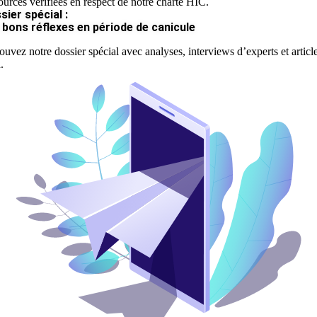
ources vérifiées en respect de notre charte HIC.
sier spécial :
 bons réflexes en période de canicule
ouvez notre dossier spécial avec analyses, interviews d’experts et articl
.