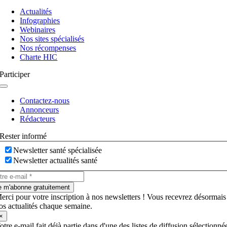
Navigation
à
Actualités
bascule
Infographies
Webinaires
Nos sites spécialisés
Nos récompenses
Charte HIC
Participer
Navigation
à
Contactez-nous
bascule
Annonceurs
Rédacteurs
Rester informé
Newsletter santé spécialisée
Newsletter actualités santé
e m'abonne gratuitement
erci pour votre inscription à nos newsletters ! Vous recevrez désormais
os actualités chaque semaine.
×
otre e-mail fait déjà partie dans d'une des listes de diffusion sélectionné