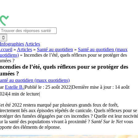
Passer
au
contenu
Rechercher:
Infographies
Articles
ccueil
»
Articles
»
Santé au quotidien
»
Santé au quotidien (maux
uotidiens)
»
Incendies de l’été, quels réflexes pour se protéger des
umées ?
ncendies de l’été, quels réflexes pour se protéger des
umées ?
anté au quotidien (maux quotidiens)
ar
Estelle B.
|
Publié le : 25 août 2022
|
Dernière mise à jour : 14 août
024
|
4 min de lecture
|
et été 2022 restera marqué par plusieurs grands feux de forêt,
irectement liés aux épisodes répétés de canicule. Quels réflexes pour se
rotéger des fumées dégagées par ces incendies ? Quelle est leur nocivit
ur la santé des populations vivant à proximité ?
Santé Sur le Net
vous
pporte des éléments de réponse.