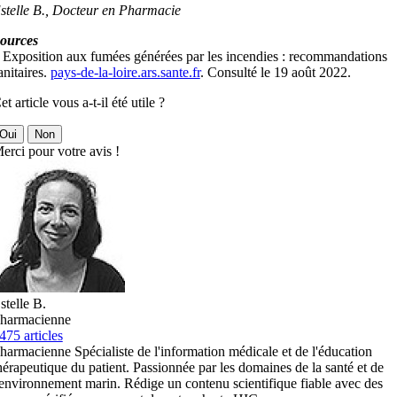
stelle B., Docteur en Pharmacie
ources
 Exposition aux fumées générées par les incendies : recommandations
anitaires.
pays-de-la-loire.ars.sante.fr
. Consulté le 19 août 2022.
et article vous a-t-il été utile ?
Oui
Non
erci pour votre avis !
stelle B.
harmacienne
475 articles
harmacienne Spécialiste de l'information médicale et de l'éducation
hérapeutique du patient. Passionnée par les domaines de la santé et de
'environnement marin. Rédige un contenu scientifique fiable avec des