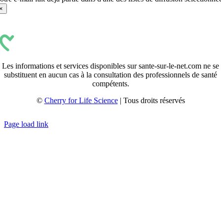
×
Les informations et services disponibles sur sante-sur-le-net.com ne se
substituent en aucun cas à la consultation des professionnels de santé
compétents.
©
Cherry for Life Science
| Tous droits réservés
Créé avec
par
zakaru.studio
Page load link