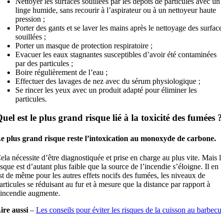
Nettoyer les surfaces souillées par les dépôts de particules avec un
linge humide, sans recourir à l’aspirateur ou à un nettoyeur haute
pression ;
Porter des gants et se laver les mains après le nettoyage des surfac
souillées ;
Porter un masque de protection respiratoire ;
Evacuer les eaux stagnantes susceptibles d’avoir été contaminées
par des particules ;
Boire régulièrement de l’eau ;
Effectuer des lavages de nez avec du sérum physiologique ;
Se rincer les yeux avec un produit adapté pour éliminer les
particules.
uel est le plus grand risque lié à la toxicité des fumées 
e plus grand risque reste l’intoxication au monoxyde de carbone.
ela nécessite d’être diagnostiquée et prise en charge au plus vite. Mais 
isque est d’autant plus faible que la source de l’incendie s’éloigne. Il en
st de même pour les autres effets nocifs des fumées, les niveaux de
articules se réduisant au fur et à mesure que la distance par rapport à
’incendie augmente.
ire aussi
–
Les conseils pour éviter les risques de la cuisson au barbec