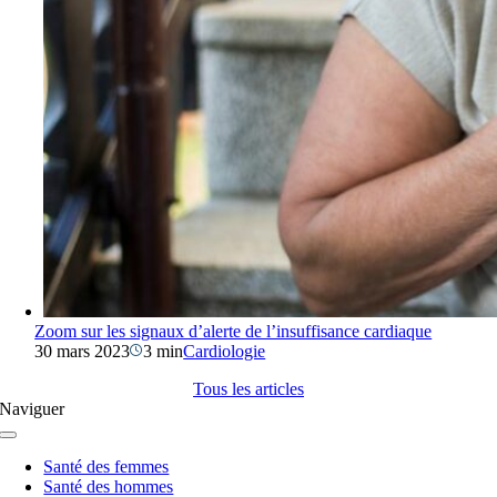
Zoom sur les signaux d’alerte de l’insuffisance cardiaque
30 mars 2023
3 min
Cardiologie
Tous les articles
Naviguer
Navigation
à
Santé des femmes
bascule
Santé des hommes