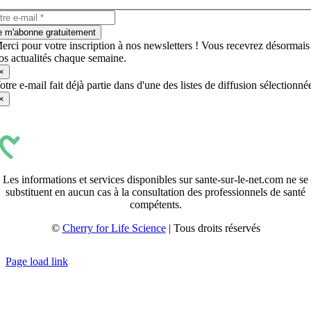
e m'abonne gratuitement
erci pour votre inscription à nos newsletters ! Vous recevrez désormais
os actualités chaque semaine.
×
otre e-mail fait déjà partie dans d'une des listes de diffusion sélectionné
×
Les informations et services disponibles sur sante-sur-le-net.com ne se
substituent en aucun cas à la consultation des professionnels de santé
compétents.
©
Cherry for Life Science
| Tous droits réservés
Créé avec
par
zakaru.studio
Page load link