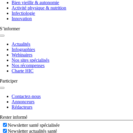
Bien vieillir & autonomie
Activité physique & nutrition
Infectiologie
Innovation
S’informer
Navigation
à
Actualités
bascule
Infographies
Webinaires
Nos sites spécialisés
Nos récompenses
Charte HIC
Participer
Navigation
à
Contactez-nous
bascule
Annonceurs
Rédacteurs
Rester informé
Newsletter santé spécialisée
Newsletter actualités santé