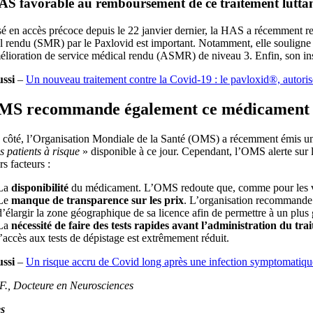
S favorable au remboursement de ce traitement luttan
sé en accès précoce depuis le 22 janvier dernier, la HAS a récemment r
l rendu (SMR) par le Paxlovid est important. Notamment, elle souligne 
lioration de service médical rendu (ASMR) de niveau 3. Enfin, son inscr
ussi
–
Un nouveau traitement contre la Covid-19 : le pavloxid®, autori
MS recommande également ce médicament
 côté, l’Organisation Mondiale de la Santé (OMS) a récemment émis une
s patients à risque
» disponible à ce jour. Cependant, l’OMS alerte sur le
rs facteurs :
La
disponibilité
du médicament. L’OMS redoute que, comme pour les vacci
Le
manque de transparence sur les prix
. L’organisation recommande v
d’élargir la zone géographique de sa licence afin de permettre à un plu
La
nécessité de faire des tests rapides avant l’administration du tra
l’accès aux tests de dépistage est extrêmement réduit.
ussi
–
Un risque accru de Covid long après une infection symptomatiqu
 F., Docteure en Neurosciences
s