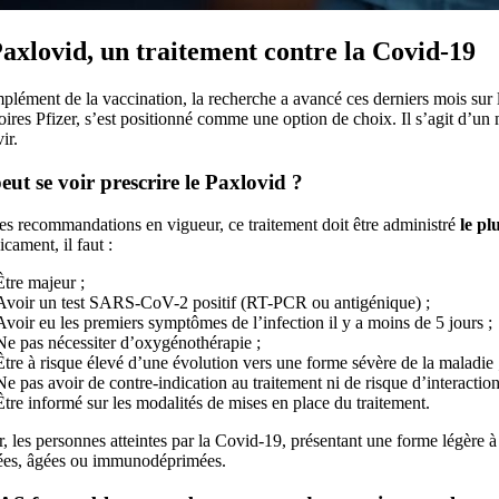
axlovid, un traitement contre la Covid-19
plément de la vaccination, la recherche a avancé ces derniers mois su
oires Pfizer, s’est positionné comme une option de choix. Il s’agit d’un
ir.
eut se voir prescrire le Paxlovid ?
es recommandations en vigueur, ce traitement doit être administré
le pl
cament, il faut :
Être majeur ;
Avoir un test SARS-CoV-2 positif (RT-PCR ou antigénique) ;
Avoir eu les premiers symptômes de l’infection il y a moins de 5 jours ;
Ne pas nécessiter d’oxygénothérapie ;
Être à risque élevé d’une évolution vers une forme sévère de la maladie 
Ne pas avoir de contre-indication au traitement ni de risque d’interacti
Être informé sur les modalités de mises en place du traitement.
r, les personnes atteintes par la Covid-19, présentant une forme légère
ées, âgées ou immunodéprimées.