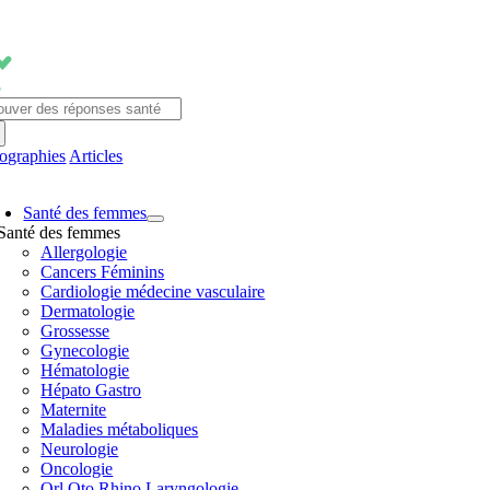
Passer
au
contenu
chercher:
fographies
Articles
avigation
Santé des femmes
ascule
Santé des femmes
Allergologie
Cancers Féminins
Cardiologie médecine vasculaire
Dermatologie
Grossesse
Gynecologie
Hématologie
Hépato Gastro
Maternite
Maladies métaboliques
Neurologie
Oncologie
Orl Oto Rhino Laryngologie