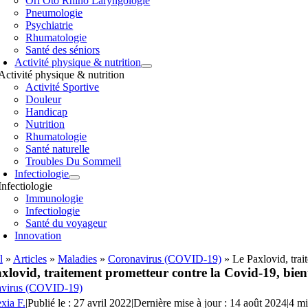
Orl Oto Rhino Laryngologie
Pneumologie
Psychiatrie
Rhumatologie
Santé des séniors
Activité physique & nutrition
Activité physique & nutrition
Activité Sportive
Douleur
Handicap
Nutrition
Rhumatologie
Santé naturelle
Troubles Du Sommeil
Infectiologie
Infectiologie
Immunologie
Infectiologie
Santé du voyageur
Innovation
l
»
Articles
»
Maladies
»
Coronavirus (COVID-19)
»
Le Paxlovid, trai
xlovid, traitement prometteur contre la Covid-19, bie
virus (COVID-19)
xia F.
|
Publié le : 27 avril 2022
|
Dernière mise à jour : 14 août 2024
|
4 mi