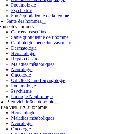
Pneumologie
Psychiatrie
Santé quotidienne de la femme
Santé des hommes
Santé des hommes
Cancers masculins
Santé quotidienne de l’homme
Cardiologie médecine vasculaire
Dermatologie
Hématologie
Hépato Gastro
Maladies métaboliques
Neurologie
Oncologie
Orl Oto Rhino Laryngologie
Pneumologie
Psychiatrie
Urologie Nephrologie
Bien vieillir & autonomie
Bien vieillir & autonomie
Hématologie
Maladies métaboliques
Neurologie
Oncologie