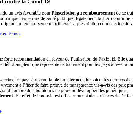
t contre la Covid-19
endu un avis favorable pour
l’inscription au remboursement
de ce tra
son impact en termes de santé publique. Également, la HAS confirme le
iption au remboursement faciliterait sa prescription en médecine de vil
sé en France
 forte recommandation en faveur de l’utilisation du Paxlovid. Elle qu
 défi d’ampleur que représente ce traitement pour les pays à revenu faibl
ns, les pays à revenu faible ou intermédiaire soient les derniers à acc
ivement à Pfizer de faire preuve de transparence vis-à-vis des prix pra
s grand nombre de laboratoires de pouvoir développer des génériques ;
itement
. En effet, le Paxlovid est efficace aux stades précoces de l’infe
e