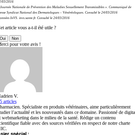
2/03/2016
 Journée Nationale de Prévention des Maladies Sexuellement Transmissibles ». Communiqué de
resse Syndicat National des Dermatologues – Vénéréologues. Consulté le 24/03/2016
onnées InVS. invs.sante.fr. Consulté le 24/03/2016
et article vous a-t-il été utile ?
Oui
Non
erci pour votre avis !
adrien V.
5 articles
harmacien. Spécialiste en produits vétérinaires, aime particulièrement
tudier l’actualité et les nouveautés dans ce domaine. Passionné de digita
t webmarketing dans le milieu de la santé. Rédige un contenu
cientifique fiable avec des sources vérifiées en respect de notre charte
IC.
sier spécial :