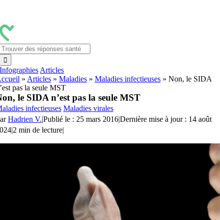
Passer
au
contenu
Rechercher:
Infographies
Articles
ccueil
»
Articles
»
Maladies
»
Maladies infectieuses
»
Non, le SIDA
’est pas la seule MST
on, le SIDA n’est pas la seule MST
aladies infectieuses
Maladies virales
ar
Hadrien V.
|
Publié le : 25 mars 2016
|
Dernière mise à jour : 14 août
024
|
2 min de lecture
|