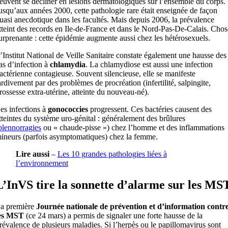
euvent se décliner en lésions dermatologiques sur l’ensemble du corps.
usqu’aux années 2000, cette pathologie rare était enseignée de façon
uasi anecdotique dans les facultés. Mais depuis 2006, la prévalence
tteint des records en Ile-de-France et dans le Nord-Pas-De-Calais. Chos
urprenante : cette épidémie augmente aussi chez les hétérosexuels.
’Institut National de Veille Sanitaire constate également une hausse des
as d’infection à
chlamydia
. La chlamydiose est aussi une infection
actérienne contagieuse. Souvent silencieuse, elle se manifeste
ardivement par des problèmes de procréation (infertilité, salpingite,
rossesse extra-utérine, atteinte du nouveau-né).
es infections à
gonococcies
progressent. Ces bactéries causent des
tteintes du système uro-génital : généralement des brûlures
blennorragies
ou « chaude-pisse ») chez l’homme et des inflammations
ineurs (parfois asymptomatiques) chez la femme.
Lire aussi
–
Les 10 grandes pathologies liées à
l’environnement
L’InVS tire la sonnette d’alarme sur les MS
a première
Journée nationale de prévention et d’information contr
es MST
(ce 24 mars) a permis de signaler une forte hausse de la
révalence de plusieurs maladies. Si l’herpès ou le papillomavirus sont