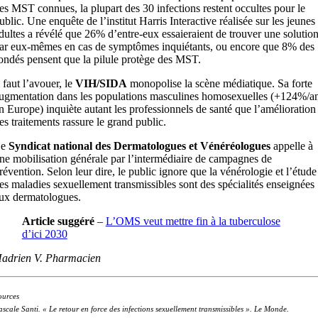
es MST connues, la plupart des 30 infections restent occultes pour le
ublic. Une enquête de l’institut Harris Interactive réalisée sur les jeunes
dultes a révélé que 26% d’entre-eux essaieraient de trouver une solutio
ar eux-mêmes en cas de symptômes inquiétants, ou encore que 8% des
ondés pensent que la pilule protège des MST.
l faut l’avouer, le
VIH/SIDA
monopolise la scène médiatique. Sa forte
ugmentation dans les populations masculines homosexuelles (+124%/a
n Europe) inquiète autant les professionnels de santé que l’amélioration
es traitements rassure le grand public.
Le
Syndicat national des Dermatologues et Vénéréologues
appelle à
ne mobilisation générale par l’intermédiaire de campagnes de
révention. Selon leur dire, le public ignore que la vénérologie et l’étude
es maladies sexuellement transmissibles sont des spécialités enseignées
ux dermatologues.
Article suggéré
–
L’OMS veut mettre fin à la tuberculose
d’ici 2030
adrien V. Pharmacien
ources
scale Santi. « Le retour en force des infections sexuellement transmissibles ». Le Monde.