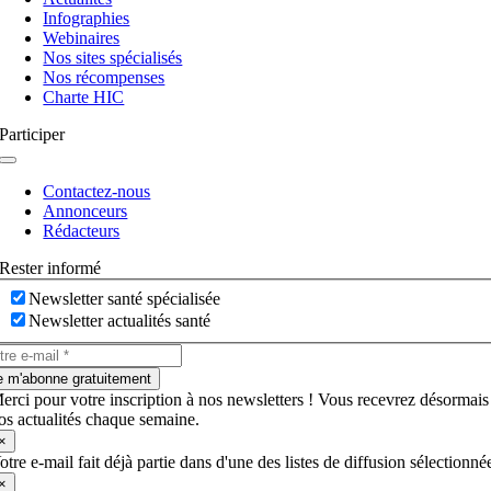
bascule
Infographies
Webinaires
Nos sites spécialisés
Nos récompenses
Charte HIC
Participer
Navigation
à
Contactez-nous
bascule
Annonceurs
Rédacteurs
Rester informé
Newsletter santé spécialisée
Newsletter actualités santé
e m'abonne gratuitement
erci pour votre inscription à nos newsletters ! Vous recevrez désormais
os actualités chaque semaine.
×
otre e-mail fait déjà partie dans d'une des listes de diffusion sélectionné
×