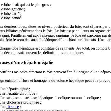
Le lobe droit qui est le plus gros ;
Le lobe gauche ;
Le lobe carré ;
Le lobe caudé.
x derniers lobes, situés au niveau postérieur du foie, sont séparés par un
aux biliaires pénètrent dans le foie. Le foie est par ailleurs un organe 
 sang. Parallèlement aux vaisseaux sanguins, le foie est parcouru par de 
lus loin le nom de canal cholédoque débouchant sur l’intestin. Une parti
chaque lobe hépatique est constitué de segments. Au total, on compte 8 seg
, la découpe suit souvent les délimitations anatomiques.
auses d’une hépatomégalie
rité des maladies affectant le foie peuvent être à l’origine d’une hépat
gmentation diffuse et homogène du volume hépatique peut être provoqu
Une hépatite aiguë ;
Une hépatite chronique ;
Une stéatose ou stéatose hépatique alcoolique ou non alcoolique ;
Une cholestase prolongée ;
Une
cirrhose
;