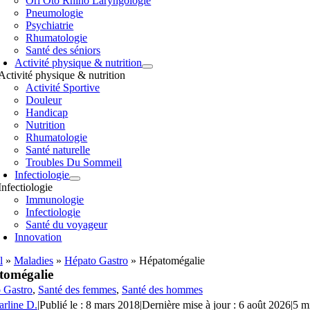
Orl Oto Rhino Laryngologie
Pneumologie
Psychiatrie
Rhumatologie
Santé des séniors
Activité physique & nutrition
Activité physique & nutrition
Activité Sportive
Douleur
Handicap
Nutrition
Rhumatologie
Santé naturelle
Troubles Du Sommeil
Infectiologie
Infectiologie
Immunologie
Infectiologie
Santé du voyageur
Innovation
l
»
Maladies
»
Hépato Gastro
»
Hépatomégalie
tomégalie
 Gastro
,
Santé des femmes
,
Santé des hommes
arline D.
|
Publié le : 8 mars 2018
|
Dernière mise à jour : 6 août 2026
|
5 m