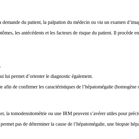
 la demande du patient, la palpation du médecin ou
via
un examen d’imag
mes, les antécédents et les facteurs de risque du patient. Il procède ens
.
ui lui permet d’orienter le diagnostic également.
fin de confirmer les caractéristiques de l’hépatomégalie (homogène ou n
, la tomodensitométrie ou une IRM peuvent s’avérer utiles pour précise
permet pas de déterminer la cause de l’hépatomégalie, une biopsie hépat