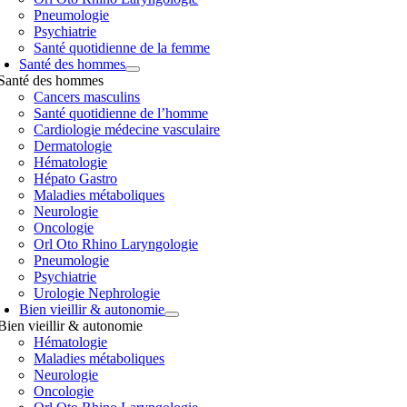
Pneumologie
Psychiatrie
Santé quotidienne de la femme
Santé des hommes
Santé des hommes
Cancers masculins
Santé quotidienne de l’homme
Cardiologie médecine vasculaire
Dermatologie
Hématologie
Hépato Gastro
Maladies métaboliques
Neurologie
Oncologie
Orl Oto Rhino Laryngologie
Pneumologie
Psychiatrie
Urologie Nephrologie
Bien vieillir & autonomie
Bien vieillir & autonomie
Hématologie
Maladies métaboliques
Neurologie
Oncologie