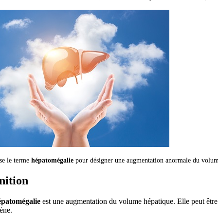
ise le terme
hépatomégalie
pour désigner une augmentation anormale du volume du
nition
épatomégalie
est une augmentation du volume hépatique. Elle peut être 
ène.