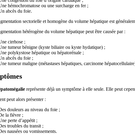
Une congestion du foie d’origine cardiaque ;
Une hémochromatose ou une surcharge en fer ;
Un abcès du foie.
gmentation sectorielle et homogène du volume hépatique est généralem
gmentation hétérogène du volume hépatique peut être causée par :
Une cirrhose ;
Une tumeur bénigne (kyste biliaire ou kyste hydatique) ;
Une polykystose hépatique ou hépatorénale ;
Un abcès du foie ;
Une tumeur maligne (métastases hépatiques, carcinome hépatocellulaire
ptômes
épatomégalie
représente déjà un symptôme à elle seule. Elle peut cepend
ent peut alors présenter :
Des douleurs au niveau du foie ;
De la fièvre ;
Une perte d’appétit ;
Des troubles du transit ;
Des nausées ou vomissements.