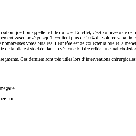
 sillon que l’on appelle le hile du foie. En effet, c’est au niveau de ce h
richement vascularisé puisqu’il contient plus de 10% du volume sanguin to
nombreuses voies biliaires. Leur rôle est de collecter la bile et la mener
e de la bile est stockée dans la vésicule biliaire reliée au canal choléd
ments. Ces derniers sont très utiles lors d’interventions chirurgicales. E
omégalie.
ée par :