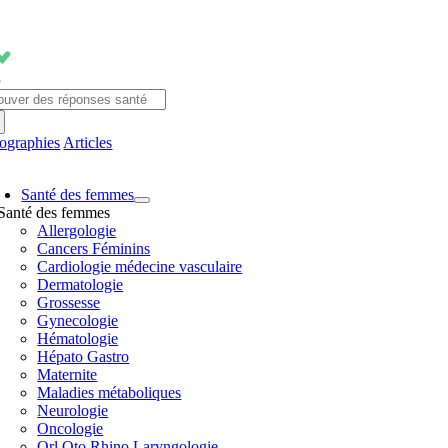
Passer
au
contenu
chercher:
fographies
Articles
avigation
Santé des femmes
ascule
Santé des femmes
Allergologie
Cancers Féminins
Cardiologie médecine vasculaire
Dermatologie
Grossesse
Gynecologie
Hématologie
Hépato Gastro
Maternite
Maladies métaboliques
Neurologie
Oncologie
Orl Oto Rhino Laryngologie