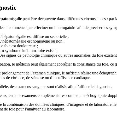
nostic
épatomégalie
peut être découverte dans différentes circonstances : par
cin commence par effectuer un interrogatoire afin de préciser les symptô
L’hépatomégalie est diffuse ou sectorielle ;
L’hépatomégalie est homogène ou non ;
Le foie est douloureux ;
Un syndrome inflammatoire existe ;
Des signes de pathologie chronique ou autres anomalies du foie existent
pation, le médecin peut également apprécier la consistance du foie, ce q
 prolongement de l’examen clinique, le médecin réalise une échographie a
nes de cirrhose, de stéatose ou d’insuffisance cardiaque.
llèle, des examens sanguins sont réalisés afin d’affiner le diagnostic.
leurs, certains examens complémentaires comme une échographie-doppler
 la combinaison des données cliniques, d’imagerie et de laboratoire ne 
t de foie pour l’analyser au laboratoire.