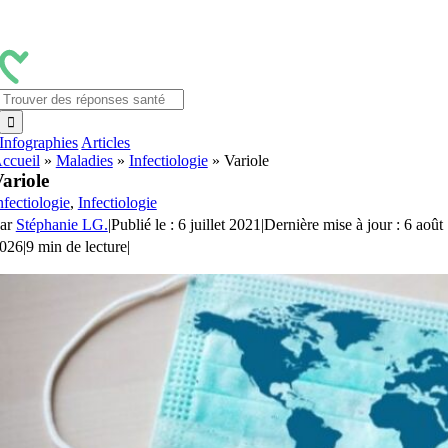
Passer
au
contenu
Rechercher:
Infographies
Articles
ccueil
»
Maladies
»
Infectiologie
»
Variole
ariole
nfectiologie
,
Infectiologie
ar
Stéphanie LG.
|
Publié le : 6 juillet 2021
|
Dernière mise à jour : 6 août
026
|
9 min de lecture
|