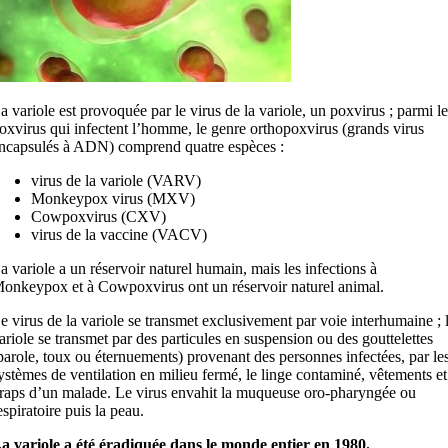
a variole est provoquée par le virus de la variole, un poxvirus ; parmi le
oxvirus qui infectent l’homme, le genre orthopoxvirus (grands virus
ncapsulés à ADN) comprend quatre espèces :
virus de la variole (VARV)
Monkeypox virus (MXV)
Cowpoxvirus (CXV)
virus de la vaccine (VACV)
a variole a un réservoir naturel humain, mais les infections à
onkeypox et à Cowpoxvirus ont un réservoir naturel animal.
e virus de la variole se transmet exclusivement par voie interhumaine ; 
ariole se transmet par des particules en suspension ou des gouttelettes
parole, toux ou éternuements) provenant des personnes infectées, par le
ystèmes de ventilation en milieu fermé, le linge contaminé, vêtements et
raps d’un malade. Le virus envahit la muqueuse oro-pharyngée ou
espiratoire puis la peau.
a variole a été éradiquée dans le monde entier en 1980.