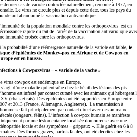
e dernier cas de variole contractée naturellement, remonte à 1977, en
omalie. Le virus ne circule plus et depuis cette date, tous les pays du
onde ont abandonné la vaccination antivariolique.
’immunité de la population mondiale contre les orthopoxvirus, est en
écroissance rapide du fait de l’arrêt de la vaccination antivariolique ave
ne immunité croisée entre les orthopoxvirus.
i la probabilité d’une réémergence naturelle de la variole est faible,
le
isque d’épidémies de Monkey-pox en Afrique et de Cowpox en
urope est en hausse.
nfections à Cowpoxvirus – « variole de la vache »
e virus cowpox est endémique en Europe.
l s’agit d’une maladie qui entraîne chez le bétail des lésions des pis.
’homme est infecté par contact cutané avec les animaux qui hébergent l
XV (chats et rats). Des épidémies ont été rapportées en Europe entre
007 et 2013 (France, Allemagne, Angleterre). La transmission à
’homme se fait principalement par contact direct avec des animaux
nfectés (rongeurs, félins). L’infection à cowpox humain se manifeste
liniquement par une lésion cutanée localisée douloureuse avec une
dénopathie locale et des symptômes « grippaux ». Elle guérit en 6 à 8
emaines. Des formes graves, parfois fatales, ont été décrites chez les