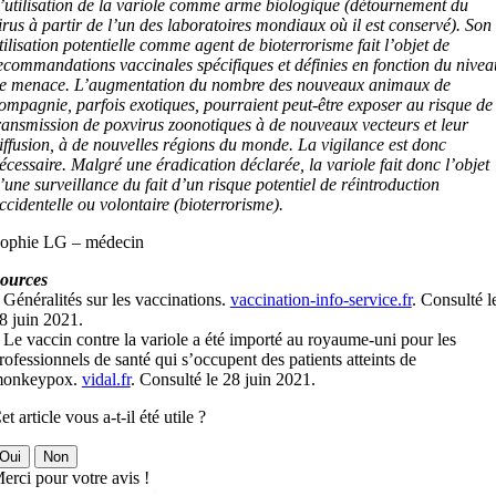
’utilisation de la variole comme arme biologique (détournement du
irus à partir de l’un des laboratoires mondiaux où il est conservé). Son
tilisation potentielle comme agent de bioterrorisme fait l’objet de
ecommandations vaccinales spécifiques et définies en fonction du nivea
e menace. L’augmentation du nombre des nouveaux animaux de
ompagnie, parfois exotiques, pourraient peut-être exposer au risque de
ransmission de poxvirus zoonotiques à de nouveaux vecteurs et leur
iffusion, à de nouvelles régions du monde. La vigilance est donc
écessaire. Malgré une éradication déclarée, la variole fait donc l’objet
’une surveillance du fait d’un risque potentiel de réintroduction
ccidentelle ou volontaire (bioterrorisme).
ophie LG – médecin
ources
 Généralités sur les vaccinations.
vaccination-info-service.fr
. Consulté l
8 juin 2021.
 Le vaccin contre la variole a été importé au royaume-uni pour les
rofessionnels de santé qui s’occupent des patients atteints de
onkeypox.
vidal.fr
. Consulté le 28 juin 2021.
et article vous a-t-il été utile ?
Oui
Non
erci pour votre avis !