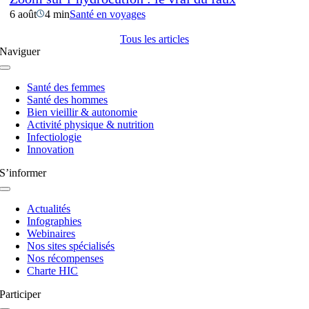
6 août
4 min
Santé en voyages
Tous les articles
Naviguer
Navigation
à
Santé des femmes
bascule
Santé des hommes
Bien vieillir & autonomie
Activité physique & nutrition
Infectiologie
Innovation
S’informer
Navigation
à
Actualités
bascule
Infographies
Webinaires
Nos sites spécialisés
Nos récompenses
Charte HIC
Participer