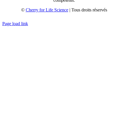
compétents.
©
Cherry for Life Science
| Tous droits réservés
Créé avec
par
zakaru.studio
Page load link