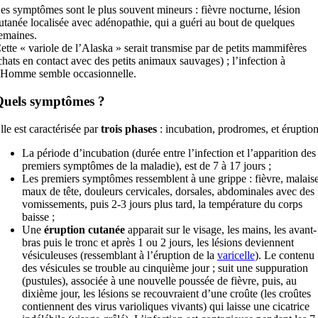
es symptômes sont le plus souvent mineurs : fièvre nocturne, lésion
utanée localisée avec adénopathie, qui a guéri au bout de quelques
emaines.
ette « variole de l’Alaska » serait transmise par de petits mammifères
chats en contact avec des petits animaux sauvages) ; l’infection à
’Homme semble occasionnelle.
uels symptômes ?
lle est caractérisée par
trois phases
: incubation, prodromes, et éruption
La période d’incubation (durée entre l’infection et l’apparition des
premiers symptômes de la maladie), est de 7 à 17 jours ;
Les premiers symptômes ressemblent à une grippe : fièvre, malaise
maux de tête, douleurs cervicales, dorsales, abdominales avec des
vomissements, puis 2-3 jours plus tard, la température du corps
baisse ;
Une
éruption cutanée
apparait sur le visage, les mains, les avant-
bras puis le tronc et après 1 ou 2 jours, les lésions deviennent
vésiculeuses (ressemblant à l’éruption de la
varicelle
). Le contenu
des vésicules se trouble au cinquième jour ; suit une suppuration
(pustules), associée à une nouvelle poussée de fièvre, puis, au
dixième jour, les lésions se recouvraient d’une croûte (les croûtes
contiennent des virus varioliques vivants) qui laisse une cicatrice