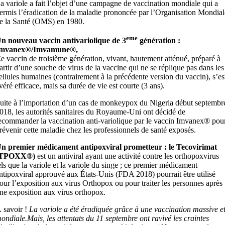
a variole a fait l’objet d’une campagne de vaccination mondiale qui a
ermis l’éradication de la maladie prononcée par l’Organisation Mondial
e la Santé (OMS) en 1980.
eme
n nouveau vaccin antivariolique de 3
génération :
mvanex®/Imvamune®,
e vaccin de troisième génération, vivant, hautement atténué, préparé à
artir d’une souche de virus de la vaccine qui ne se réplique pas dans les
ellules humaines (contrairement à la précédente version du vaccin), s’es
véré efficace, mais sa durée de vie est courte (3 ans).
uite à l’importation d’un cas de monkeypox du Nigeria début septembr
018, les autorités sanitaires du Royaume-Uni ont décidé de
ecommander la vaccination anti-variolique par le vaccin Imvanex® pou
révenir cette maladie chez les professionnels de santé exposés.
n premier médicament antipoxviral prometteur : le
Tecovirimat
(TPOXX®)
est un antiviral ayant une activité contre les orthopoxvirus
els que la variole et la variole du singe ; ce premier médicament
ntipoxviral approuvé aux États-Unis (FDA 2018) pourrait être utilisé
our l’exposition aux virus Orthopox ou pour traiter les personnes après
ne exposition aux virus orthopox.
 savoir !
La variole a été éradiquée grâce à une vaccination massive e
ondiale.Mais, les attentats du 11 septembre ont ravivé les craintes