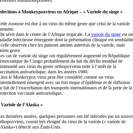
ersonnes immunodéprimées.
nfections à Monkeypoxvirus en Afrique – « Variole du singe »
ette zoonose est due à un virus du même genre que celui de la variole
umaine.
lle sévit dans le centre de l’Afrique tropicale. La
variole du singe
est un
aladie infectieuse émergente dont la présentation clinique est semblabl
 celle observée chez les patients atteints autrefois de la variole, mais
oins grave.
es cas de variole du singe ont régulièrement augmenté en République
émocratique du Congo probablement du fait du déclin mondial de
’immunité aux virus du genre orthopoxvirus suite à l’arrêt de la
accination antivariolique, dans les années 1980.
insi le Monkeypox virus peut être considéré comme un virus
otentiellement émergent avec un fort risque d’épidémie et de diffusion
u fait de l’exacerbation des transports internationaux et de la perte de la
rotection vaccinale antivariolique.
 Variole de l’Alaska »
es dernières années, quelques personnes ont été infectées par un nouve
rthopoxvirus, cousin très éloigné du virus de la variole (« variole de
’Alaska») détecté aux États-Unis.