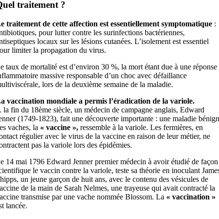
uel traitement ?
e traitement de cette affection est essentiellement symptomatique
:
ntibiotiques, pour lutter contre les surinfections bactériennes,
ntiseptiques locaux sur les lésions cutanées. L’isolement est essentiel
our limiter la propagation du virus.
e taux de mortalité est d’environ 30 %, la mort étant due à une réponse
nflammatoire massive responsable d’un choc avec défaillance
ultiviscérale, lors de la deuxième semaine de la maladie.
a vaccination mondiale a permis l’éradication de la variole.
 la fin du 18ème siècle, un médecin de campagne anglais, Edward
enner (1749-1823), fait une découverte importante : une maladie bénig
es vaches, la
« vaccine »,
ressemble à la variole. Les fermières, en
ontact régulier avec le virus de la vaccine en raison de leur métier, ne
ontractent pas la variole lors des épidémies.
e 14 mai 1796 Edward Jenner premier médecin à avoir étudié de façon
cientifique le vaccin contre la variole, teste sa théorie en inoculant Jame
hipps, un jeune garçon de huit ans, avec le contenu des vésicules de
accine de la main de Sarah Nelmes, une trayeuse qui avait contracté la
accine transmise par une vache nommée Blossom. La
« vaccination »
st lancée.