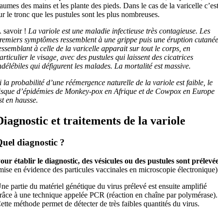
aumes des mains et les plante des pieds. Dans le cas de la varicelle c’es
ur le tronc que les pustules sont les plus nombreuses.
 savoir !
La variole est une maladie infectieuse très contagieuse. Les
remiers symptômes ressemblent à une grippe puis une éruption cutané
essemblant à celle de la varicelle apparait sur tout le corps, en
articulier le visage, avec des pustules qui laissent des cicatrices
ndélébiles qui défigurent les malades. La mortalité est massive.
i la probabilité d’une réémergence naturelle de la variole est faible, le
isque d’épidémies de Monkey-pox en Afrique et de Cowpox en Europe
st en hausse.
Diagnostic et traitements de la variole
uel diagnostic ?
our établir le
diagnostic, des vésicules ou des pustules sont prélevé
mise en évidence des particules vaccinales en microscopie électronique)
ne partie du matériel génétique du virus prélevé est ensuite amplifié
râce à une technique appelée PCR (réaction en chaîne par polymérase).
ette méthode permet de détecter de très faibles quantités du virus.