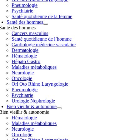
Pneumologie
Psychiatrie
Santé quotidienne de la femme
Santé des hommes
Santé des hommes
Cancers masculins
Santé quotidienne de l’homme
Cardiologie médecine vasculaire
Dermatologie
Hématologie
Hépato Gastro
Maladies métaboliques
Neurologie
Oncologie
Orl Oto Rhino Laryngologie
Pneumologie
Psychiatrie
Urologie Nephrologie
Bien vieillir & autonomie
Bien vieillir & autonomie
Hématologie
Maladies métaboliques
Neurologie
Oncologie