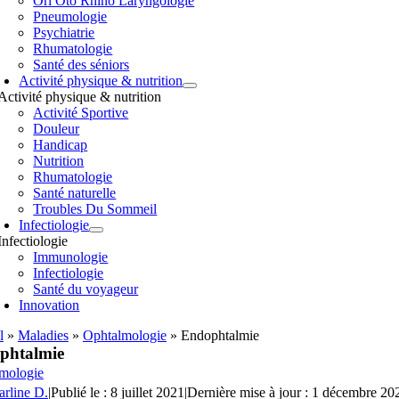
Orl Oto Rhino Laryngologie
Pneumologie
Psychiatrie
Rhumatologie
Santé des séniors
Activité physique & nutrition
Activité physique & nutrition
Activité Sportive
Douleur
Handicap
Nutrition
Rhumatologie
Santé naturelle
Troubles Du Sommeil
Infectiologie
Infectiologie
Immunologie
Infectiologie
Santé du voyageur
Innovation
l
»
Maladies
»
Ophtalmologie
»
Endophtalmie
phtalmie
mologie
arline D.
|
Publié le : 8 juillet 2021
|
Dernière mise à jour : 1 décembre 20