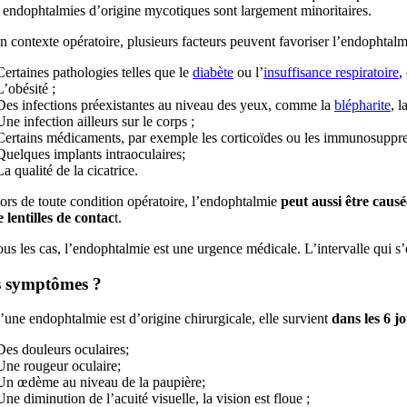
 endophtalmies d’origine mycotiques sont largement minoritaires.
 contexte opératoire, plusieurs facteurs peuvent favoriser l’endophtalm
Certaines pathologies telles que le
diabète
ou l’
insuffisance respiratoire
,
L’obésité ;
Des infections préexistantes au niveau des yeux, comme la
blépharite
, l
Une infection ailleurs sur le corps ;
Certains médicaments, par exemple les corticoïdes ou les immunosuppre
Quelques implants intraoculaires;
La qualité de la cicatrice.
rs de toute condition opératoire, l’endophtalmie
peut aussi être caus
 lentilles de contac
t.
us les cas, l’endophtalmie est une urgence médicale. L’intervalle qui s’é
s symptômes ?
une endophtalmie est d’origine chirurgicale, elle survient
dans les 6 j
Des douleurs oculaires;
Une rougeur oculaire;
Un œdème au niveau de la paupière;
Une diminution de l’acuité visuelle, la vision est floue ;