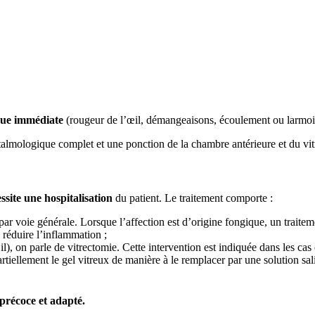
que immédiate
(rougeur de l’œil, démangeaisons, écoulement ou larmo
mologique complet et une ponction de la chambre antérieure et du vitré
site une hospitalisation
du patient. Le traitement comporte :
 par voie générale. Lorsque l’affection est d’origine fongique, un traiteme
e réduire l’inflammation ;
l), on parle de vitrectomie. Cette intervention est indiquée dans les cas 
iellement le gel vitreux de manière à le remplacer par une solution sali
précoce et adapté.