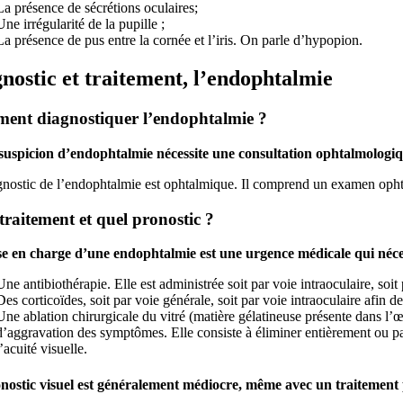
La présence de sécrétions oculaires;
Une irrégularité de la pupille ;
La présence de pus entre la cornée et l’iris. On parle d’hypopion.
nostic et traitement, l’endophtalmie
nt diagnostiquer l’endophtalmie ?
suspicion d’endophtalmie nécessite une consultation ophtalmologi
nostic de l’endophtalmie est ophtalmique. Il comprend un examen ophtal
traitement et quel pronostic ?
se en charge d’une endophtalmie est une urgence médicale qui néces
Une antibiothérapie. Elle est administrée soit par voie intraoculaire, soit
Des corticoïdes, soit par voie générale, soit par voie intraoculaire afin d
Une ablation chirurgicale du vitré (matière gélatineuse présente dans l’œi
d’aggravation des symptômes. Elle consiste à éliminer entièrement ou part
l’acuité visuelle.
nostic visuel est généralement médiocre, même avec un traitement 