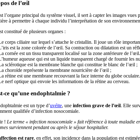
pos de l’œil
st l’organe principal du système visuel, il sert à capter les images vues p
ère à permettre à chaque individu l’interprétation de son environnemen
st constitué de plusieurs organes :
Le corps ciliaire sur lequel s’attache le cristallin. Il joue un rôle impo
L’iris est la zone colorée de l’œil. Sa contraction ou dilatation est un réf
La cornée est un tissu transparent localisé sur la zone antérieure de l’œil. 
L’humeur aqueuse qui est un liquide transparent chargé de fournir les nutr
La sclérotique est la membrane blanche qui constitue le blanc de l’œil ;
La choroïde représente la membrane nourricière de l’œil ;
La rétine est une membrane recouvrant la face interne du globe oculaire. 
Le nerf optique qui envoie les informations de la rétine au cerveau.
t-ce qu’une endophtalmie ?
dophtalmie est un type d’
uvéite
, une
infection grave de l’œil
. Elle sur
mment qualifiée d’infection nosocomiale.
r !
Le terme « infection nosocomiale » fait référence à toute maladie 
es surviennent pendant ou après le séjour hospitalier.
ffection est rare
, en effet, son incidence dans la population est estimé