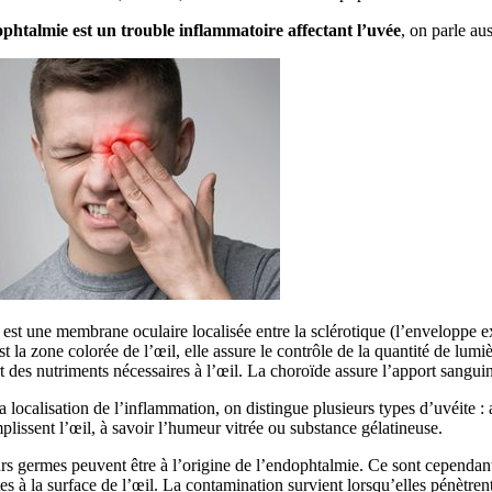
phtalmie est un trouble inflammatoire affectant l’uvée
, on parle aus
est une membrane oculaire localisée entre la sclérotique (l’enveloppe exter
est la zone colorée de l’œil, elle assure le contrôle de la quantité de lumi
t des nutriments nécessaires à l’œil. La choroïde assure l’apport sangui
a localisation de l’inflammation, on distingue plusieurs types d’uvéite : 
plissent l’œil, à savoir l’humeur vitrée ou substance gélatineuse.
rs germes peuvent être à l’origine de l’endophtalmie. Ce sont cependa
es à la surface de l’œil. La contamination survient lorsqu’elles pénètren