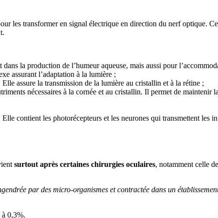
our les transformer en signal électrique en direction du nerf optique. Ce 
t.
rtant dans la production de l’humeur aqueuse, mais aussi pour l’accommoda
lexe assurant l’adaptation à la lumière ;
Elle assure la transmission de la lumière au cristallin et à la rétine ;
iments nécessaires à la cornée et au cristallin. Il permet de maintenir l
Elle contient les photorécepteurs et les neurones qui transmettent les i
vient
surtout après certaines chirurgies oculaires
, notamment celle de 
engendrée par des micro-organismes et contractée dans un établissement
e à 0,3%.