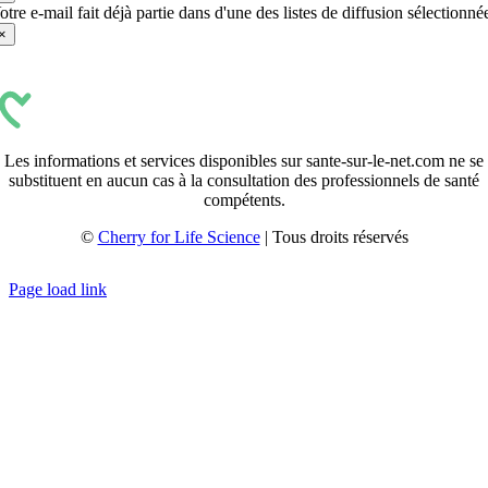
otre e-mail fait déjà partie dans d'une des listes de diffusion sélectionné
×
Les informations et services disponibles sur sante-sur-le-net.com ne se
substituent en aucun cas à la consultation des professionnels de santé
compétents.
©
Cherry for Life Science
| Tous droits réservés
Créé avec
par
zakaru.studio
Page load link