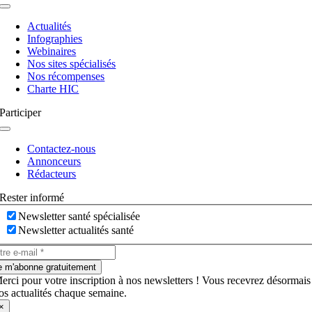
Navigation
à
Actualités
bascule
Infographies
Webinaires
Nos sites spécialisés
Nos récompenses
Charte HIC
Participer
Navigation
à
Contactez-nous
bascule
Annonceurs
Rédacteurs
Rester informé
Newsletter santé spécialisée
Newsletter actualités santé
e m'abonne gratuitement
erci pour votre inscription à nos newsletters ! Vous recevrez désormais
os actualités chaque semaine.
×