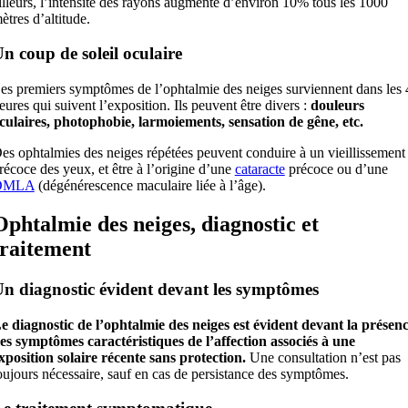
illeurs, l’intensité des rayons augmente d’environ 10% tous les 1000
ètres d’altitude.
n coup de soleil oculaire
es premiers symptômes de l’ophtalmie des neiges surviennent dans les 
eures qui suivent l’exposition. Ils peuvent être divers :
douleurs
culaires, photophobie, larmoiements, sensation de gêne, etc.
es ophtalmies des neiges répétées peuvent conduire à un vieillissement
récoce des yeux, et être à l’origine d’une
cataracte
précoce ou d’une
DMLA
(dégénérescence maculaire liée à l’âge).
Ophtalmie des neiges, diagnostic et
traitement
n diagnostic évident devant les symptômes
e diagnostic de l’ophtalmie des neiges est évident devant la présen
es symptômes caractéristiques de l’affection associés à une
xposition solaire récente sans protection.
Une consultation n’est pas
oujours nécessaire, sauf en cas de persistance des symptômes.