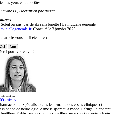
ien les yeux et leurs côtés.
harline D., Docteur en pharmacie
ources
 Soleil ou pas, pas de ski sans lunette ! La mutuelle générale.
amutuellegenerale.fr
. Consulté le 3 janvier 2023
et article vous a-t-il été utile ?
Oui
Non
erci pour votre avis !
harline D.
09 articles
harmacienne. Spécialiste dans le domaine des essais cliniques et
assionnée de neurologie. Aime le sport et la mode. Rédige un contenu
cientifique fiable avec des sources vérifiées en respect de notre charte