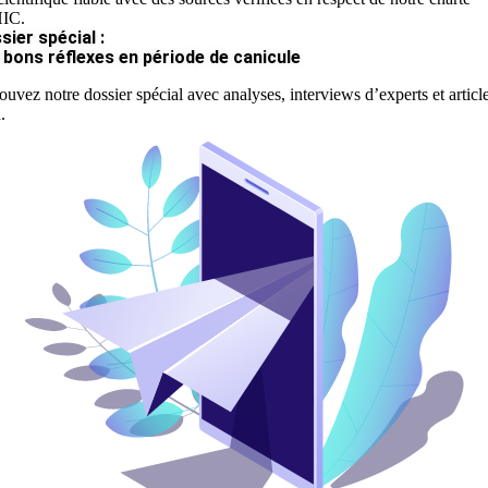
IC.
sier spécial :
 bons réflexes en période de canicule
ouvez notre dossier spécial avec analyses, interviews d’experts et articl
.