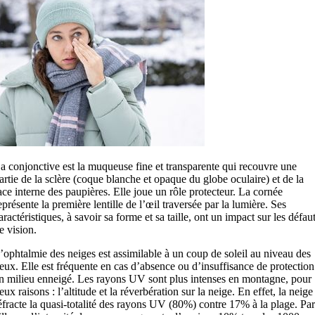
a conjonctive est la muqueuse fine et transparente qui recouvre une
artie de la sclère (coque blanche et opaque du globe oculaire) et de la
ace interne des paupières. Elle joue un rôle protecteur. La cornée
eprésente la première lentille de l’œil traversée par la lumière. Ses
aractéristiques, à savoir sa forme et sa taille, ont un impact sur les défau
e vision.
’ophtalmie des neiges est assimilable à un coup de soleil au niveau des
eux. Elle est fréquente en cas d’absence ou d’insuffisance de protection
n milieu enneigé. Les rayons UV sont plus intenses en montagne, pour
eux raisons : l’altitude et la réverbération sur la neige. En effet, la neige
éfracte la quasi-totalité des rayons UV (80%) contre 17% à la plage. Par