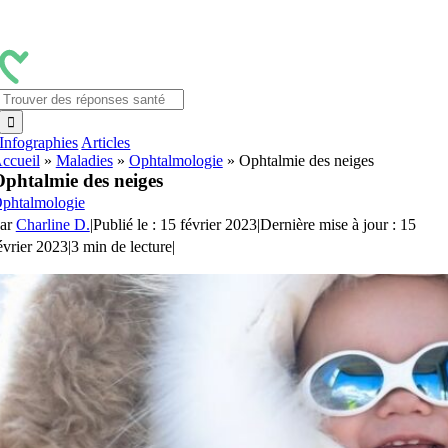
Passer
au
contenu
Rechercher:
Infographies
Articles
ccueil
»
Maladies
»
Ophtalmologie
»
Ophtalmie des neiges
phtalmie des neiges
phtalmologie
ar
Charline D.
|
Publié le : 15 février 2023
|
Dernière mise à jour : 15
évrier 2023
|
3 min de lecture
|