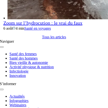
Zoom sur l’hydrocution : le vrai du faux
6 août
4 min
Santé en voyages
Tous les articles
Naviguer
Navigation
à
Santé des femmes
bascule
Santé des hommes
Bien vieillir & autonomie
Activité physique & nutrition
Infectiologie
Innovation
S’informer
Navigation
à
Actualités
bascule
Infographies
Webinaires