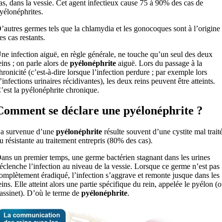
as, dans la vessie. Cet agent infectieux cause 75 à 90% des cas de
yélonéphrites.
’autres germes tels que la chlamydia et les gonocoques sont à l’origine
es cas restants.
ne infection aiguë, en règle générale, ne touche qu’un seul des deux
eins ; on parle alors de
pyélonéphrite
aiguë. Lors du passage à la
hronicité (c’est-à-dire lorsque l’infection perdure ; par exemple lors
’infections urinaires récidivantes), les deux reins peuvent être atteints.
’est la pyélonéphrite chronique.
Comment se déclare une pyélonéphrite ?
a survenue d’une
pyélonéphrite
résulte souvent d’une cystite mal trait
u résistante au traitement entrepris (80% des cas).
ans un premier temps, une germe bactérien stagnant dans les urines
éclenche l’infection au niveau de la vessie. Lorsque ce germe n’est pas
omplètement éradiqué, l’infection s’aggrave et remonte jusque dans les
eins. Elle atteint alors une partie spécifique du rein, appelée le pyélon (
assinet). D’où le terme de
pyélonéphrite
.