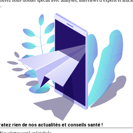
ouvez notre dossier spécial avec analyses, interviews d’experts et articl
.
ratez rien de nos actualités et conseils santé !