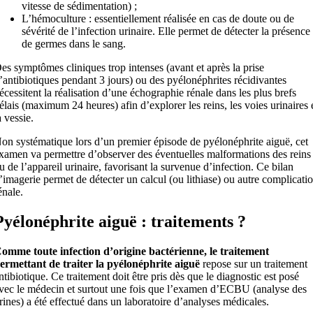
vitesse de sédimentation) ;
L’hémoculture : essentiellement réalisée en cas de doute ou de
sévérité de l’infection urinaire. Elle permet de détecter la présence
de germes dans le sang.
es symptômes cliniques trop intenses (avant et après la prise
’antibiotiques pendant 3 jours) ou des pyélonéphrites récidivantes
écessitent la réalisation d’une échographie rénale dans les plus brefs
élais (maximum 24 heures) afin d’explorer les reins, les voies urinaires 
a vessie.
on systématique lors d’un premier épisode de pyélonéphrite aiguë, cet
xamen va permettre d’observer des éventuelles malformations des reins
u de l’appareil urinaire, favorisant la survenue d’infection. Ce bilan
’imagerie permet de détecter un calcul (ou lithiase) ou autre complicati
énale.
Pyélonéphrite aiguë : traitements ?
omme toute infection d’origine bactérienne, le traitement
ermettant de traiter la pyélonéphrite aiguë
repose sur un traitement
ntibiotique. Ce traitement doit être pris dès que le diagnostic est posé
vec le médecin et surtout une fois que l’examen d’ECBU (analyse des
rines) a été effectué dans un laboratoire d’analyses médicales.