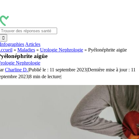
Passer
au
contenu
Rechercher:
Infographies
Articles
ccueil
»
Maladies
»
Urologie Nephrologie
»
Pyélonéphrite aigüe
yélonéphrite aigüe
rologie Nephrologie
ar
Charline D.
|
Publié le : 11 septembre 2023
|
Dernière mise à jour : 11
eptembre 2023
|
8 min de lecture
|