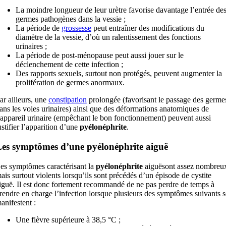
La moindre longueur de leur urètre favorise davantage l’entrée de
germes pathogènes dans la vessie ;
La période de
grossesse
peut entraîner des modifications du
diamètre de la vessie, d’où un ralentissement des fonctions
urinaires ;
La période de post-ménopause peut aussi jouer sur le
déclenchement de cette infection ;
Des rapports sexuels, surtout non protégés, peuvent augmenter la
prolifération de germes anormaux.
ar ailleurs, une
constipation
prolongée (favorisant le passage des germe
ans les voies urinaires) ainsi que des déformations anatomiques de
’appareil urinaire (empêchant le bon fonctionnement) peuvent aussi
ustifier l’apparition d’une
pyélonéphrite
.
es symptômes d’une pyélonéphrite aiguë
es symptômes caractérisant la
pyélonéphrite
aiguësont assez nombreu
ais surtout violents lorsqu’ils sont précédés d’un épisode de cystite
iguë. Il est donc fortement recommandé de ne pas perdre de temps à
rendre en charge l’infection lorsque plusieurs des symptômes suivants s
anifestent :
Une fièvre supérieure à 38,5 °C ;