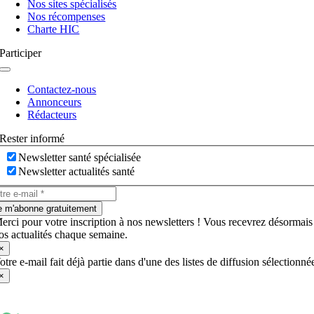
Nos sites spécialisés
Nos récompenses
Charte HIC
Participer
Navigation
à
Contactez-nous
bascule
Annonceurs
Rédacteurs
Rester informé
Newsletter santé spécialisée
Newsletter actualités santé
e m'abonne gratuitement
erci pour votre inscription à nos newsletters ! Vous recevrez désormais
os actualités chaque semaine.
×
otre e-mail fait déjà partie dans d'une des listes de diffusion sélectionné
×