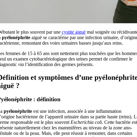
ébutant le plus souvent par une
cystite aiguë
mal soignée ou récidivant
a
pyélonéphrite
aiguë se caractérise par une infection urinaire, d’origin
actérienne, remontant des voies urinaires basses jusqu’aux reins.
es femmes de 15 à 65 ans sont nettement plus touchées que les homme
eul un examen cytobactériologique des urines permet de confirmer le
iagnostic
via
l’identification des germes présents.
Définition et symptômes d’une pyélonéphrit
aiguë ?
yélonéphrite : définition
La
pyélonéphrite
est une infection, associée à une inflammation
’origine bactérienne de l’appareil urinaire dans sa partie haute (reins). L
erme responsable est le plus souvent
Escherichia coli
. Cette bactérie est
résente naturellement chez les mammifères au niveau de la zone ano-
énitale ou de la peau. Mais, elle peut réussir à remonter, dans certains