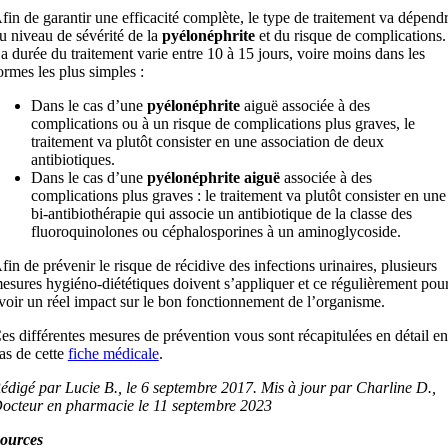
fin de garantir une efficacité complète, le type de traitement va dépend
u niveau de sévérité de la
pyélonéphrite
et du risque de complications.
a durée du traitement varie entre 10 à 15 jours, voire moins dans les
ormes les plus simples
:
Dans le cas d’une
pyélonéphrite
aiguë associée à des
complications ou à un risque de complications plus graves, le
traitement va plutôt consister en une association de deux
antibiotiques.
Dans le cas d’une
pyélonéphrite aiguë
associée à des
complications plus graves : le traitement va plutôt consister en une
bi-antibiothérapie qui associe un antibiotique de la classe des
fluoroquinolones ou céphalosporines à un aminoglycoside.
fin de prévenir le risque de récidive des infections urinaires, plusieurs
esures hygiéno-diététiques doivent s’appliquer et ce régulièrement pou
voir un réel impact sur le bon fonctionnement de l’organisme.
es différentes mesures de prévention vous sont récapitulées en détail en
as de cette
fiche médicale
.
édigé par Lucie B., le 6 septembre 2017.
Mis à jour par Charline D.,
octeur en pharmacie le 11 septembre 2023
ources