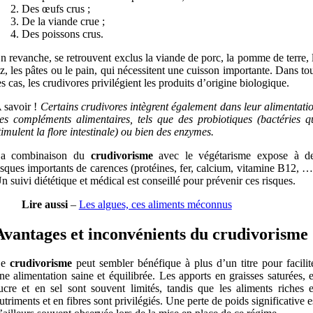
Des œufs crus ;
De la viande crue ;
Des poissons crus.
n revanche, se retrouvent exclus la viande de porc, la pomme de terre, 
iz, les pâtes ou le pain, qui nécessitent une cuisson importante. Dans to
es cas, les crudivores privilégient les produits d’origine biologique.
 savoir !
Certains crudivores intègrent également dans leur alimentati
es compléments alimentaires, tels que des probiotiques (bactéries q
timulent la flore intestinale) ou bien des enzymes.
a combinaison du
crudivorisme
avec le végétarisme expose à d
isques importants de carences (protéines, fer, calcium, vitamine B12, …
n suivi diététique et médical est conseillé pour prévenir ces risques.
Lire aussi
–
Les algues, ces aliments méconnus
Avantages et inconvénients du crudivorisme
Le
crudivorisme
peut sembler bénéfique à plus d’un titre pour facilit
ne alimentation saine et équilibrée. Les apports en graisses saturées, 
ucre et en sel sont souvent limités, tandis que les aliments riches 
utriments et en fibres sont privilégiés. Une perte de poids significative e