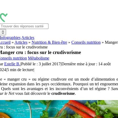
Passer
au
contenu
Rechercher:
Infographies
Articles
ccueil
»
Articles
»
Nutrition & Bien-être
»
Conseils nutrition
»
Manger
ru : focus sur le crudivorisme
anger cru : focus sur le crudivorisme
onseils nutrition
Métabolisme
ar
Estelle B.
|
Publié le : 3 juillet 2017
|
Dernière mise à jour : 14 août
024
|
5 min de lecture
|
e « manger cru » ou régime crudivore est un mode d’alimentation 
leine expansion dans les pays occidentaux. Pourquoi un tel engoueme
 Quels sont les avantages et les inconvénients d’un tel régime ?
San
ur le Net
vous fait découvrir le
crudivorisme
.