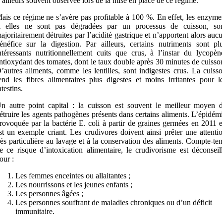
’ailleurs souvent observée lors de la mise en place de ce régime.
ais ce régime ne s’avère pas profitable à 100 %. En effet, les enzyme
i elles ne sont pas dégradées par un processus de cuisson, so
ajoritairement détruites par l’acidité gastrique et n’apportent alors auc
énéfice sur la digestion. Par ailleurs, certains nutriments sont pl
ntéressants nutritionnellement cuits que crus, à l’instar du lycopèn
ntioxydant des tomates, dont le taux double après 30 minutes de cuisso
’autres aliments, comme les lentilles, sont indigestes crus. La cuiss
end les fibres alimentaires plus digestes et moins irritantes pour l
ntestins.
n autre point capital : la cuisson est souvent le meilleur moyen 
étruire les agents pathogènes présents dans certains aliments. L’épidém
rovoquée par la bactérie E. coli à partir de graines germées en 2011 
st un exemple criant. Les crudivores doivent ainsi prêter une attenti
rès particulière au lavage et à la conservation des aliments. Compte-te
e ce risque d’intoxication alimentaire, le crudivorisme est déconseil
our :
Les femmes enceintes ou allaitantes ;
Les nourrissons et les jeunes enfants ;
Les personnes âgées ;
Les personnes souffrant de maladies chroniques ou d’un déficit
immunitaire.