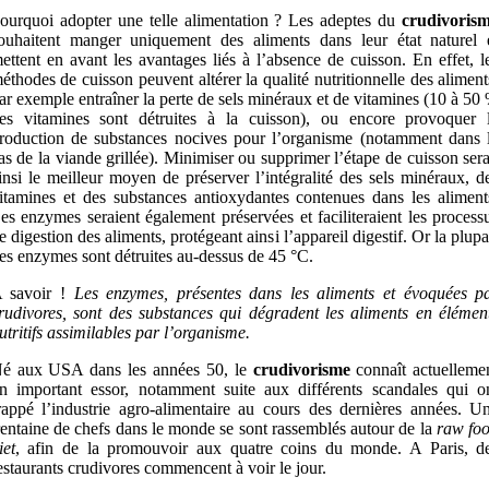
ourquoi adopter une telle alimentation ? Les adeptes du
crudivoris
ouhaitent manger uniquement des aliments dans leur état naturel 
ettent en avant les avantages liés à l’absence de cuisson. En effet, l
éthodes de cuisson peuvent altérer la qualité nutritionnelle des aliment
ar exemple entraîner la perte de sels minéraux et de vitamines (10 à 50
es vitamines sont détruites à la cuisson), ou encore provoquer 
roduction de substances nocives pour l’organisme (notamment dans 
as de la viande grillée). Minimiser ou supprimer l’étape de cuisson sera
insi le meilleur moyen de préserver l’intégralité des sels minéraux, d
itamines et des substances antioxydantes contenues dans les aliment
es enzymes seraient également préservées et faciliteraient les process
e digestion des aliments, protégeant ainsi l’appareil digestif. Or la plupa
es enzymes sont détruites au-dessus de 45 °C.
 savoir !
Les enzymes, présentes dans les aliments et évoquées p
rudivores, sont des substances qui dégradent les aliments en élémen
utritifs assimilables par l’organisme.
é aux USA dans les années 50, le
crudivorisme
connaît actuelleme
n important essor, notamment suite aux différents scandales qui o
rappé l’industrie agro-alimentaire au cours des dernières années. U
rentaine de chefs dans le monde se sont rassemblés autour de la
raw fo
iet
, afin de la promouvoir aux quatre coins du monde. A Paris, d
estaurants crudivores commencent à voir le jour.