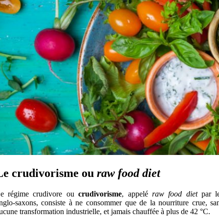
Le crudivorisme ou
raw food diet
e régime crudivore ou
crudivorisme
, appelé
raw food diet
par l
nglo-saxons, consiste à ne consommer que de la nourriture crue, sa
ucune transformation industrielle, et jamais chauffée à plus de 42 °C.