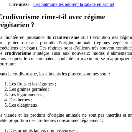
Lire aussi
–
Les Salmonelles adorent la salade en sachet
Crudivorisme rime-t-il avec régime
végétarien ?
a montée en puissance du
crudivorisme
suit l’évolution des régim
ans gluten ou sans produits d’origine animale (régimes végétarien
égétaliens et végan). Ces régimes sont d’ailleurs très souvent combiné
Le
crudivorisme
s’intègre ainsi aux nouveaux modes d’alimentatio
ans lesquels le consommateur souhaite au maximum se réapproprier 
ourriture.
ans le crudivorisme, les aliments les plus consommés sont :
Les fruits et les légumes ;
Les graines germées ;
Les légumineuses ;
Des herbes ;
Les oléagineux.
a viande et les produits d’origine animale ne sont pas interdits et u
etite proportion des crudivores consomment également :
Des produits laitiers non pasteurisés ;