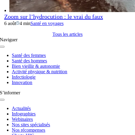
Zoom sur l’hydrocution : le vrai du faux
6 août
4 min
Santé en voyages
Tous les articles
Naviguer
Navigation
à
Santé des femmes
bascule
Santé des hommes
Bien vieillir & autonomie
Activité physique & nutrition
Infectiologie
Innovation
S’informer
Navigation
à
Actualités
bascule
Infographies
Webinaires
Nos sites spécialisés
Nos récompenses