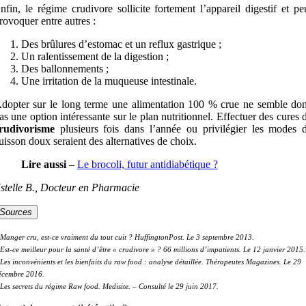
nfin, le régime crudivore sollicite fortement l’appareil digestif et pe
rovoquer entre autres :
Des brûlures d’estomac et un reflux gastrique ;
Un ralentissement de la digestion ;
Des ballonnements ;
Une irritation de la muqueuse intestinale.
dopter sur le long terme une alimentation 100 % crue ne semble do
as une option intéressante sur le plan nutritionnel. Effectuer des cures 
rudivorisme
plusieurs fois dans l’année ou privilégier les modes 
uisson doux seraient des alternatives de choix.
Lire aussi
–
Le brocoli, futur antidiabétique ?
stelle B., Docteur en Pharmacie
Sources
 Manger cru, est-ce vraiment du tout cuit ?
HuffingtonPost. Le 3 septembre 2013.
Est-ce meilleur pour la santé d’être « crudivore » ?
66 millions d’impatients. Le 12 janvier 2015.
Les inconvénients et les bienfaits du raw food : analyse détaillée.
Thérapeutes Magazines. Le 29
écembre 2016.
 Les secrets du régime Raw food.
Medisite.
– Consulté le 29 juin 2017.