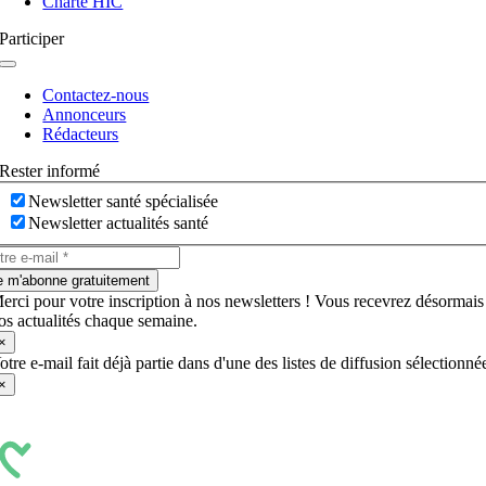
Charte HIC
Participer
Navigation
à
Contactez-nous
bascule
Annonceurs
Rédacteurs
Rester informé
Newsletter santé spécialisée
Newsletter actualités santé
e m'abonne gratuitement
erci pour votre inscription à nos newsletters ! Vous recevrez désormais
os actualités chaque semaine.
×
otre e-mail fait déjà partie dans d'une des listes de diffusion sélectionné
×