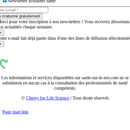
Newsletter actualités santé
e m'abonne gratuitement
erci pour votre inscription à nos newsletters ! Vous recevrez désormais
os actualités chaque semaine.
×
otre e-mail fait déjà partie dans d'une des listes de diffusion sélectionné
×
Les informations et services disponibles sur sante-sur-le-net.com ne se
substituent en aucun cas à la consultation des professionnels de santé
compétents.
©
Cherry for Life Science
| Tous droits réservés
Créé avec
par
zakaru.studio
Page load link