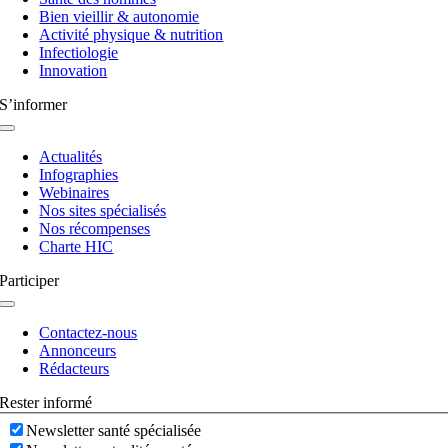
Bien vieillir & autonomie
Activité physique & nutrition
Infectiologie
Innovation
S’informer
Navigation
à
Actualités
bascule
Infographies
Webinaires
Nos sites spécialisés
Nos récompenses
Charte HIC
Participer
Navigation
à
Contactez-nous
bascule
Annonceurs
Rédacteurs
Rester informé
Newsletter santé spécialisée