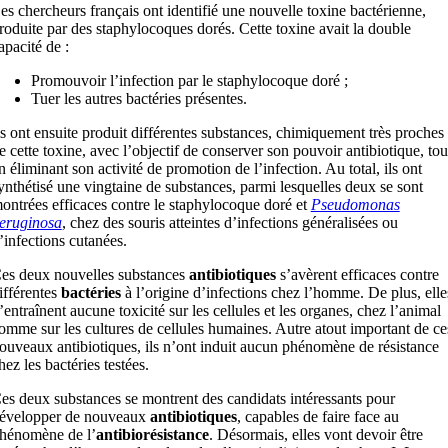
es chercheurs français ont identifié une nouvelle toxine bactérienne,
roduite par des staphylocoques dorés. Cette toxine avait la double
apacité de :
Promouvoir l’infection par le staphylocoque doré ;
Tuer les autres bactéries présentes.
ls ont ensuite produit différentes substances, chimiquement très proches
e cette toxine, avec l’objectif de conserver son pouvoir antibiotique, tou
n éliminant son activité de promotion de l’infection. Au total, ils ont
ynthétisé une vingtaine de substances, parmi lesquelles deux se sont
ontrées efficaces contre le staphylocoque doré et
Pseudomonas
eruginosa
, chez des souris atteintes d’infections généralisées ou
’infections cutanées.
es deux nouvelles substances
antibiotiques
s’avèrent efficaces contre
ifférentes
bactéries
à l’origine d’infections chez l’homme. De plus, elle
’entraînent aucune toxicité sur les cellules et les organes, chez l’animal
omme sur les cultures de cellules humaines. Autre atout important de ce
ouveaux antibiotiques, ils n’ont induit aucun phénomène de résistance
hez les bactéries testées.
es deux substances se montrent des candidats intéressants pour
évelopper de nouveaux
antibiotiques
, capables de faire face au
hénomène de l’
antibiorésistance
. Désormais, elles vont devoir être