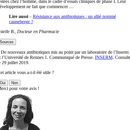
estées chez l’homme, dans le cadre d’essais cliniques de phase I. Leur
éveloppement ne fait que commencer …
Lire aussi
–
Résistance aux antibiotiques : un allié nommé
canneberge ?
stelle B., Docteur en Pharmacie
Sources
 De nouveaux antibiotiques mis au point par un laboratoire de l’Inserm
t l’Université de Rennes 1. Communiqué de Presse.
INSERM
. Consult
e 29 juillet 2019.
et article vous a-t-il été utile ?
Oui
Non
erci pour votre avis !