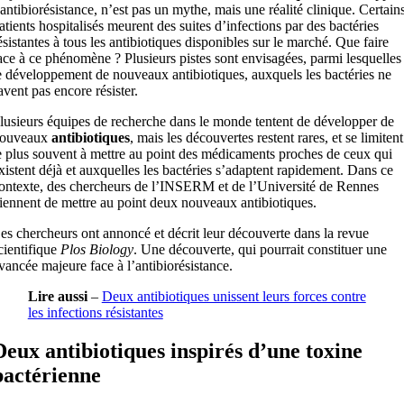
’antibiorésistance, n’est pas un mythe, mais une réalité clinique. Certain
atients hospitalisés meurent des suites d’infections par des bactéries
ésistantes à tous les antibiotiques disponibles sur le marché. Que faire
ace à ce phénomène ? Plusieurs pistes sont envisagées, parmi lesquelles
e développement de nouveaux antibiotiques, auxquels les bactéries ne
avent pas encore résister.
lusieurs équipes de recherche dans le monde tentent de développer de
ouveaux
antibiotiques
, mais les découvertes restent rares, et se limitent
e plus souvent à mettre au point des médicaments proches de ceux qui
xistent déjà et auxquelles les bactéries s’adaptent rapidement. Dans ce
ontexte, des chercheurs de l’INSERM et de l’Université de Rennes
iennent de mettre au point deux nouveaux antibiotiques.
es chercheurs ont annoncé et décrit leur découverte dans la revue
cientifique
Plos Biology
. Une découverte, qui pourrait constituer une
vancée majeure face à l’antibiorésistance.
Lire aussi
–
Deux antibiotiques unissent leurs forces contre
les infections résistantes
Deux antibiotiques inspirés d’une toxine
bactérienne