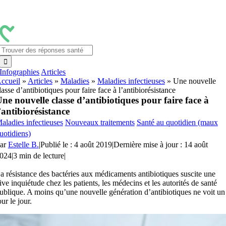
Passer
au
contenu
Rechercher:
Infographies
Articles
ccueil
»
Articles
»
Maladies
»
Maladies infectieuses
»
Une nouvelle
lasse d’antibiotiques pour faire face à l’antibiorésistance
ne nouvelle classe d’antibiotiques pour faire face à
’antibiorésistance
aladies infectieuses
Nouveaux traitements
Santé au quotidien (maux
uotidiens)
ar
Estelle B.
|
Publié le : 4 août 2019
|
Dernière mise à jour : 14 août
024
|
3 min de lecture
|
a résistance des bactéries aux médicaments antibiotiques suscite une
ive inquiétude chez les patients, les médecins et les autorités de santé
ublique. A moins qu’une nouvelle génération d’antibiotiques ne voit un
our le jour.