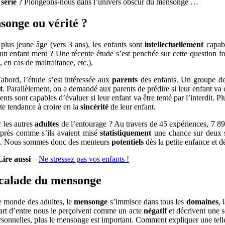
e
série
? Plongeons-nous dans l’univers obscur du mensonge …
onge ou vérité ?
plus jeune âge (vers 3 ans), les enfants sont
intellectuellement
capab
un enfant ment ? Une récente étude s’est penchée sur cette question fo
 en cas de maltraitance, etc.).
abord, l’étude s’est intéressée aux
parents
des enfants. Un groupe de 
t
. Parallèlement, on a demandé aux parents de prédire si leur enfant va 
ents sont capables d’évaluer si leur enfant va être tenté par l’interdit. P
te tendance à croire en la
sincérité
de leur enfant.
 les autres
adultes
de l’entourage ? Au travers de 45 expériences, 7 89
près comme s’ils avaient misé
statistiquement
une chance sur deux
s. Nous sommes donc des menteurs
potentiels
dès la petite enfance et dé
Lire aussi
–
Ne stressez pas vos enfants !
calade du mensonge
e monde des adultes, le
mensonge
s’immisce dans tous les
domaines
, 
part d’entre nous le perçoivent comme un acte
négatif
et décrivent une 
rsonnelles, plus le mensonge est important. Comment expliquer une tel