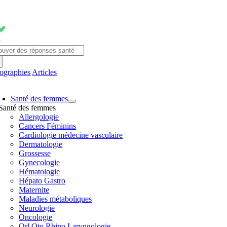
Passer
au
contenu
chercher:
fographies
Articles
avigation
Santé des femmes
ascule
Santé des femmes
Allergologie
Cancers Féminins
Cardiologie médecine vasculaire
Dermatologie
Grossesse
Gynecologie
Hématologie
Hépato Gastro
Maternite
Maladies métaboliques
Neurologie
Oncologie
Orl Oto Rhino Laryngologie