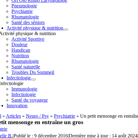
Orl Oto Rhino Laryngologie
Pneumologie
Psychiatrie
Rhumatologie
Santé des séniors
Activité physique & nutrition
Activité physique & nutrition
Activité Sportive
Douleur
Handicap
Nutrition
Rhumatologie
Santé naturelle
Troubles Du Sommeil
Infectiologie
Infectiologie
Immunologie
Infectiologie
Santé du voyageur
Innovation
l
»
Articles
»
Neuro / Psy
»
Psychiatrie
»
Un petit mensonge en entraîn
tit mensonge en entraîne un gros
trie
elle B.
|
Publié le : 9 décembre 2016
|
Dernière mise à jour : 14 août 2024