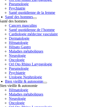
Pneumologie
Psychiatrie
Santé quotidienne de la femme
Santé des hommes
Santé des hommes
Cancers masculins
Santé quotidienne de l’homme
Cardiologie médecine vasculaire
Dermatologie
Hématologie
Hépato Gastro
Maladies métaboliques
Neurologie
Oncologie
Orl Oto Rhino Laryngologie
Pneumologie
Psychiatrie
Urologie Nephrologie
Bien vieillir & autonomie
Bien vieillir & autonomie
Hématologie
Maladies métaboliques
Neurologie
Oncologie