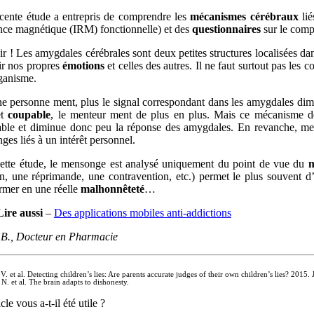
cente étude a entrepris de comprendre les
mécanismes cérébraux
lié
nce magnétique (IRM) fonctionnelle) et des
questionnaires
sur le comp
r !
Les amygdales cérébrales sont deux petites structures localisées da
ir nos propres
émotions
et celles des autres. Il ne faut surtout pas l
rganisme.
ne personne ment, plus le signal correspondant dans les amygdales di
et
coupable
, le menteur ment de plus en plus. Mais ce mécanisme dé
able et diminue donc peu la réponse des amygdales. En revanche, me
es liés à un intérêt personnel.
ette étude, le mensonge est analysé uniquement du point de vue du
m
on, une réprimande, une contravention, etc.) permet le plus souvent d’
rmer en une réelle
malhonnêteté
…
Lire aussi
–
Des applications mobiles anti-addictions
e B., Docteur en Pharmacie
V. et al. Detecting children’s lies: Are parents accurate judges of their own children’s lies? 2015
 N. et al. The brain adapts to dishonesty.
cle vous a-t-il été utile ?