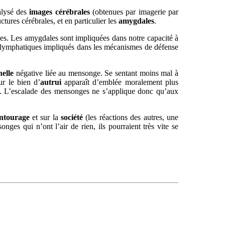
alysé des
images cérébrales
(obtenues par imagerie par
tures cérébrales, et en particulier les
amygdales
.
ales. Les amygdales sont impliquées dans notre capacité à
ns lymphatiques impliqués dans les mécanismes de défense
elle
négative liée au mensonge. Se sentant moins mal à
r le bien d’
autrui
apparaît d’emblée moralement plus
 L’escalade des mensonges ne s’applique donc qu’aux
ntourage
et sur la
société
(les réactions des autres, une
ges qui n’ont l’air de rien, ils pourraient très vite se