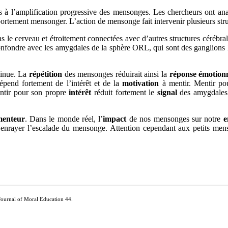
s à l’amplification progressive des mensonges. Les chercheurs ont an
ortement mensonger. L’action de mensonge fait intervenir plusieurs struc
ns le cerveau et étroitement connectées avec d’autres structures cérébr
es confondre avec les amygdales de la sphère ORL, qui sont des ganglio
minue. La
répétition
des mensonges réduirait ainsi la
réponse émotionn
pend fortement de l’intérêt et de la
motivation
à mentir. Mentir pou
ntir pour son propre
intérêt
réduit fortement le
signal
des amygdales.
enteur
. Dans le monde réel, l’
impact
de nos mensonges sur notre
e
enrayer l’escalade du mensonge. Attention cependant aux petits menson
. Journal of Moral Education 44.