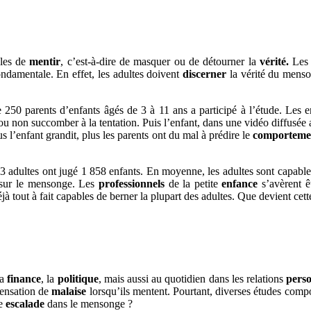
les de
mentir
, c’est-à-dire de masquer ou de détourner la
vérité.
Les a
ndamentale. En effet, les adultes doivent
discerner
la vérité du menson
250 parents d’enfants âgés de 3 à 11 ans a participé à l’étude. Les e
ou non succomber à la tentation. Puis l’enfant, dans une vidéo diffusée a
lus l’enfant grandit, plus les parents ont du mal à prédire le
comporteme
3 adultes ont jugé 1 858 enfants. En moyenne, les adultes sont capabl
 sur le mensonge. Les
professionnels
de la petite
enfance
s’avèrent ê
jà tout à fait capables de berner la plupart des adultes. Que devient cett
la
finance
, la
politique
, mais aussi au quotidien dans les relations
perso
sensation de
malaise
lorsqu’ils mentent. Pourtant, diverses études comp
le
escalade
dans le mensonge ?