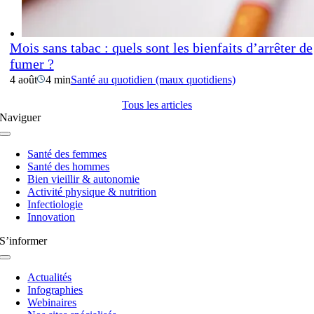
Mois sans tabac : quels sont les bienfaits d’arrêter de
fumer ?
4 août
4 min
Santé au quotidien (maux quotidiens)
Tous les articles
Naviguer
Navigation
à
Santé des femmes
bascule
Santé des hommes
Bien vieillir & autonomie
Activité physique & nutrition
Infectiologie
Innovation
S’informer
Navigation
à
Actualités
bascule
Infographies
Webinaires