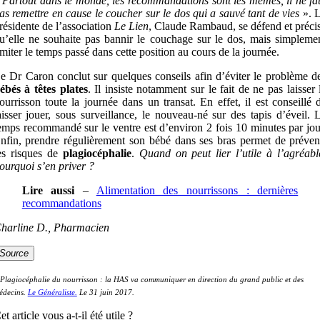
«
Partout dans le monde, les recommandations sont les mêmes, il ne fa
as remettre en cause le coucher sur le dos qui a sauvé tant de vies
». 
résidente de l’association
Le Lien
, Claude Rambaud, se défend et préci
u’elle ne souhaite pas bannir le couchage sur le dos, mais simpleme
imiter le temps passé dans cette position au cours de la journée.
e Dr Caron conclut sur quelques conseils afin d’éviter le problème d
ébés à têtes plates
. Il insiste notamment sur le fait de ne pas laisser 
ourrisson toute la journée dans un transat. En effet, il est conseillé 
aisser jouer, sous surveillance, le nouveau-né sur des tapis d’éveil. 
emps recommandé sur le ventre est d’environ 2 fois 10 minutes par jou
nfin, prendre régulièrement son bébé dans ses bras permet de préven
es risques de
plagiocéphalie
.
Quand on peut lier l’utile à l’agréabl
ourquoi s’en priver ?
Lire aussi
–
Alimentation des nourrissons : dernières
recommandations
harline D., Pharmacien
Source
 Plagiocéphalie du nourrisson : la HAS va communiquer en direction du grand public et des
édecins.
Le Généraliste.
Le 31 juin 2017.
et article vous a-t-il été utile ?