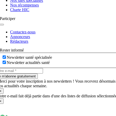
Nos sites spécialisés
Nos récompenses
Charte HIC
Participer
Navigation
à
Contactez-nous
bascule
Annonceurs
Rédacteurs
Rester informé
Newsletter santé spécialisée
Newsletter actualités santé
e m'abonne gratuitement
erci pour votre inscription à nos newsletters ! Vous recevrez désormais
os actualités chaque semaine.
×
otre e-mail fait déjà partie dans d'une des listes de diffusion sélectionné
×