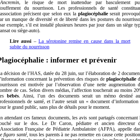
Ancremin
, le risque de mort inattendue par basculement pu
touffement du nourrisson. Les professionnels de santé constitua
’association précisent que selon eux la
plagiocéphalie
serait provoqu
ar un manque de diversité et de liberté dans les postures du nourriss
par exemple, s’il est installé plusieurs heures par jour dans un siège ty
ransat ou siège-auto).
Lire aussi
–
La sérotonine remise en cause dans la mort
subite du nourrisson
Plagiocéphalie : informer et prévenir
a décision de l’HAS, datée du 28 juin, sur l’élaboration de 2 documen
’information concernant la prévention des risques de
plagiocéphalie
d
ourrisson est motivée par l’observation d’une nette augmentation 
ombre de cas. Selon divers médias, l’affection toucherait au moins 2
des
bébés
. Ainsi, l’un des documents serait un mémo destiné a
rofessionnels de santé, et l’autre serait un « document d’information
our le grand public, sans plus de détails pour le moment.
n attendant ces fameux documents, les avis sont partagés concernant 
ouché sur le dos. Le Dr Caron, pédiatre et ancien directeur 
’Association Française de Pédiatrie Ambulatoire (AFPA), appelle da
e figaro santé,
tous les parents à ne pas remettre en cause cette position