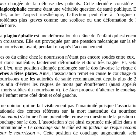
ien
chargée de la défense des patients. Cette dernière considère 
lagiocéphalie
comme étant une véritable question de santé publique. 
ffet, outre l’aspect inesthétique, l’affection peut être à l’origine 
roblèmes plus graves comme une scoliose ou une déformation de 
âchoire.
La
plagiocéphalie
est une déformation du crâne de l’enfant qui est enco
n croissance. Elle est provoquée par une pression mécanique sur la tê
u nourrisson, avant, pendant ou après l’accouchement.
es os du crâne chez le nourrisson n’étant pas encore soudés entre eux, 
st donc malléable, facilement déformable et donc très fragile. Et, sel
e Lien
, une position allongée prolongée sur le dos favorise le risque 
ébés à têtes plates
. Ainsi, l’association remet en cause le couchage d
ourrissons que les autorités de santé recommandent depuis plus de 
ns afin d’éviter les risques de morts par étouffement (aussi appelé
 morts subites du nourrisson »).
Le Lien
propose d’alterner le coucha
e l’enfant entre côté droit et côté gauche.
ne opinion qui ne fait visiblement pas l’unanimité puisque l’associati
ationale des centres référents sur la mort inattendue du nourriss
Ancremin
) s’alarme d’une potentielle remise en question de la position 
ouchage sur le dos. L’association s’est ainsi exprimée mi-juillet dans 
ommuniqué «
Le couchage sur le côté est un facteur de risque recon
our le nourrisson
». Cette position de couchage augmenterait, sel