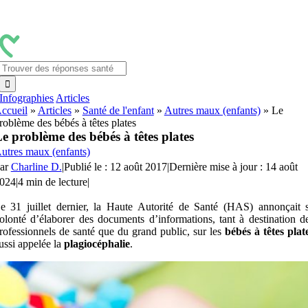
Passer
au
contenu
Rechercher:
Infographies
Articles
ccueil
»
Articles
»
Santé de l'enfant
»
Autres maux (enfants)
»
Le
roblème des bébés à têtes plates
e problème des bébés à têtes plates
utres maux (enfants)
ar
Charline D.
|
Publié le : 12 août 2017
|
Dernière mise à jour : 14 août
024
|
4 min de lecture
|
e 31 juillet dernier, la Haute Autorité de Santé (HAS) annonçait 
olonté d’élaborer des documents d’informations, tant à destination d
rofessionnels de santé que du grand public, sur les
bébés
à têtes plat
ussi appelée la
plagiocéphalie
.