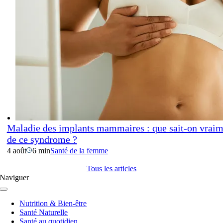
Maladie des implants mammaires : que sait-on vraim
de ce syndrome ?
4 août
6 min
Santé de la femme
Tous les articles
Naviguer
Navigation
à
Nutrition & Bien-être
bascule
Santé Naturelle
Santé au quotidien