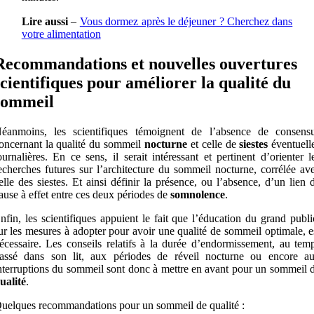
Lire aussi
–
Vous dormez après le déjeuner ? Cherchez dans
votre alimentation
Recommandations et nouvelles ouvertures
scientifiques pour améliorer la qualité du
sommeil
éanmoins, les scientifiques témoignent de l’absence de consens
oncernant la qualité du sommeil
nocturne
et celle de
siestes
éventuell
ournalières. En ce sens, il serait intéressant et pertinent d’orienter l
echerches futures sur l’architecture du sommeil nocturne, corrélée av
elle des siestes. Et ainsi définir la présence, ou l’absence, d’un lien 
ause à effet entre ces deux périodes de
somnolence
.
nfin, les scientifiques appuient le fait que l’éducation du grand publi
ur les mesures à adopter pour avoir une qualité de sommeil optimale, e
écessaire. Les conseils relatifs à la durée d’endormissement, au tem
assé dans son lit, aux périodes de réveil nocturne ou encore a
nterruptions du sommeil sont donc à mettre en avant pour un sommeil 
ualité
.
uelques recommandations pour un sommeil de qualité :