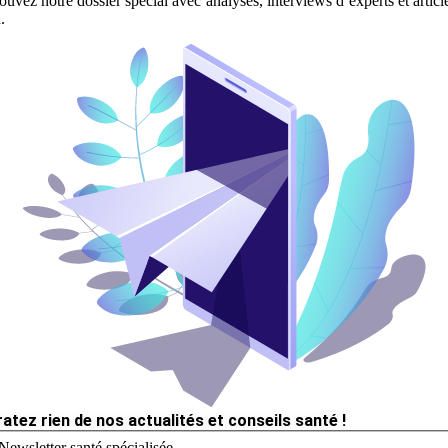
ouvez notre dossier spécial avec analyses, interviews d’experts et articl
.
ratez rien de nos actualités et conseils santé !
Newsletter santé spécialisée