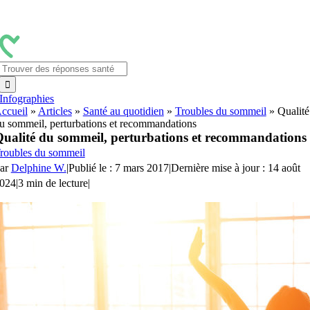
Passer
au
contenu
Rechercher:
Infographies
ccueil
»
Articles
»
Santé au quotidien
»
Troubles du sommeil
»
Qualité
u sommeil, perturbations et recommandations
ualité du sommeil, perturbations et recommandations
roubles du sommeil
ar
Delphine W.
|
Publié le : 7 mars 2017
|
Dernière mise à jour : 14 août
024
|
3 min de lecture
|