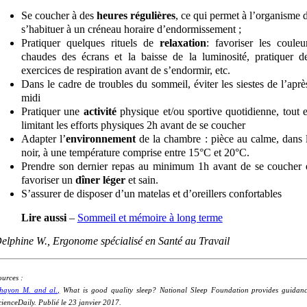
Se coucher à des
heures régulières
, ce qui permet à l’organisme 
s’habituer à un créneau horaire d’endormissement ;
Pratiquer quelques rituels de
relaxation
: favoriser les couleu
chaudes des écrans et la baisse de la luminosité, pratiquer d
exercices de respiration avant de s’endormir, etc.
Dans le cadre de troubles du sommeil, éviter les siestes de l’aprè
midi
Pratiquer une
activité
physique et/ou sportive quotidienne, tout 
limitant les efforts physiques 2h avant de se coucher
Adapter l’
environnement
de la chambre : pièce au calme, dans 
noir, à une température comprise entre 15°C et 20°C.
Prendre son dernier repas au minimum 1h avant de se coucher 
favoriser un
dîner léger
et sain.
S’assurer de disposer d’un matelas et d’oreillers confortables
Lire aussi
–
Sommeil et mémoire à long terme
elphine W., Ergonome spécialisé en Santé au Travail
ources :
hayon M. and al.,
What is good quality sleep? National Sleep Foundation provides guidanc
cienceDaily. Publié le 23 janvier 2017.