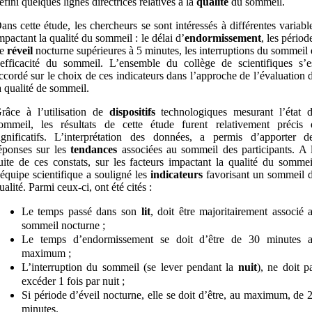
éfini quelques lignes directrices relatives à la
qualité
du sommeil.
ans cette étude, les chercheurs se sont intéressés à différentes variabl
mpactant la qualité du sommeil : le délai d’
endormissement
, les périod
de
réveil
nocturne supérieures à 5 minutes, les interruptions du sommeil 
’efficacité du sommeil. L’ensemble du collège de scientifiques s’e
ccordé sur le choix de ces indicateurs dans l’approche de l’évaluation 
a qualité de sommeil.
râce à l’utilisation de
dispositifs
technologiques mesurant l’état 
ommeil, les résultats de cette étude furent relativement précis 
ignificatifs. L’interprétation des données, a permis d’apporter d
éponses sur les
tendances
associées au sommeil des participants. A 
uite de ces constats, sur les facteurs impactant la qualité du sommei
’équipe scientifique a souligné les
indicateurs
favorisant un sommeil 
ualité. Parmi ceux-ci, ont été cités :
Le temps passé dans son
lit
, doit être majoritairement associé 
sommeil nocturne ;
Le temps d’endormissement se doit d’être de 30 minutes 
maximum ;
L’interruption du sommeil (se lever pendant la
nuit
), ne doit p
excéder 1 fois par nuit ;
Si période d’éveil nocturne, elle se doit d’être, au maximum, de 
minutes.