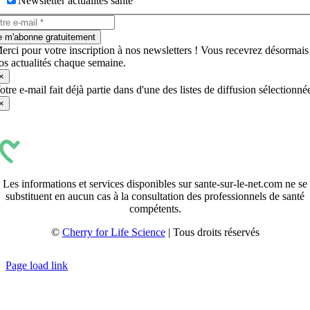
Newsletter actualités santé
e m'abonne gratuitement
erci pour votre inscription à nos newsletters ! Vous recevrez désormais
os actualités chaque semaine.
×
otre e-mail fait déjà partie dans d'une des listes de diffusion sélectionné
×
Les informations et services disponibles sur sante-sur-le-net.com ne se
substituent en aucun cas à la consultation des professionnels de santé
compétents.
©
Cherry for Life Science
| Tous droits réservés
Créé avec
par
zakaru.studio
Page load link