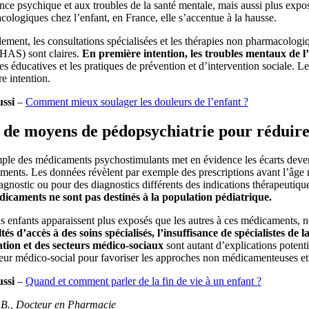
nce psychique et aux troubles de la santé mentale, mais aussi plus expo
ologiques chez l’enfant, en France, elle s’accentue à la hausse.
lement, les consultations spécialisées et les thérapies non pharmacologi
(HAS) sont claires.
En première intention, les troubles mentaux de l
es éducatives et les pratiques de prévention et d’intervention sociale. 
e intention.
ussi
–
Comment mieux soulager les douleurs de l’enfant ?
 de moyens de pédopsychiatrie pour réduire
ple des médicaments psychostimulants met en évidence les écarts deve
ents. Les données révèlent par exemple des prescriptions avant l’âge 
agnostic ou pour des diagnostics différents des indications thérapeuti
dicaments ne sont pas destinés à la population pédiatrique.
s enfants apparaissent plus exposés que les autres à ces médicaments, not
ltés d’accès à des soins spécialisés, l’insuffisance de spécialistes de
ation et des secteurs médico-sociaux
sont autant d’explications poten
eur médico-social pour favoriser les approches non médicamenteuses et 
ussi
–
Quand et comment parler de la fin de vie à un enfant ?
e B., Docteur en Pharmacie