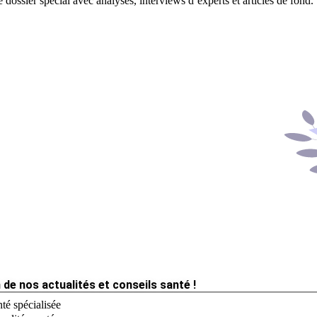
 dossier spécial avec analyses, interviews d’experts et articles de fond.
 de nos actualités et conseils santé !
té spécialisée