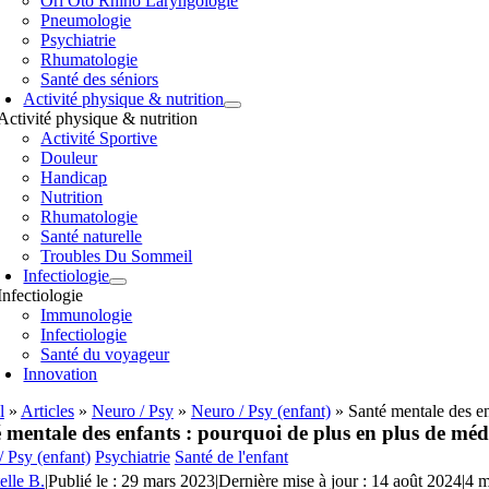
Orl Oto Rhino Laryngologie
Pneumologie
Psychiatrie
Rhumatologie
Santé des séniors
Activité physique & nutrition
Activité physique & nutrition
Activité Sportive
Douleur
Handicap
Nutrition
Rhumatologie
Santé naturelle
Troubles Du Sommeil
Infectiologie
Infectiologie
Immunologie
Infectiologie
Santé du voyageur
Innovation
l
»
Articles
»
Neuro / Psy
»
Neuro / Psy (enfant)
»
Santé mentale des e
 mentale des enfants : pourquoi de plus en plus de mé
 Psy (enfant)
Psychiatrie
Santé de l'enfant
elle B.
|
Publié le : 29 mars 2023
|
Dernière mise à jour : 14 août 2024
|
4 m