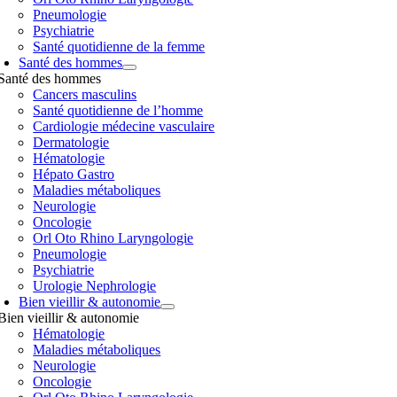
Pneumologie
Psychiatrie
Santé quotidienne de la femme
Santé des hommes
Santé des hommes
Cancers masculins
Santé quotidienne de l’homme
Cardiologie médecine vasculaire
Dermatologie
Hématologie
Hépato Gastro
Maladies métaboliques
Neurologie
Oncologie
Orl Oto Rhino Laryngologie
Pneumologie
Psychiatrie
Urologie Nephrologie
Bien vieillir & autonomie
Bien vieillir & autonomie
Hématologie
Maladies métaboliques
Neurologie
Oncologie