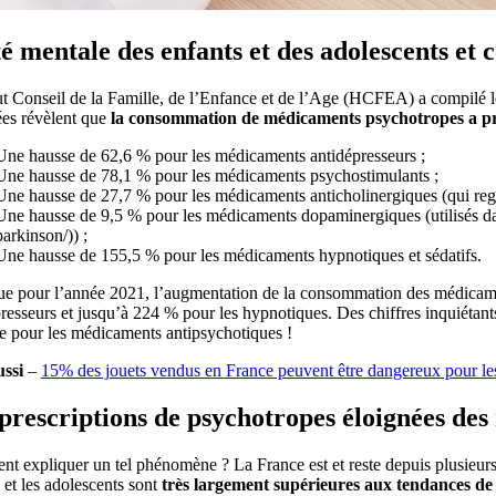
é mentale des enfants et des adolescents e
 Conseil de la Famille, de l’Enfance et de l’Age (HCFEA) a compilé les
ées révèlent que
la consommation de médicaments psychotropes a p
Une hausse de 62,6 % pour les médicaments antidépresseurs ;
Une hausse de 78,1 % pour les médicaments psychostimulants ;
Une hausse de 27,7 % pour les médicaments anticholinergiques (qui regro
Une hausse de 9,5 % pour les médicaments dopaminergiques (utilisés dan
parkinson/)) ;
Une hausse de 155,5 % pour les médicaments hypnotiques et sédatifs.
ue pour l’année 2021, l’augmentation de la consommation des médicament
resseurs et jusqu’à 224 % pour les hypnotiques. Des chiffres inquiétan
e pour les médicaments antipsychotiques !
ussi
–
15% des jouets vendus en France peuvent être dangereux pour le
prescriptions de psychotropes éloignées de
t expliquer un tel phénomène ? La France est et reste depuis plusieur
 et les adolescents sont
très largement supérieures aux tendances de 