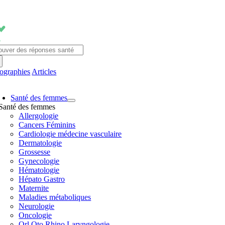
Passer
au
contenu
chercher:
fographies
Articles
avigation
Santé des femmes
ascule
Santé des femmes
Allergologie
Cancers Féminins
Cardiologie médecine vasculaire
Dermatologie
Grossesse
Gynecologie
Hématologie
Hépato Gastro
Maternite
Maladies métaboliques
Neurologie
Oncologie
Orl Oto Rhino Laryngologie