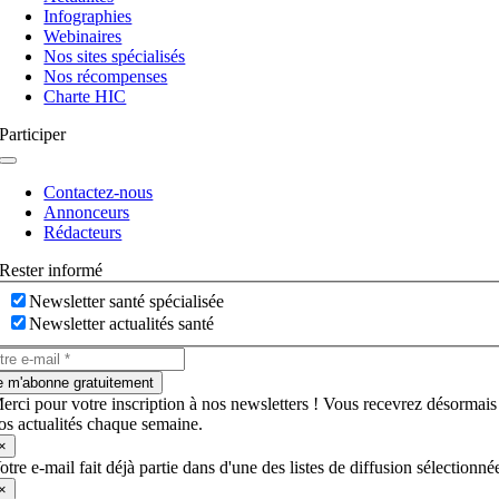
bascule
Infographies
Webinaires
Nos sites spécialisés
Nos récompenses
Charte HIC
Participer
Navigation
à
Contactez-nous
bascule
Annonceurs
Rédacteurs
Rester informé
Newsletter santé spécialisée
Newsletter actualités santé
e m'abonne gratuitement
erci pour votre inscription à nos newsletters ! Vous recevrez désormais
os actualités chaque semaine.
×
otre e-mail fait déjà partie dans d'une des listes de diffusion sélectionné
×