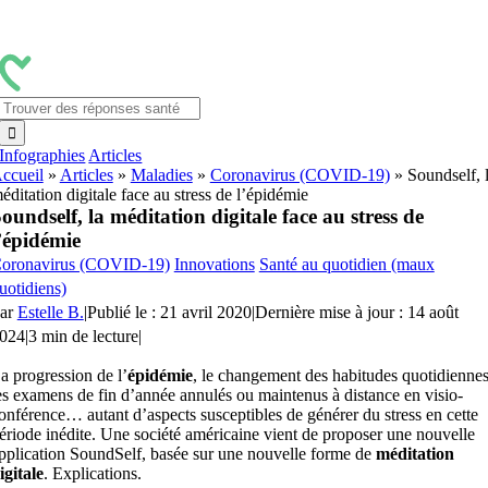
Passer
au
contenu
Rechercher:
Infographies
Articles
ccueil
»
Articles
»
Maladies
»
Coronavirus (COVID-19)
»
Soundself, 
éditation digitale face au stress de l’épidémie
oundself, la méditation digitale face au stress de
’épidémie
oronavirus (COVID-19)
Innovations
Santé au quotidien (maux
uotidiens)
ar
Estelle B.
|
Publié le : 21 avril 2020
|
Dernière mise à jour : 14 août
024
|
3 min de lecture
|
a progression de l’
épidémie
, le changement des habitudes quotidiennes
es examens de fin d’année annulés ou maintenus à distance en visio-
onférence… autant d’aspects susceptibles de générer du stress en cette
ériode inédite. Une société américaine vient de proposer une nouvelle
pplication SoundSelf, basée sur une nouvelle forme de
méditation
igitale
. Explications.