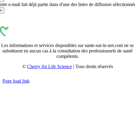
otre e-mail fait déjà partie dans d'une des listes de diffusion sélectionné
×
Les informations et services disponibles sur sante-sur-le-net.com ne se
substituent en aucun cas à la consultation des professionnels de santé
compétents.
©
Cherry for Life Science
| Tous droits réservés
Créé avec
par
zakaru.studio
Page load link