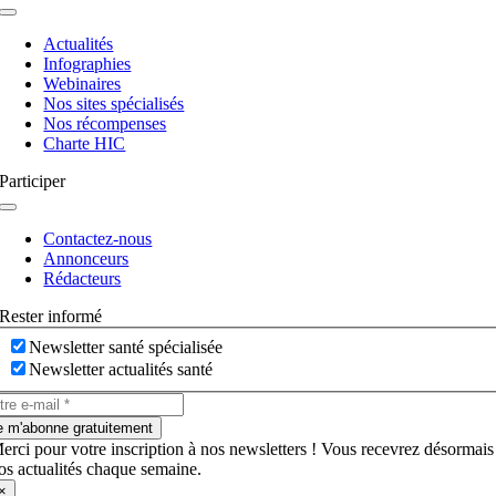
Navigation
à
Actualités
bascule
Infographies
Webinaires
Nos sites spécialisés
Nos récompenses
Charte HIC
Participer
Navigation
à
Contactez-nous
bascule
Annonceurs
Rédacteurs
Rester informé
Newsletter santé spécialisée
Newsletter actualités santé
e m'abonne gratuitement
erci pour votre inscription à nos newsletters ! Vous recevrez désormais
os actualités chaque semaine.
×