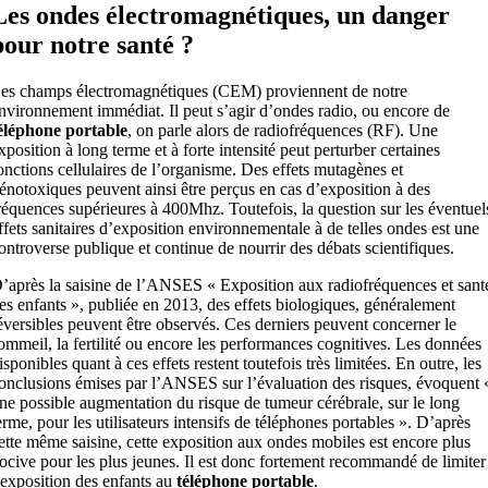
Les ondes électromagnétiques, un danger
pour notre santé ?
es champs électromagnétiques (CEM) proviennent de notre
nvironnement immédiat. Il peut s’agir d’ondes radio, ou encore de
éléphone portable
, on parle alors de radiofréquences (RF). Une
xposition à long terme et à forte intensité peut perturber certaines
onctions cellulaires de l’organisme. Des effets mutagènes et
énotoxiques peuvent ainsi être perçus en cas d’exposition à des
réquences supérieures à 400Mhz. Toutefois, la question sur les éventuel
ffets sanitaires d’exposition environnementale à de telles ondes est une
ontroverse publique et continue de nourrir des débats scientifiques.
’après la saisine de l’ANSES « Exposition aux radiofréquences et sant
es enfants », publiée en 2013, des effets biologiques, généralement
éversibles peuvent être observés. Ces derniers peuvent concerner le
ommeil, la fertilité ou encore les performances cognitives. Les données
isponibles quant à ces effets restent toutefois très limitées. En outre, les
onclusions émises par l’ANSES sur l’évaluation des risques, évoquent 
ne possible augmentation du risque de tumeur cérébrale, sur le long
erme, pour les utilisateurs intensifs de téléphones portables ». D’après
ette même saisine, cette exposition aux ondes mobiles est encore plus
ocive pour les plus jeunes. Il est donc fortement recommandé de limiter
’exposition des enfants au
téléphone portable
.