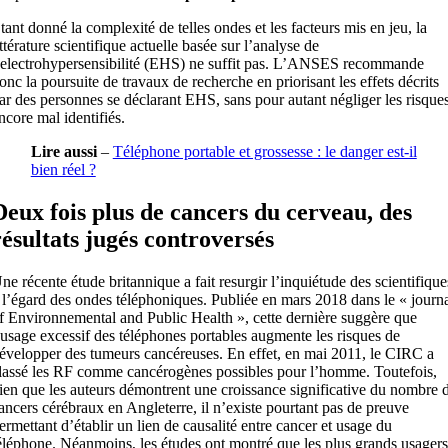
tant donné la complexité de telles ondes et les facteurs mis en jeu, la
ittérature scientifique actuelle basée sur l’analyse de
’electrohypersensibilité (EHS) ne suffit pas. L’ANSES recommande
onc la poursuite de travaux de recherche en priorisant les effets décrits
ar des personnes se déclarant EHS, sans pour autant négliger les risques
ncore mal identifiés.
Lire aussi
–
Téléphone portable et grossesse : le danger est-il
bien réel ?
Deux fois plus de cancers du cerveau, des
résultats jugés controversés
ne récente étude britannique a fait resurgir l’inquiétude des scientifique
 l’égard des ondes téléphoniques. Publiée en mars 2018 dans le « journ
f Environnemental and Public Health », cette dernière suggère que
’usage excessif des téléphones portables augmente les risques de
évelopper des tumeurs cancéreuses. En effet, en mai 2011, le CIRC a
lassé les RF comme cancérogènes possibles pour l’homme. Toutefois,
ien que les auteurs démontrent une croissance significative du nombre 
ancers cérébraux en Angleterre, il n’existe pourtant pas de preuve
ermettant d’établir un lien de causalité entre cancer et usage du
éléphone. Néanmoins, les études ont montré que les plus grands usagers