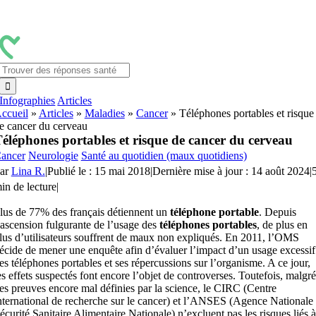
Passer
au
contenu
Rechercher:
Infographies
Articles
ccueil
»
Articles
»
Maladies
»
Cancer
»
Téléphones portables et risque
e cancer du cerveau
éléphones portables et risque de cancer du cerveau
ancer
Neurologie
Santé au quotidien (maux quotidiens)
ar
Lina R.
|
Publié le : 15 mai 2018
|
Dernière mise à jour : 14 août 2024
|
in de lecture
|
lus de 77% des français détiennent un
téléphone portable
. Depuis
’ascension fulgurante de l’usage des
téléphones portables
, de plus en
lus d’utilisateurs souffrent de maux non expliqués. En 2011, l’OMS
écide de mener une enquête afin d’évaluer l’impact d’un usage excessif
es téléphones portables et ses répercussions sur l’organisme. A ce jour,
es effets suspectés font encore l’objet de controverses. Toutefois, malgré
es preuves encore mal définies par la science, le CIRC (Centre
nternational de recherche sur le cancer) et l’ANSES (Agence Nationale
écurité Sanitaire Alimentaire Nationale) n’excluent pas les risques liés à