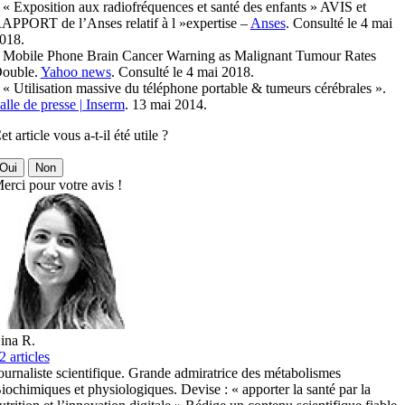
 « Exposition aux radiofréquences et santé des enfants » AVIS et
APPORT de l’Anses relatif à l »expertise –
Anses
. Consulté le 4 mai
018.
 Mobile Phone Brain Cancer Warning as Malignant Tumour Rates
ouble.
Yahoo news
. Consulté le 4 mai 2018.
 « Utilisation massive du téléphone portable & tumeurs cérébrales ».
alle de presse | Inserm
. 13 mai 2014.
et article vous a-t-il été utile ?
Oui
Non
erci pour votre avis !
ina R.
2 articles
ournaliste scientifique. Grande admiratrice des métabolismes
iochimiques et physiologiques. Devise : « apporter la santé par la