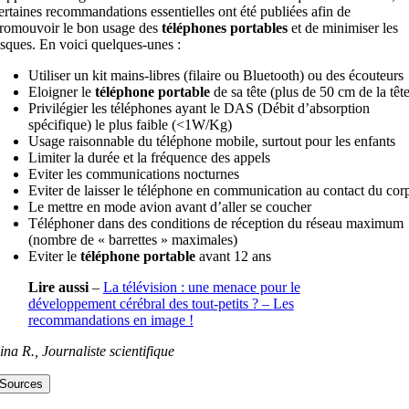
ertaines recommandations essentielles ont été publiées afin de
romouvoir le bon usage des
téléphones portables
et de minimiser les
isques. En voici quelques-unes :
Utiliser un kit mains-libres (filaire ou Bluetooth) ou des écouteurs
Eloigner le
téléphone portable
de sa tête (plus de 50 cm de la tête
Privilégier les téléphones ayant le DAS (Débit d’absorption
spécifique) le plus faible (<1W/Kg)
Usage raisonnable du téléphone mobile, surtout pour les enfants
Limiter la durée et la fréquence des appels
Eviter les communications nocturnes
Eviter de laisser le téléphone en communication au contact du cor
Le mettre en mode avion avant d’aller se coucher
Téléphoner dans des conditions de réception du réseau maximum
(nombre de « barrettes » maximales)
Eviter le
téléphone portable
avant 12 ans
Lire aussi
–
La télévision : une menace pour le
développement cérébral des tout-petits ? –
Les
recommandations en image !
ina R., Journaliste scientifique
Sources