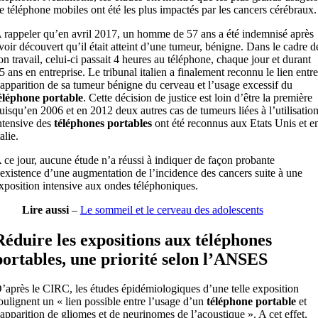
e téléphone mobiles ont été les plus impactés par les cancers cérébraux.
 rappeler qu’en avril 2017, un homme de 57 ans a été indemnisé après
voir découvert qu’il était atteint d’une tumeur, bénigne. Dans le cadre d
on travail, celui-ci passait 4 heures au téléphone, chaque jour et durant
5 ans en entreprise. Le tribunal italien a finalement reconnu le lien entre
’apparition de sa tumeur bénigne du cerveau et l’usage excessif du
éléphone portable
. Cette décision de justice est loin d’être la première
uisqu’en 2006 et en 2012 deux autres cas de tumeurs liées à l’utilisatio
ntensive des
téléphones portables
ont été reconnus aux Etats Unis et e
talie.
 ce jour, aucune étude n’a réussi à indiquer de façon probante
’existence d’une augmentation de l’incidence des cancers suite à une
xposition intensive aux ondes téléphoniques.
Lire aussi
–
Le sommeil et le cerveau des adolescents
Réduire les expositions aux téléphones
portables, une priorité selon l’ANSES
’après le CIRC, les études épidémiologiques d’une telle exposition
oulignent un « lien possible entre l’usage d’un
téléphone portable
et
’apparition de gliomes et de neurinomes de l’acoustique ». A cet effet,