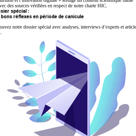
utrition et l’innovation digitale » Rédige un contenu scientifique fiable
vec des sources vérifiées en respect de notre charte HIC.
sier spécial :
 bons réflexes en période de canicule
ouvez notre dossier spécial avec analyses, interviews d’experts et articl
.