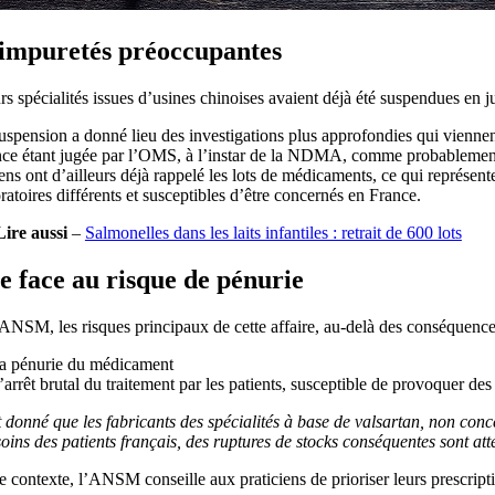
impuretés préoccupantes
rs spécialités issues d’usines chinoises avaient déjà été suspendues en
uspension a donné lieu des investigations plus approfondies qui vienne
nce étant jugée par l’OMS, à l’instar de la NDMA, comme probablement
ns ont d’ailleurs déjà rappelé les lots de médicaments, ce qui représe
ratoires différents et susceptibles d’être concernés en France.
Lire aussi
–
Salmonelles dans les laits infantiles : retrait de 600 lots
e face au risque de pénurie
ANSM, les risques principaux de cette affaire, au-delà des conséquences
la pénurie du médicament
l’arrêt brutal du traitement par les patients, susceptible de provoquer d
 donné que les fabricants des spécialités à base de valsartan, non co
oins des patients français, des ruptures de stocks conséquentes sont at
 contexte, l’ANSM conseille aux praticiens de prioriser leurs prescriptio