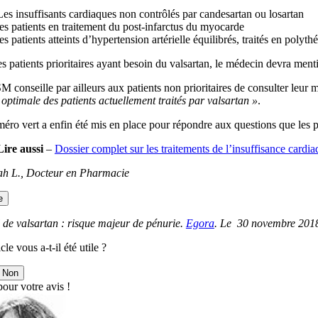
Les insuffisants cardiaques non contrôlés par candesartan ou losartan
les patients en traitement du post-infarctus du myocarde
les patients atteints d’hypertension artérielle équilibrés, traités en poly
s patients prioritaires ayant besoin du valsartan, le médecin devra ment
conseille par ailleurs aux patients non prioritaires de consulter leur 
optimale des patients actuellement traités par valsartan »
.
ro vert a enfin été mis en place pour répondre aux questions que les pa
Lire aussi
–
Dossier complet sur les traitements de l’insuffisance cardi
h L., Docteur en Pharmacie
e
 de valsartan : risque majeur de pénurie.
Egora
. Le 30 novembre 201
cle vous a-t-il été utile ?
Non
our votre avis !