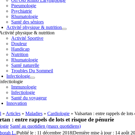
Orl Oto Rhino Laryngologie
Pneumologie
Psychiatrie
Rhumatologie
Santé des séniors
Activité physique & nutrition
Activité physique & nutrition
Activité Sportive
Douleur
Handicap
Nutrition
Rhumatologie
Santé naturelle
Troubles Du Sommeil
Infectiologie
Infectiologie
Immunologie
Infectiologie
Santé du voyageur
Innovation
l
»
Articles
»
Maladies
»
Cardiologie
»
Valsartan : entre rappels de lots
rtan : entre rappels de lots et risque de pénurie
logie
Santé au quotidien (maux quotidiens)
borah L.
|
Publié le : 11 décembre 2018
|
Dernière mise à jour : 14 août 2