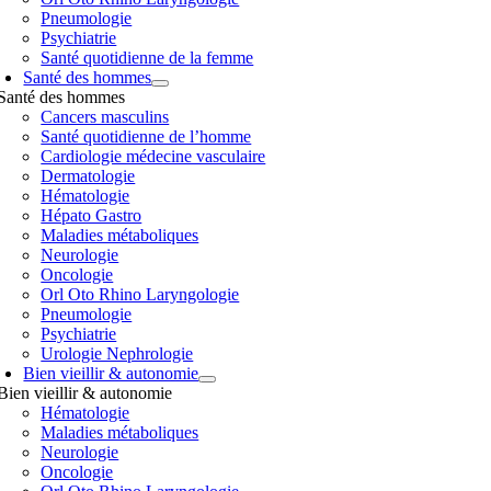
Pneumologie
Psychiatrie
Santé quotidienne de la femme
Santé des hommes
Santé des hommes
Cancers masculins
Santé quotidienne de l’homme
Cardiologie médecine vasculaire
Dermatologie
Hématologie
Hépato Gastro
Maladies métaboliques
Neurologie
Oncologie
Orl Oto Rhino Laryngologie
Pneumologie
Psychiatrie
Urologie Nephrologie
Bien vieillir & autonomie
Bien vieillir & autonomie
Hématologie
Maladies métaboliques
Neurologie
Oncologie