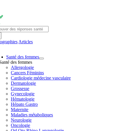
Passer
au
contenu
chercher:
fographies
Articles
avigation
Santé des femmes
ascule
Santé des femmes
Allergologie
Cancers Féminins
Cardiologie médecine vasculaire
Dermatologie
Grossesse
Gynecologie
Hématologie
Hépato Gastro
Maternite
Maladies métaboliques
Neurologie
Oncologie
Orl Oto Rhino Laryngologie