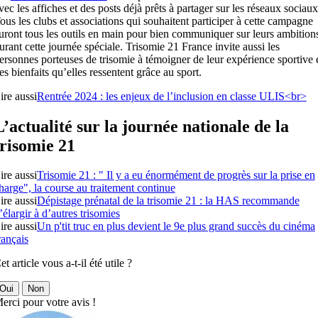
vec les affiches et des posts déjà prêts à partager sur les réseaux sociaux
ous les clubs et associations qui souhaitent participer à cette campagne
uront tous les outils en main pour bien communiquer sur leurs ambition
urant cette journée spéciale. Trisomie 21 France invite aussi les
ersonnes porteuses de trisomie à témoigner de leur expérience sportive 
es bienfaits qu’elles ressentent grâce au sport.
ire aussi
Rentrée 2024 : les enjeux de l’inclusion en classe ULIS<br>
L’actualité sur la journée nationale de la
trisomie 21
ire aussi
Trisomie 21 : " Il y a eu énormément de progrès sur la prise en
harge", la course au traitement continue
ire aussi
Dépistage prénatal de la trisomie 21 : la HAS recommande
’élargir à d’autres trisomies
ire aussi
Un p'tit truc en plus devient le 9e plus grand succès du cinéma
rançais
et article vous a-t-il été utile ?
Oui
Non
erci pour votre avis !