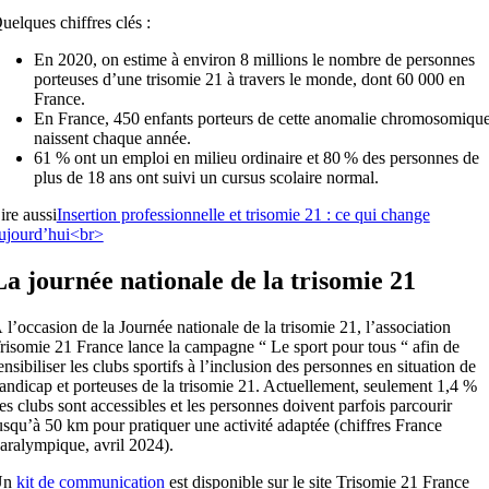
uelques chiffres clés :
En 2020, on estime à environ 8 millions le nombre de personnes
porteuses d’une trisomie 21 à travers le monde, dont 60 000 en
France.
En France, 450 enfants porteurs de cette anomalie chromosomiqu
naissent chaque année.
61 % ont un emploi en milieu ordinaire et 80 % des personnes de
plus de 18 ans ont suivi un cursus scolaire normal.
ire aussi
Insertion professionnelle et trisomie 21 : ce qui change
ujourd’hui<br>
La journée nationale de la trisomie 21
 l’occasion de la Journée nationale de la trisomie 21, l’association
risomie 21 France lance la campagne “ Le sport pour tous “ afin de
ensibiliser les clubs sportifs à l’inclusion des personnes en situation de
andicap et porteuses de la trisomie 21. Actuellement, seulement 1,4 %
es clubs sont accessibles et les personnes doivent parfois parcourir
usqu’à 50 km pour pratiquer une activité adaptée (chiffres France
aralympique, avril 2024).
Un
kit de communication
est disponible sur le site Trisomie 21 France