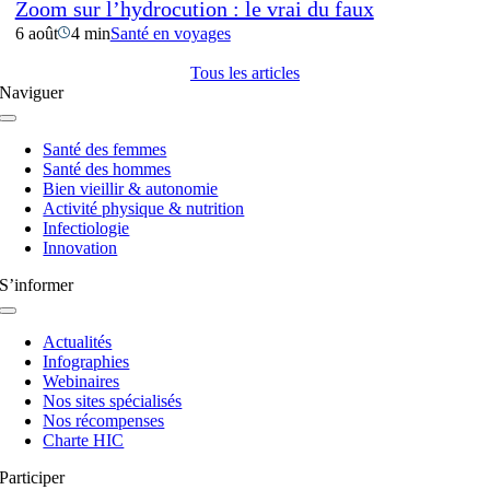
Zoom sur l’hydrocution : le vrai du faux
6 août
4 min
Santé en voyages
Tous les articles
Naviguer
Navigation
à
Santé des femmes
bascule
Santé des hommes
Bien vieillir & autonomie
Activité physique & nutrition
Infectiologie
Innovation
S’informer
Navigation
à
Actualités
bascule
Infographies
Webinaires
Nos sites spécialisés
Nos récompenses
Charte HIC
Participer