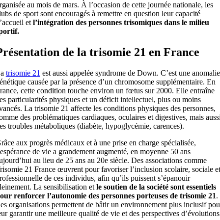
rganisée au mois de mars. À l’occasion de cette journée nationale, les
lubs de sport sont encouragés à remettre en question leur capacité
’accueil et
l’intégration des personnes trisomiques dans le milieu
portif.
Présentation de la trisomie 21 en France
La
trisomie 21
est aussi appelée syndrome de Down. C’est une anomalie
énétique causée par la présence d’un chromosome supplémentaire. En
rance, cette condition touche environ un fœtus sur 2000. Elle entraîne
es particularités physiques et un déficit intellectuel, plus ou moins
vancés. La trisomie 21 affecte les conditions physiques des personnes,
omme des problématiques cardiaques, oculaires et digestives, mais auss
es troubles métaboliques (diabète, hypoglycémie, carences).
râce aux progrès médicaux et à une prise en charge spécialisée,
’espérance de vie a grandement augmenté, en moyenne 50 ans
ujourd’hui au lieu de 25 ans au 20e siècle. Des associations comme
risomie 21 France œuvrent pour favoriser l’inclusion scolaire, sociale e
rofessionnelle de ces individus, afin qu’ils puissent s’épanouir
leinement. La sensibilisation et
le soutien de la société sont essentiels
our renforcer l’autonomie des personnes porteuses de trisomie 21
.
es organisations permettent de bâtir un environnement plus inclusif pou
eur garantir une meilleure qualité de vie et des perspectives d’évolutions