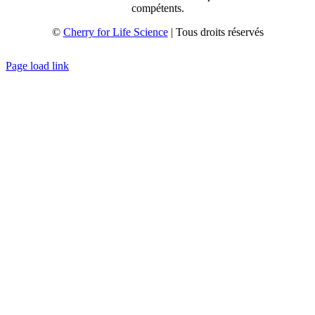
compétents.
©
Cherry for Life Science
| Tous droits réservés
Créé avec
par
zakaru.studio
Page load link