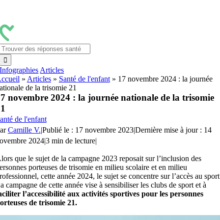
Passer
au
contenu
Rechercher:
Infographies
Articles
ccueil
»
Articles
»
Santé de l'enfant
»
17 novembre 2024 : la journée
ationale de la trisomie 21
7 novembre 2024 : la journée nationale de la trisomie
21
anté de l'enfant
ar
Camille V.
|
Publié le : 17 novembre 2023
|
Dernière mise à jour : 14
ovembre 2024
|
3 min de lecture
|
lors que le sujet de la campagne 2023 reposait sur l’inclusion des
ersonnes porteuses de trisomie en milieu scolaire et en milieu
rofessionnel, cette année 2024, le sujet se concentre sur l’accès au sport
a campagne de cette année vise à sensibiliser les clubs de sport et à
aciliter l’accessibilité aux activités sportives pour les personnes
orteuses de trisomie 21.