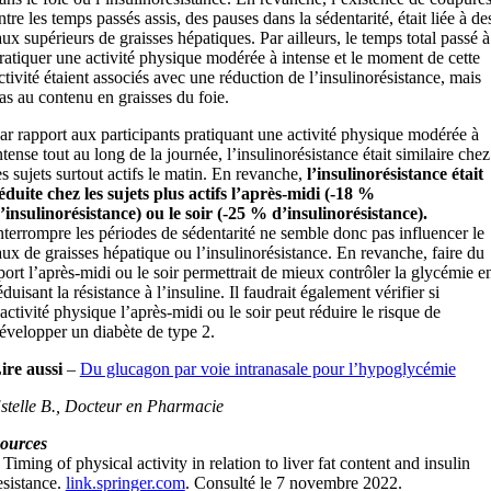
ntre les temps passés assis, des pauses dans la sédentarité, était liée à de
aux supérieurs de graisses hépatiques. Par ailleurs, le temps total passé à
ratiquer une activité physique modérée à intense et le moment de cette
ctivité étaient associés avec une réduction de l’insulinorésistance, mais
as au contenu en graisses du foie.
ar rapport aux participants pratiquant une activité physique modérée à
ntense tout au long de la journée, l’insulinorésistance était similaire chez
es sujets surtout actifs le matin. En revanche,
l’insulinorésistance était
éduite chez les sujets plus actifs l’après-midi (-18 %
’insulinorésistance) ou le soir (-25 % d’insulinorésistance).
nterrompre les périodes de sédentarité ne semble donc pas influencer le
aux de graisses hépatique ou l’insulinorésistance. En revanche, faire du
port l’après-midi ou le soir permettrait de mieux contrôler la glycémie e
éduisant la résistance à l’insuline. Il faudrait également vérifier si
’activité physique l’après-midi ou le soir peut réduire le risque de
évelopper un diabète de type 2.
ire aussi
–
Du glucagon par voie intranasale pour l’hypoglycémie
stelle B., Docteur en Pharmacie
ources
 Timing of physical activity in relation to liver fat content and insulin
esistance.
link.springer.com
. Consulté le 7 novembre 2022.