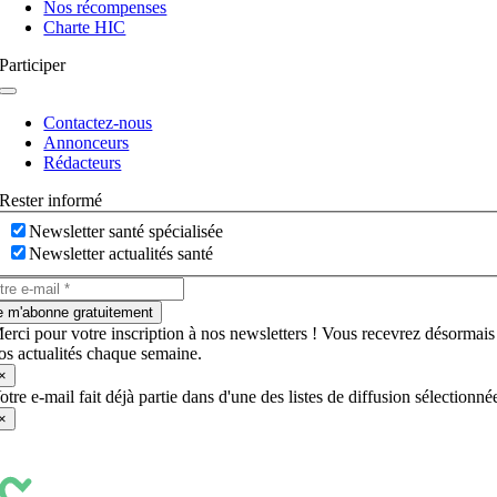
Nos récompenses
Charte HIC
Participer
Navigation
à
Contactez-nous
bascule
Annonceurs
Rédacteurs
Rester informé
Newsletter santé spécialisée
Newsletter actualités santé
e m'abonne gratuitement
erci pour votre inscription à nos newsletters ! Vous recevrez désormais
os actualités chaque semaine.
×
otre e-mail fait déjà partie dans d'une des listes de diffusion sélectionné
×