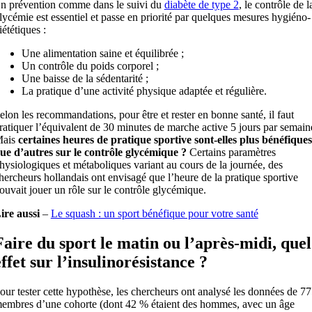
n prévention comme dans le suivi du
diabète de type 2
, le contrôle de l
lycémie est essentiel et passe en priorité par quelques mesures hygiéno-
iététiques :
Une alimentation saine et équilibrée ;
Un contrôle du poids corporel ;
Une baisse de la sédentarité ;
La pratique d’une activité physique adaptée et régulière.
elon les recommandations, pour être et rester en bonne santé, il faut
ratiquer l’équivalent de 30 minutes de marche active 5 jours par semain
ais
certaines heures de pratique sportive sont-elles plus bénéfiques
ue d’autres sur le contrôle glycémique ?
Certains paramètres
hysiologiques et métaboliques variant au cours de la journée, des
hercheurs hollandais ont envisagé que l’heure de la pratique sportive
ouvait jouer un rôle sur le contrôle glycémique.
ire aussi
–
Le squash : un sport bénéfique pour votre santé
Faire du sport le matin ou l’après-midi, quel
effet sur l’insulinorésistance ?
our tester cette hypothèse, les chercheurs ont analysé les données de 7
embres d’une cohorte (dont 42 % étaient des hommes, avec un âge