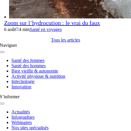
Zoom sur l’hydrocution : le vrai du faux
6 août
4 min
Santé en voyages
Tous les articles
Naviguer
Navigation
à
Santé des femmes
bascule
Santé des hommes
Bien vieillir & autonomie
Activité physique & nutrition
Infectiologie
Innovation
S’informer
Navigation
à
Actualités
bascule
Infographies
Webinaires
Nos sites spécialisés