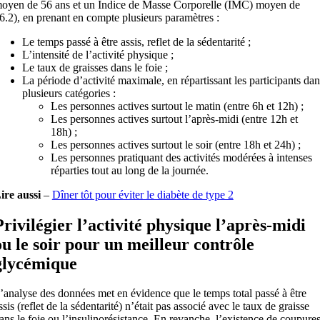
oyen de 56 ans et un Indice de Masse Corporelle (IMC) moyen de
6.2), en prenant en compte plusieurs paramètres :
Le temps passé à être assis, reflet de la sédentarité ;
L’intensité de l’activité physique ;
Le taux de graisses dans le foie ;
La période d’activité maximale, en répartissant les participants dan
plusieurs catégories :
Les personnes actives surtout le matin (entre 6h et 12h) ;
Les personnes actives surtout l’après-midi (entre 12h et
18h) ;
Les personnes actives surtout le soir (entre 18h et 24h) ;
Les personnes pratiquant des activités modérées à intenses
réparties tout au long de la journée.
ire aussi
–
Dîner tôt pour éviter le diabète de type 2
Privilégier l’activité physique l’après-midi
ou le soir pour un meilleur contrôle
glycémique
’analyse des données met en évidence que le temps total passé à être
ssis (reflet de la sédentarité) n’était pas associé avec le taux de graisse
ans le foie ou l’insulinorésistance. En revanche, l’existence de coupure