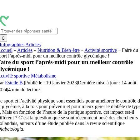
Passer
au
contenu
Rechercher:
Infographies
Articles
ccueil
»
Articles
»
Nutrition & Bien-être
»
Activité sportive
»
Faire du
port l’après-midi pour un meilleur contrôle glycémique !
aire du sport l’après-midi pour un meilleur contrôle
lycémique !
ctivité sportive
Métabolisme
ar
Estelle B.
|
Publié le : 19 janvier 2023
|
Dernière mise à jour : 14 août
024
|
4 min de lecture
|
e sport et l’activité physique sont essentiels pour améliorer le contrôle 
a glycémie, à la fois pour prévenir et pour mieux gérer le diabète de typ
. Mais en fonction de l’heure de la pratique sportive, cet impact est-il
ifférent ? C’est la question que se sont récemment posé des chercheurs
ollandais, auteurs d’une étude publiée dans la revue scientifique
iabetologia
.