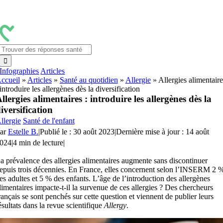
Passer
au
contenu
Rechercher:
Infographies
Articles
ccueil
»
Articles
»
Santé au quotidien
»
Allergie
»
Allergies alimentaire
 introduire les allergènes dès la diversification
llergies alimentaires : introduire les allergènes dès la
iversification
llergie
Santé de l'enfant
ar
Estelle B.
|
Publié le : 30 août 2023
|
Dernière mise à jour : 14 août
024
|
4 min de lecture
|
a prévalence des allergies alimentaires augmente sans discontinuer
epuis trois décennies. En France, elles concernent selon l’INSERM 2 
es adultes et 5 % des enfants. L’âge de l’introduction des allergènes
limentaires impacte-t-il la survenue de ces allergies ? Des chercheurs
rançais se sont penchés sur cette question et viennent de publier leurs
ésultats dans la revue scientifique
Allergy
.