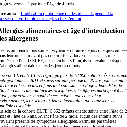
rogressivement à partir de l’âge de 4 mois.
ire aussi
–
L’utilisation quotidienne de désinfectants pendant la
rossesse favoriserait les allergies chez l’enfant
Allergies alimentaires et âge d’introduction
des allergènes
es recommandations sont en vigueur en France depuis quelques années
ais leur impact n’avait pas encore été évalué. En se basant sur les
onnées de l’étude ELFE, des chercheurs français ont évalué le risque
’allergies alimentaires chez les jeunes enfants.
 savoir !
L’étude ELFE regroupe plus de 18 000 enfants nés en France
étropolitaine en 2011 et suivis sur une période de 20 ans pour connaît
’histoire et le suivi des enfants de la naissance à l’âge adulte. Plus de
50 chercheurs de nombreuses disciplines scientifiques participent à cett
tude pour évaluer la santé de ces enfants, mais aussi leur
nvironnement, leur scolarité, leur alimentation, ainsi que leur vie
amiliale et sociale.
u sein de la cohorte ELFE, 6 662 enfants ont été suivis entre l’âge de 2
ois et l’âge de 5 ans. Avant l’âge de 2 mois, aucun des enfants suivis
’avaient présenté de symptômes allergiques. Parmi les paramètres
tudiés, figurait l’alimentation de l’enfant, avec des informations