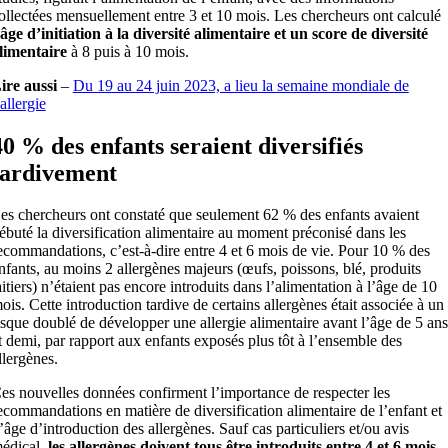
ollectées mensuellement entre 3 et 10 mois. Les chercheurs ont calculé
’âge d’initiation à la diversité alimentaire et un score de diversité
limentaire
à 8 puis à 10 mois.
ire aussi
–
Du 19 au 24 juin 2023, a lieu la semaine mondiale de
’allergie
40 % des enfants seraient diversifiés
tardivement
es chercheurs ont constaté que seulement 62 % des enfants avaient
ébuté la diversification alimentaire au moment préconisé dans les
ecommandations, c’est-à-dire entre 4 et 6 mois de vie. Pour 10 % des
nfants, au moins 2 allergènes majeurs (œufs, poissons, blé, produits
aitiers) n’étaient pas encore introduits dans l’alimentation à l’âge de 10
ois. Cette introduction tardive de certains allergènes était associée à un
isque doublé de développer une allergie alimentaire avant l’âge de 5 ans
t demi, par rapport aux enfants exposés plus tôt à l’ensemble des
llergènes.
es nouvelles données confirment l’importance de respecter les
ecommandations en matière de diversification alimentaire de l’enfant et
’âge d’introduction des allergènes. Sauf cas particuliers et/ou avis
édical,
les allergènes doivent tous être introduits entre 4 et 6 mois,