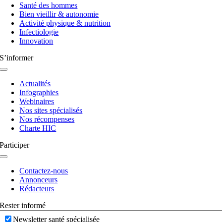
bascule
Santé des hommes
Bien vieillir & autonomie
Activité physique & nutrition
Infectiologie
Innovation
S’informer
Navigation
à
Actualités
bascule
Infographies
Webinaires
Nos sites spécialisés
Nos récompenses
Charte HIC
Participer
Navigation
à
Contactez-nous
bascule
Annonceurs
Rédacteurs
Rester informé
Newsletter santé spécialisée