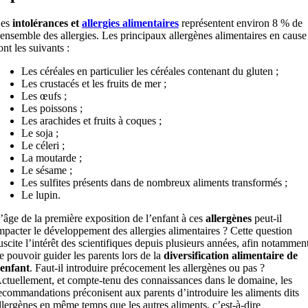
es
intolérances et
allergies alimentaires
représentent environ 8 % de
’ensemble des allergies. Les principaux allergènes alimentaires en cause
ont les suivants :
Les céréales en particulier les céréales contenant du gluten ;
Les crustacés et les fruits de mer ;
Les œufs ;
Les poissons ;
Les arachides et fruits à coques ;
Le soja ;
Le céleri ;
La moutarde ;
Le sésame ;
Les sulfites présents dans de nombreux aliments transformés ;
Le lupin.
’âge de la première exposition de l’enfant à ces
allergènes
peut-il
mpacter le développement des allergies alimentaires ? Cette question
uscite l’intérêt des scientifiques depuis plusieurs années, afin notammen
e pouvoir guider les parents lors de la
diversification alimentaire de
’enfant
. Faut-il introduire précocement les allergènes ou pas ?
ctuellement, et compte-tenu des connaissances dans le domaine, les
ecommandations préconisent aux parents d’introduire les aliments dits
llergènes en même temps que les autres aliments, c’est-à-dire