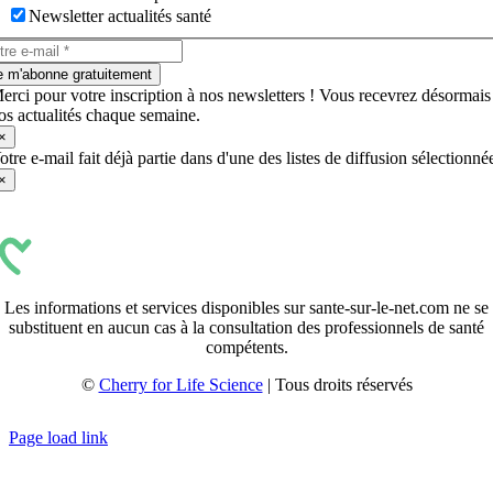
Newsletter actualités santé
e m'abonne gratuitement
erci pour votre inscription à nos newsletters ! Vous recevrez désormais
os actualités chaque semaine.
×
otre e-mail fait déjà partie dans d'une des listes de diffusion sélectionné
×
Les informations et services disponibles sur sante-sur-le-net.com ne se
substituent en aucun cas à la consultation des professionnels de santé
compétents.
©
Cherry for Life Science
| Tous droits réservés
Créé avec
par
zakaru.studio
Page load link