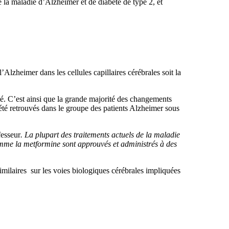
de la maladie d’Alzheimer et de diabète de type 2, et
Alzheimer dans les cellules capillaires cérébrales soit la
ié. C’est ainsi que la grande majorité des changements
été retrouvés dans le groupe des patients Alzheimer sous
fesseur
. La plupart des traitements actuels de la maladie
 comme la metformine sont approuvés et administrés à des
similaires sur les voies biologiques cérébrales impliquées