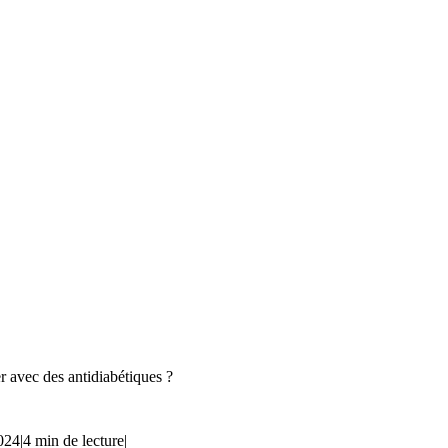
r avec des antidiabétiques ?
2024
|
4 min de lecture
|