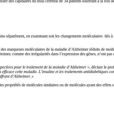
oler des capillaires du tissu cérébral de 34 patients souffrant à la fois 
uins séparément, en examinant soit les changements moléculaires liés à l’
t des marqueurs moléculaires de la maladie d’Alzheimer réduits de moit
eimer, comme des irrégularités dans l’expression des gènes, n’ont pas 
rspectives pour le traitement de la maladie d’Alzheimer
», déclare le pro
on efficace cette maladie. L’insuline et les traitements antidiabétiques
uffrant d’Alzheimer. »
 les propriétés de molécules similaires ou de molécules ayant des effets 