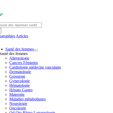
Passer
au
contenu
chercher:
fographies
Articles
avigation
Santé des femmes
ascule
Santé des femmes
Allergologie
Cancers Féminins
Cardiologie médecine vasculaire
Dermatologie
Grossesse
Gynecologie
Hématologie
Hépato Gastro
Maternite
Maladies métaboliques
Neurologie
Oncologie
Orl Oto Rhino Laryngologie