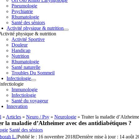
Orl Oto Rhino Laryngologie
Pneumologie
Psychiatrie
Rhumatologie
Santé des séniors
Activité physique & nutrition
Activité physique & nutrition
Activité Sportive
Douleur
Handicap
Nutrition
Rhumatologie
Santé naturelle
Troubles Du Sommeil
Infectiologie
Infectiologie
Immunologie
Infectiologie
Santé du voyageur
Innovation
l
»
Articles
»
Neuro / Psy
»
Neurologie
»
Traiter la maladie d’Alzheime
er la maladie d’Alzheimer avec des antidiabétiques ?
ogie
Santé des séniors
borah L.
|
Publié le : 16 novembre 2018
|
Dernière mise à jour : 14 août 