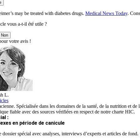
e
eimer’s may be treated with diabetes drugs.
Medical News Today
. Cons
cle vous a-t-il été utile ?
Non
our votre avis !
h L.
icles
ienne. Spécialisée dans les domaines de la santé, de la nutrition et de la
fique fiable avec des sources vérifiées en respect de notre charte HIC.
al :
lexes en période de canicule
 dossier spécial avec analyses, interviews d’experts et articles de fond.