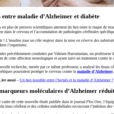
 entre maladie d’Alzheimer et diabète
 en plus de preuves scientifiques attestent du lien entre le risque de tr
ine dans le cerveau et l’accumulation de pathologies cérébrales spécifiq
r !
L’insuline joue un rôle majeur dans la mise en réserve des substrats 
dans l’organisme.
udes précédemment conduites par Vahram Haroutunian, un professeur de 
nt de cette affection neurologique et ayant suivi un traitement contre l
velle recherche, menée par ce même professeur, a analysé les tissus cér
bétiques pourraient protéger le cerveau contre la
maladie d’Alzheimer
.
Lire aussi
–
Un lien possible entre l’herpès et la maladie d’Alzheimer ?
marqueurs moléculaires d’Alzheimer réduit
 cadre de cette nouvelle étude publiée dans le journal
Plos One
, l’équi
du tissu cérébral et des cellules endothéliales recouvrant l’intérieur des