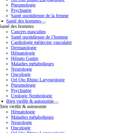
Pneumologie
Psychiatrie
Santé quotidienne de la femme
Santé des hommes
Santé des hommes
Cancers masculins
Santé quotidienne de l’homme
Cardiologie médecine vasculaire
Dermatologie
Hématologie
Hépato Gastro
Maladies métaboliques
Neurologie
Oncologie
Orl Oto Rhino Laryngologie
Pneumologie
Psychiatrie
Urologie Nephrologie
Bien vieillir & autonomie
Bien vieillir & autonomie
Hématologie
Maladies métaboliques
Neurologie
Oncologie