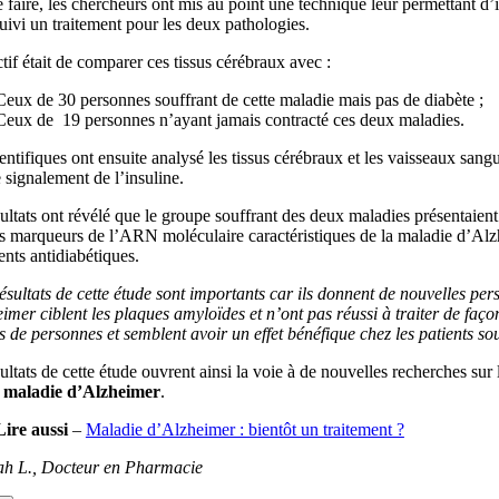
 faire, les chercheurs ont mis au point une technique leur permettant d’is
uivi un traitement pour les deux pathologies.
tif était de comparer ces tissus cérébraux avec :
Ceux de 30 personnes souffrant de cette maladie mais pas de diabète ;
Ceux de 19 personnes n’ayant jamais contracté ces deux maladies.
entifiques ont ensuite analysé les tissus cérébraux et les vaisseaux sang
 signalement de l’insuline.
ultats ont révélé que le groupe souffrant des deux maladies présentaien
s marqueurs de l’ARN moléculaire caractéristiques de la maladie d’Alzh
ents antidiabétiques.
ésultats de cette étude sont importants car ils donnent de nouvelles pe
imer ciblent les plaques amyloïdes et n’ont pas réussi à traiter de faç
s de personnes et semblent avoir un effet bénéfique chez les patients so
ultats de cette étude ouvrent ainsi la voie à de nouvelles recherches sur
a
maladie d’Alzheimer
.
Lire aussi
–
Maladie d’Alzheimer : bientôt un traitement ?
h L., Docteur en Pharmacie