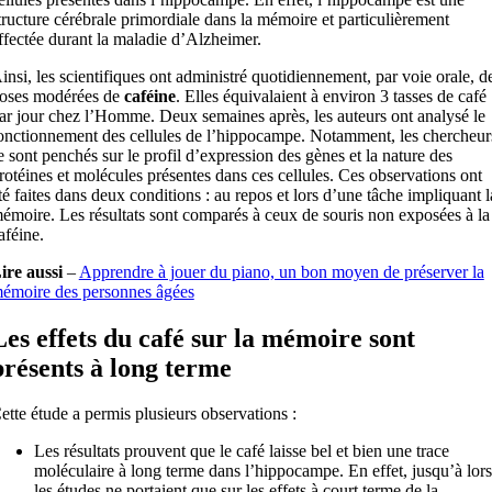
tructure cérébrale primordiale dans la mémoire et particulièrement
ffectée durant la maladie d’Alzheimer.
insi, les scientifiques ont administré quotidiennement, par voie orale, d
oses modérées de
caféine
. Elles équivalaient à environ 3 tasses de café
ar jour chez l’Homme. Deux semaines après, les auteurs ont analysé le
onctionnement des cellules de l’hippocampe. Notamment, les chercheur
e sont penchés sur le profil d’expression des gènes et la nature des
rotéines et molécules présentes dans ces cellules. Ces observations ont
té faites dans deux conditions : au repos et lors d’une tâche impliquant l
émoire. Les résultats sont comparés à ceux de souris non exposées à la
aféine.
ire aussi
–
Apprendre à jouer du piano, un bon moyen de préserver la
émoire des personnes âgées
Les effets du café sur la mémoire sont
présents à long terme
ette étude a permis plusieurs observations :
Les résultats prouvent que le café laisse bel et bien une trace
moléculaire à long terme dans l’hippocampe. En effet, jusqu’à lors
les études ne portaient que sur les effets à court terme de la