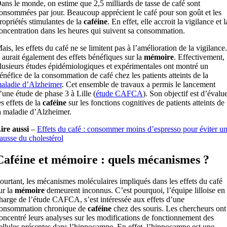
ans le monde, on estime que 2,5 milliards de tasse de café sont
onsommées par jour. Beaucoup apprécient le café pour son goût et les
ropriétés stimulantes de la
caféine
. En effet, elle accroit la vigilance et l
oncentration dans les heures qui suivent sa consommation.
ais, les effets du café ne se limitent pas à l’amélioration de la vigilance.
l aurait également des effets bénéfiques sur la
mémoire
. Effectivement,
lusieurs études épidémiologiques et expérimentales ont montré un
énéfice de la consommation de café chez les patients atteints de la
aladie d’Alzheimer
. Cet ensemble de travaux a permis le lancement
’une étude de phase 3 à Lille (
étude CAFCA
). Son objectif est d’évalu
es effets de la
caféine
sur les fonctions cognitives de patients atteints de
a maladie d’Alzheimer.
ire aussi
–
Effets du café : consommer moins d’espresso pour éviter u
ausse du cholestérol
Caféine et mémoire : quels mécanismes ?
ourtant, les mécanismes moléculaires impliqués dans les effets du café
ur la
mémoire
demeurent inconnus. C’est pourquoi, l’équipe lilloise en
harge de l’étude CAFCA, s’est intéressée aux effets d’une
onsommation chronique de
caféine
chez des souris. Les chercheurs ont
oncentré leurs analyses sur les modifications de fonctionnement des
ellules présentes dans l’hippocampe. En effet, l’hippocampe est une