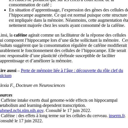
consommation de café ;
En situation d’apprentissage, l’expression des gènes des cellules d
l’hippocampe augmente. Ce qui est normal puisque cette structure
est impliquée dans la mémoire. Néanmoins, cette augmentation éta
nettement majorée chez les souris ayant consommé de la caféine.
insi, la
caféine
agirait comme un facilitateur de la réponse des cellules
ui composent l’hippocampe lors d’une tâche sollicitant la mémoire. Ce
ésultats suggèrent que la consommation régulière de caféine modifierait
urablement le fonctionnement des cellules de l’hippocampe. Elle serait
onc responsable d’une plasticité cérébrale susceptible de faciliter
’apprentissage et d’améliorer la mémoire.
ire aussi
–
Perte de mémoire liée à l’âge : découverte du rôle clef du
alcium
lexia F., Docteure en Neurosciences
ources
 Caffeine intake exerts dual genome-wide effects on hippocampal
etabolism and learning-dependent transcription.
ubmed.ncbi.nlm.nih.gov
. Consulté le 17 juin 2022.
 Caféine : des effets à long terme sur les cellules du cerveau.
inserm.fr
.
onsulté le 17 juin 2022.