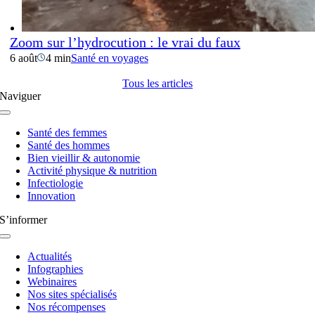
Zoom sur l’hydrocution : le vrai du faux
6 août
4 min
Santé en voyages
Tous les articles
Naviguer
Navigation
à
Santé des femmes
bascule
Santé des hommes
Bien vieillir & autonomie
Activité physique & nutrition
Infectiologie
Innovation
S’informer
Navigation
à
Actualités
bascule
Infographies
Webinaires
Nos sites spécialisés
Nos récompenses