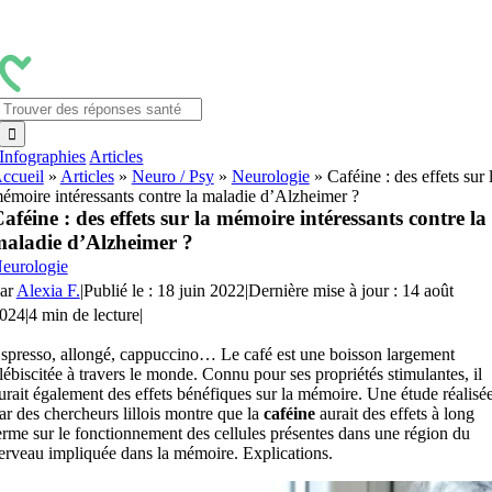
Passer
au
contenu
Rechercher:
Infographies
Articles
ccueil
»
Articles
»
Neuro / Psy
»
Neurologie
»
Caféine : des effets sur 
émoire intéressants contre la maladie d’Alzheimer ?
aféine : des effets sur la mémoire intéressants contre la
aladie d’Alzheimer ?
eurologie
ar
Alexia F.
|
Publié le : 18 juin 2022
|
Dernière mise à jour : 14 août
024
|
4 min de lecture
|
spresso, allongé, cappuccino… Le café est une boisson largement
lébiscitée à travers le monde. Connu pour ses propriétés stimulantes, il
urait également des effets bénéfiques sur la mémoire. Une étude réalisé
ar des chercheurs lillois montre que la
caféine
aurait des effets à long
erme sur le fonctionnement des cellules présentes dans une région du
erveau impliquée dans la mémoire. Explications.