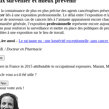
x surveiller et mieux prévenir
la connaissance de plus en plus précise des agents cancérogènes présen
cer
liés à une exposition professionnelle. Le délai entre l’exposition et
ue de nouveaux cas de cancers liés à l’amiante apparaissent encore cha
manière générale, l’exposition
professionnelle
représente encore aujou
ns pour renforcer la surveillance et mettre en place des politiques de p
ables à une exposition sur le lieu de travail.
Lire aussi
–
Le rat taupe nu : une longévité exceptionnelle, sans cancer 
e B. / Docteur en Pharmacie
es
rs in France in 2015 attributable to occupational exposures. Marant, M
cle vous a-t-il été utile ?
Non
our votre avis !