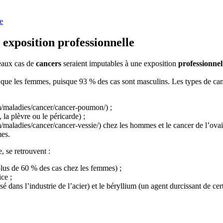
e
 exposition professionnelle
veaux cas de
cancers
seraient imputables à une exposition
professionnel
 que les femmes, puisque 93 % des cas sont masculins. Les types de can
m/maladies/cancer/cancer-poumon/) ;
la plèvre ou le péricarde) ;
m/maladies/cancer/cancer-vessie/) chez les hommes et le cancer de l’ovair
mes.
 se retrouvent :
lus de 60 % des cas chez les femmes) ;
ce ;
 dans l’industrie de l’acier) et le béryllium (un agent durcissant de cert