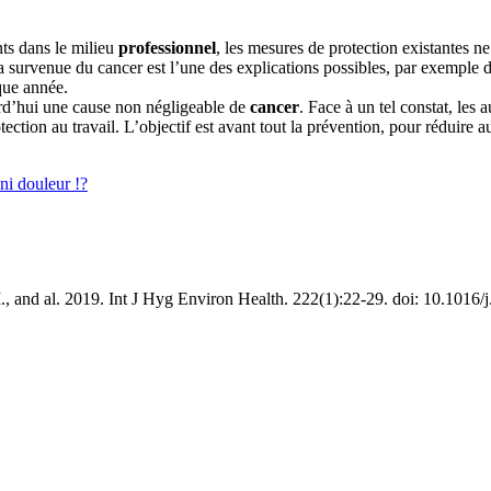
ts dans le milieu
professionnel
, les mesures de protection existantes n
 la survenue du cancer est l’une des explications possibles, par exemple 
que année.
rd’hui une cause non négligeable de
cancer
. Face à un tel constat, les 
rotection au travail. L’objectif est avant tout la prévention, pour rédu
ni douleur !?
., and al. 2019. Int J Hyg Environ Health. 222(1):22-29. doi: 10.1016/