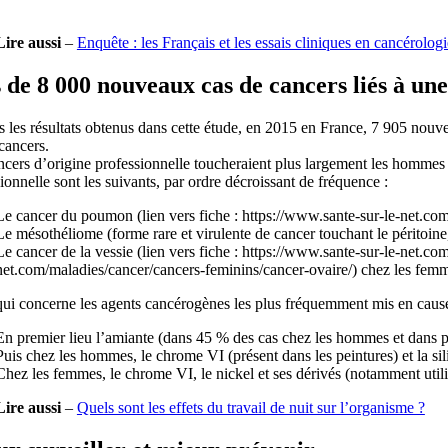
Lire aussi
–
Enquête : les Français et les essais cliniques en cancérologi
 de 8 000 nouveaux cas de cancers liés à une
 les résultats obtenus dans cette étude, en 2015 en France, 7 905 nou
cancers.
cers d’origine professionnelle toucheraient plus largement les hommes
ionnelle sont les suivants, par ordre décroissant de fréquence :
Le cancer du poumon (lien vers fiche : https://www.sante-sur-le-net.co
Le mésothéliome (forme rare et virulente de cancer touchant le péritoine, 
Le cancer de la vessie (lien vers fiche : https://www.sante-sur-le-net.co
net.com/maladies/cancer/cancers-feminins/cancer-ovaire/) chez les fem
ui concerne les agents cancérogènes les plus fréquemment mis en cause,
En premier lieu l’amiante (dans 45 % des cas chez les hommes et dans p
Puis chez les hommes, le chrome VI (présent dans les peintures) et la sili
Chez les femmes, le chrome VI, le nickel et ses dérivés (notamment utilisé
Lire aussi
–
Quels sont les effets du travail de nuit sur l’organisme ?