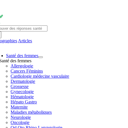
Passer
au
contenu
chercher:
fographies
Articles
avigation
Santé des femmes
ascule
Santé des femmes
Allergologie
Cancers Féminins
Cardiologie médecine vasculaire
Dermatologie
Grossesse
Gynecologie
Hématologie
Hépato Gastro
Maternite
Maladies métaboliques
Neurologie
Oncologie
Orl Oto Rhino Laryngologie