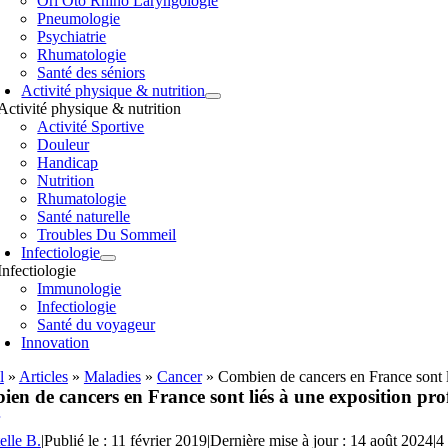
Orl Oto Rhino Laryngologie
Pneumologie
Psychiatrie
Rhumatologie
Santé des séniors
Activité physique & nutrition
Activité physique & nutrition
Activité Sportive
Douleur
Handicap
Nutrition
Rhumatologie
Santé naturelle
Troubles Du Sommeil
Infectiologie
Infectiologie
Immunologie
Infectiologie
Santé du voyageur
Innovation
l
»
Articles
»
Maladies
»
Cancer
»
Combien de cancers en France sont li
en de cancers en France sont liés à une exposition prof
elle B.
|
Publié le : 11 février 2019
|
Dernière mise à jour : 14 août 2024
|
4