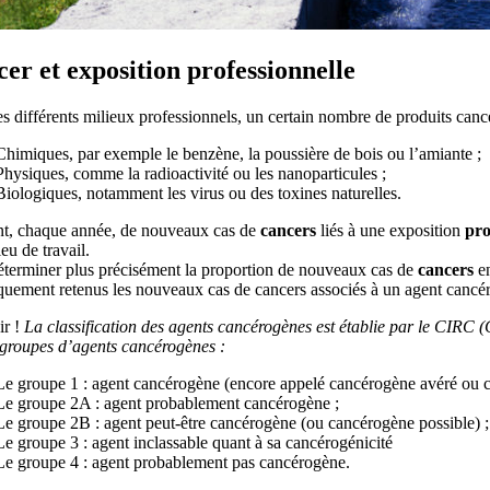
er et exposition professionnelle
s différents milieux professionnels, un certain nombre de produits cancér
Chimiques, par exemple le benzène, la poussière de bois ou l’amiante ;
Physiques, comme la radioactivité ou les nanoparticules ;
Biologiques, notamment les virus ou des toxines naturelles.
nt, chaque année, de nouveaux cas de
cancers
liés à une exposition
pro
ieu de travail.
éterminer plus précisément la proportion de nouveaux cas de
cancers
en
iquement retenus les nouveaux cas de cancers associés à un agent cancé
r !
La classification des agents cancérogènes est établie par le CIRC (
 groupes d’agents cancérogènes :
Le groupe 1 : agent cancérogène (encore appelé cancérogène avéré ou c
Le groupe 2A : agent probablement cancérogène ;
Le groupe 2B : agent peut-être cancérogène (ou cancérogène possible) ;
Le groupe 3 : agent inclassable quant à sa cancérogénicité
Le groupe 4 : agent probablement pas cancérogène.