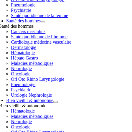
Pneumologie
Psychiatrie
Santé quotidienne de la femme
Santé des hommes
Santé des hommes
Cancers masculins
Santé quotidienne de l’homme
Cardiologie médecine vasculaire
Dermatologie
Hématologie
Hépato Gastro
Maladies métaboliques
Neurologie
Oncologie
Orl Oto Rhino Laryngologie
Pneumologie
Psychiatrie
Urologie Nephrologie
Bien vieillir & autonomie
Bien vieillir & autonomie
Hématologie
Maladies métaboliques
Neurologie
Oncologie