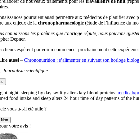
d’élaborer de nouveaux traitements pour les
travailleurs de nuit
(représ
ires.
naissances pourraient aussi permettre aux médecins de planifier avec pré
re aux enjeux de la
chronopharmacologie
(étude de l’influence du mo
us connaissons les protéines que l’horloge régule, nous pouvons ajuster
opher Depner.
ercheurs espèrent pouvoir recommencer prochainement cette expérience
Lire aussi
–
Chrononutrition : s’alimenter en suivant son horloge biolo
., Journaliste scientifique
es
g at night, sleeping by day swiftly alters key blood proteins.
medicalxp
imed food intake and sleep alters 24-hour time-of-day patterns of the 
cle vous a-t-il été utile ?
Non
our votre avis !