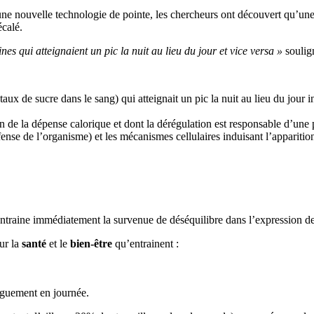
une nouvelle technologie de pointe, les chercheurs ont découvert qu’une
écalé.
s qui atteignaient un pic la nuit au lieu du jour et vice versa »
soulign
aux de sucre dans le sang) qui atteignait un pic la nuit au lieu du jour in
 de la dépense calorique et dont la dérégulation est responsable d’une p
nse de l’organisme) et les mécanismes cellulaires induisant l’apparitio
ntraine immédiatement la survenue de déséquilibre dans l’expression de 
ur la
santé
et le
bien-être
qu’entrainent :
nguement en journée.