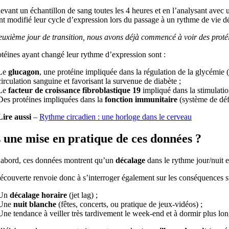
evant un échantillon de sang toutes les 4 heures et en l’analysant avec 
ont modifié leur cycle d’expression lors du passage à un rythme de vie d
uxième jour de transition, nous avons déjà commencé à voir des protéine
téines ayant changé leur rythme d’expression sont :
Le
glucagon
, une protéine impliquée dans la régulation de la glycémie (t
circulation sanguine et favorisant la survenue de diabète ;
Le
facteur de croissance fibroblastique 19
impliqué dans la stimulation
Des protéines impliquées dans la
fonction immunitaire
(système de défe
Lire aussi
–
Rythme circadien : une horloge dans le cerveau
 une mise en pratique de ces données ?
’abord, ces données montrent qu’un
décalage
dans le rythme jour/nuit e
écouverte renvoie donc à s’interroger également sur les conséquences s
Un
décalage horaire
(jet lag) ;
Une
nuit blanche
(fêtes, concerts, ou pratique de jeux-vidéos) ;
Une tendance à veiller très tardivement le week-end et à dormir plus lo