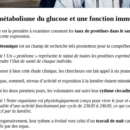
étabolisme du glucose et une fonction immu
e est la première à examiner comment les
taux de protéines dans le s
 cette expression.
téomique
est un champ de recherche très prometteur pour la compréhen
r !
Un « protéome » représente le statut de toutes les protéines expri
dre l’état de santé de chaque individu.
ner à bien cette étude clinique, les chercheurs ont fait appel à six jeu
pas, sommeil, niveau d’activité et exposition à la lumière étaient minut
 les deux premiers jours, les volontaires ont suivi leur
rythme circadi
r !
Notre organisme est physiologiquement conçu pour vivre le jour et do
able d’une activité fonctionnant par cycle de 23h30 à 24h30, ce qui co
cé par la lumière.
rogressivement, leur rythme a évolué vers celui d’un
travail de nuit
car
e par des repas.