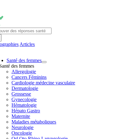
Passer
au
contenu
chercher:
fographies
Articles
avigation
Santé des femmes
ascule
Santé des femmes
Allergologie
Cancers Féminins
Cardiologie médecine vasculaire
Dermatologie
Grossesse
Gynecologie
Hématologie
Hépato Gastro
Maternite
Maladies métaboliques
Neurologie
Oncologie
Orl Oto Rhino Laryngologie