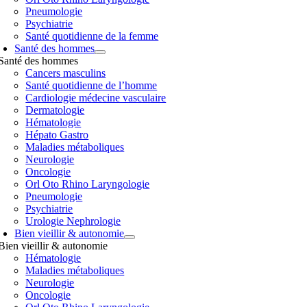
Pneumologie
Psychiatrie
Santé quotidienne de la femme
Santé des hommes
Santé des hommes
Cancers masculins
Santé quotidienne de l’homme
Cardiologie médecine vasculaire
Dermatologie
Hématologie
Hépato Gastro
Maladies métaboliques
Neurologie
Oncologie
Orl Oto Rhino Laryngologie
Pneumologie
Psychiatrie
Urologie Nephrologie
Bien vieillir & autonomie
Bien vieillir & autonomie
Hématologie
Maladies métaboliques
Neurologie
Oncologie