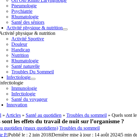
Orl Oto Rhino Laryngologie
Pneumologie
Psychiatrie
Rhumatologie
Santé des séniors
Activité physique & nutrition
Activité physique & nutrition
Activité Sportive
Douleur
Handicap
Nutrition
Rhumatologie
Santé naturelle
Troubles Du Sommeil
Infectiologie
Infectiologie
Immunologie
Infectiologie
Santé du voyageur
Innovation
l
»
Articles
»
Santé au quotidien
»
Troubles du sommeil
»
Quels sont le
 sont les effets du travail de nuit sur l’organisme ?
au quotidien (maux quotidiens)
Troubles du sommeil
ie P.
|
Publié le : 2 juin 2018
|
Dernière mise à jour : 14 août 2024
|
5 min de