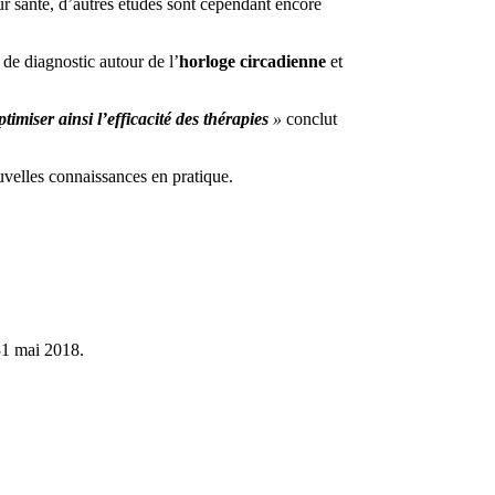
ur santé, d’autres études sont cependant encore
de diagnostic autour de l’
horloge circadienne
et
ptimiser ainsi l’efficacité des thérapies
»
conclut
uvelles connaissances en pratique.
31 mai 2018.