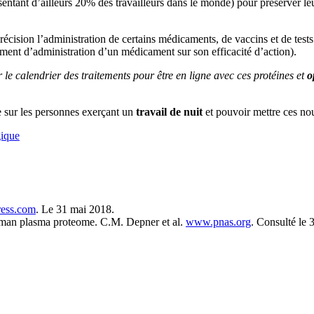
entant d’ailleurs 20% des travailleurs dans le monde) pour préserver le
cision l’administration de certains médicaments, de vaccins et de tests 
ment d’administration d’un médicament sur son efficacité d’action).
 le calendrier des traitements pour être en ligne avec ces protéines et
o
 sur les personnes exerçant un
travail de nuit
et pouvoir mettre ces no
gique
ress.com
. Le 31 mai 2018.
human plasma proteome. C.M. Depner et al.
www.pnas.org
. Consulté le 