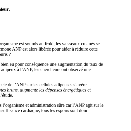
aleur
.
organisme est soumis au froid, les vaisseaux cutanés se
rmone ANP est alors libérée pour aider à réduire cette
uris ?
id a bien eu pour conséquence une augmentation du taux de
su adipeux à l’ANP, les chercheurs ont observé une
ecte de l’ANP sur les cellules adipeuses s’avère
ytes bruns, augmente les dépenses énergétiques et
l’étude.
 l’organisme et administration sûre car l’ANP agit sur le
insuffisance cardiaque, tous les espoirs sont donc