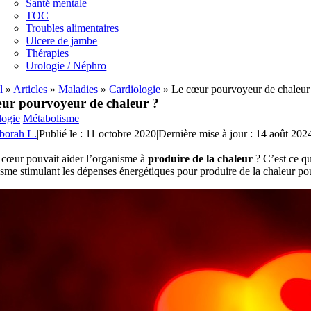
Santé mentale
TOC
Troubles alimentaires
Ulcere de jambe
Thérapies
Urologie / Néphro
l
»
Articles
»
Maladies
»
Cardiologie
»
Le cœur pourvoyeur de chaleur
ur pourvoyeur de chaleur ?
logie
Métabolisme
borah L.
|
Publié le : 11 octobre 2020
|
Dernière mise à jour : 14 août 202
e cœur pouvait aider l’organisme à
produire de la chaleur
? C’est ce qu
me stimulant les dépenses énergétiques pour produire de la chaleur pourra