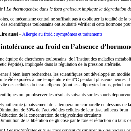
r !
La thermogenèse dans le tissu graisseux implique la dégradation des
ns, ce mécanisme central ne suffisait pas à expliquer la totalité de la
, des scientifiques toulousains ont souhaité vérifier si cette hormone po
Lire aussi
–
Allergie au froid : symptômes et traitements
intolérance au froid en l’absence d’hormo
ne équipe de chercheurs toulousains, de l’Institut des maladies métabol
etic Peptide), impliquée dans la régulation de la pression artérielle.
ener à bien leurs recherches, les scientifiques ont développé un modèl
uite été exposées à une température de 4°C pendant plusieurs heures. Di
tivité des cellules du tissu adipeux (dont les adipocytes bruns, princip
entifiques ont pu observer les résultats suivants sur les souris dépour
Hypothermie (abaissement de la température corporelle en dessous de la
Diminution de 50% de l’activité des cellules de leur tissu adipeux brun
Réduction de la concentration de triglycérides circulants
Diminution de la libération de glucose par le foie et réduction du taux d
r !
Les triglycérides et le glucose servent de substrat aux adipocytes b