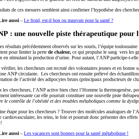
ultats de ces mesures semblent ainsi confirmer l’hypothèse des cherche
Lire aussi
–
Le froid, est-il bon ou mauvais pour la santé ?
P : une nouvelle piste thérapeutique pour l
es résultats précédemment observés sur les souris, l’équipe toulousaine 
tent pour limiter la perte
de chaleur,
ce qui propulse le sang vers les g
n en stimulant la production d’urine. Pour autant, l’ANP participe-t-el
 vérifier, les chercheurs ont recruté des volontaires jeunes et en bonn
ne ANP circulante. Les chercheurs ont ensuite prélevé des échantillons 
ation de l’activité des adipocytes bruns (principaux producteurs de cha
 les chercheurs, l’ANP active bien chez l’Homme la thermogenèse, pour f
ent intéressante car elle pourrait constituer une nouvelle piste thérape
e le contrôle de l’obésité et des troubles métaboliques comme la dyslipi
ne étape pour les chercheurs ? Trouver des molécules analogues de l’ANP 
 cardiovasculaire, les reins, le foie et pourrait donc présenter des effe
!
Lire aussi
–
Les vacances sont bonnes pour la santé métabolique !