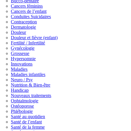
Bucco-dentaire
Cancers féminins
Cancers de l’enfant
Conduites Suicidaires
Contraception
Dermatologie
Douleur
Douleur et fièvre (enfant)
Fertilité / Infertilité
Gynécologie
Grossesse
Hypersomnie
Innovations
Maladies
Maladies infantiles
Neuro / Psy
Nutrition & Bien-être
Handicap
Nouveaux traitements
Ophtalmologie
Ostéoporose
Phlébologie
Santé au quotidien
Santé de l’enfant
Santé de la femme