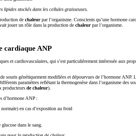
 lipides stockés dans les cellules graisseuses.
 production de
chaleur
par l’organisme. Conscients qu’une hormone cardi
uvait jouer un rôle dans la production de
chaleur
par l’organisme.
ne cardiaque ANP
iques et cardiovasculaires, qui s’est particulièrement intéressée aux p
e de souris génétiquement modifiées et dépourvues de l’hormone ANP. L
fférents paramètres reflétant la thermogenèse dans l’organisme des sour
aux producteurs
de chaleur
).
vues d’hormone ANP :
 normale) en cas d’exposition au froid
e glucose dans le sang.
runs pour la production de chaleur.