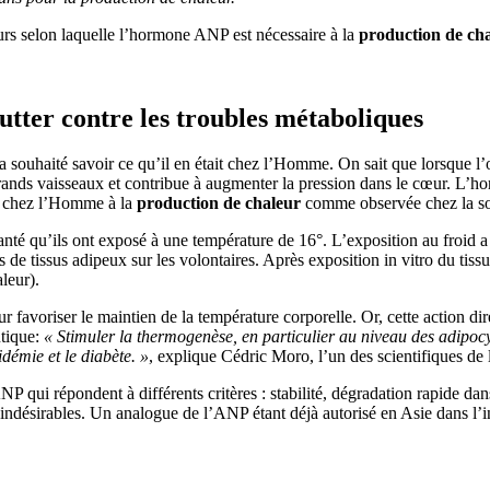
urs selon laquelle l’hormone ANP est nécessaire à la
production de ch
utter contre les troubles métaboliques
a souhaité savoir ce qu’il en était chez l’Homme. On sait que lorsque l’
rands vaisseaux et contribue à augmenter la pression dans le cœur. L’ho
le chez l’Homme à la
production de chaleur
comme observée chez la so
e santé qu’ils ont exposé à une température de 16°. L’exposition au fro
de tissus adipeux sur les volontaires. Après exposition in vitro du tis
leur).
avoriser le maintien de la température corporelle. Or, cette action dir
utique:
« Stimuler la thermogenèse, en particulier au niveau des adipoc
démie et le diabète. »
, explique Cédric Moro, l’un des scientifiques de 
qui répondent à différents critères : stabilité, dégradation rapide dans
ts indésirables. Un analogue de l’ANP étant déjà autorisé en Asie dans l’