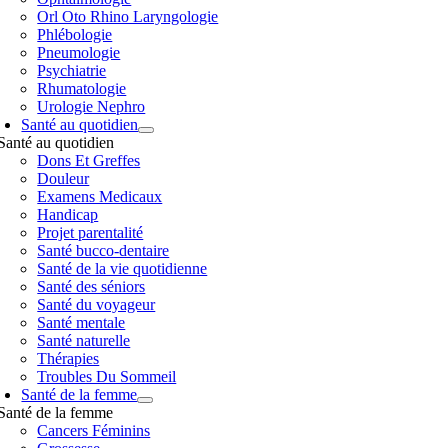
Orl Oto Rhino Laryngologie
Phlébologie
Pneumologie
Psychiatrie
Rhumatologie
Urologie Nephro
Santé au quotidien
Santé au quotidien
Dons Et Greffes
Douleur
Examens Medicaux
Handicap
Projet parentalité
Santé bucco-dentaire
Santé de la vie quotidienne
Santé des séniors
Santé du voyageur
Santé mentale
Santé naturelle
Thérapies
Troubles Du Sommeil
Santé de la femme
Santé de la femme
Cancers Féminins