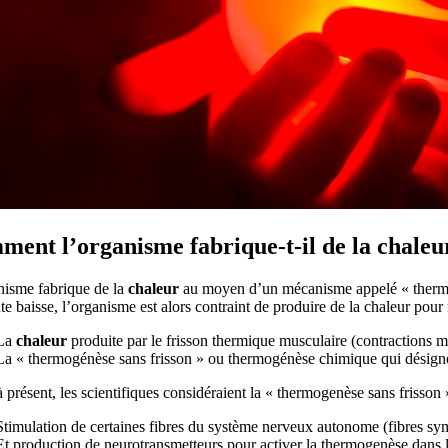
ent l’organisme fabrique-t-il de la chaleu
nisme fabrique de la
chaleur
au moyen d’un mécanisme appelé « thermogé
e baisse, l’organisme est alors contraint de produire de la chaleur pou
La
chaleur
produite par le frisson thermique musculaire (contractions mu
La « thermogénèse sans frisson » ou thermogénèse chimique qui désign
 présent, les scientifiques considéraient la « thermogenèse sans frisso
Stimulation de certaines fibres du système nerveux autonome (fibres sy
Et production de neurotransmetteurs pour activer la thermogenèse dans le