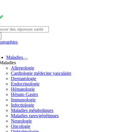
Passer
au
contenu
chercher:
fographies
avigation
Maladies
ascule
Maladies
Allergologie
Cardiologie médecine vasculaire
Dermatologie
Endocrinologie
Hématologie
Hépato Gastro
Immunologie
Infectiologie
Maladies métaboliques
Maladies rares/génétiques
Neurologie
Oncologie
Ophtalmologie