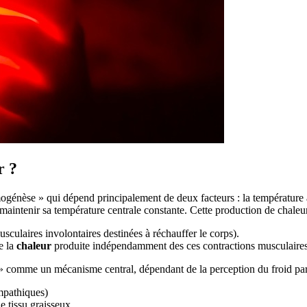
r ?
nèse » qui dépend principalement de deux facteurs : la température am
r maintenir sa température centrale constante. Cette production de chale
sculaires involontaires destinées à réchauffer le corps).
e la
chaleur
produite indépendamment des ces contractions musculaires
n » comme un mécanisme central, dépendant de la perception du froid par
mpathiques)
 tissu graisseux.