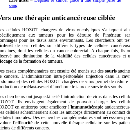
Lire aussi
–
Dépister le cancer grâce à une simple prise de
sang
Vers une thérapie anticancéreuse ciblée
es cellules HOZOT chargées de virus oncolytiques s’attaquent ain
pécifiquement aux tumeurs pour les détruire de l’intérieur, sa
ommages pour les tissus sains environnants. Les chercheurs ont tes
intérêt
de ces cellules sur différents types de cellules cancéreus
umaines, dont les cellules du cancer colorectal. A chaque fois, ils o
bservé une diminution de la
viabilité
des cellules cancéreuses et 
locage
de la formation de tumeurs.
es essais complémentaires ont ensuite été menés sur des
souris
atteint
e cancers. L’administration intra-péritonéale (injection dans la cavi
bdominale) des cellules HOZOT chargées de virus permet de réduire 
roduction de
métastases
et d’améliorer le taux de
survie
des souris.
es chercheurs ont jusque-là testé l’introduction de virus dans les cellul
OZOT. Ils envisagent également de pouvoir charger les cellul
OZOT en anticorps pour améliorer l’
immunothérapie
anticancéreus
es cellules achemineraient alors les anticorps directement au contact d
ellules tumorales. Des recherches complémentaires sont nécessaires po
valuer l’
efficacité
de cette nouvelle thérapie cellulaire sur les patien
tteints de différents cancers.