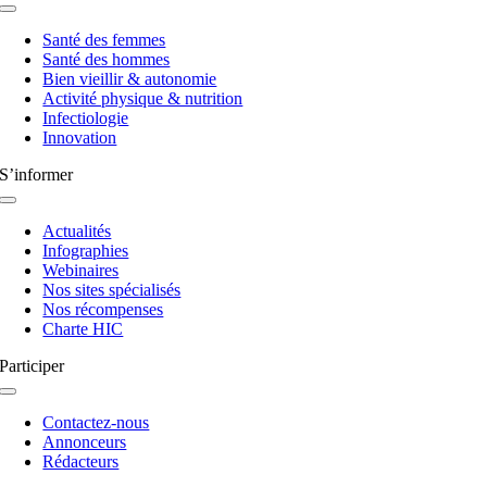
Navigation
à
Santé des femmes
bascule
Santé des hommes
Bien vieillir & autonomie
Activité physique & nutrition
Infectiologie
Innovation
S’informer
Navigation
à
Actualités
bascule
Infographies
Webinaires
Nos sites spécialisés
Nos récompenses
Charte HIC
Participer
Navigation
à
Contactez-nous
bascule
Annonceurs
Rédacteurs