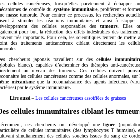
es cellules cancéreuses, lorsqu’elles parviennent à échapper a
écanismes de contrôle du
système immunitaire
, prolifèrent et forme
ne masse tumorale. Pour contrer ce processus, les recherches actuell
isent à stimuler les réactions immunitaires et ainsi à stopper 
éveloppement des cellules responsables des
tumeurs
. Elles o
galement pour but, la réduction des effets indésirables des traitement
ouvent très importants. Pour cela, les scientifiques tentent de mettre 
oint des traitements anticancéreux ciblant directement les cellul
umorales.
es chercheurs japonais travaillent sur des
cellules immunitair
globules blancs), capables d’acheminer des thérapies anti-cancéreus
irectement au niveau des tumeurs. Ces cellules doivent pouvo
econnaître les cellules cancéreuses comme des cellules anormales, sur 
même
mécanisme
que la reconnaissance des agents infectieux (viru
actéries) par le système immunitaire.
Lire aussi
–
Les cellules cancéreuses assoiffées de graisses
Des cellules immunitaires ciblant les tumeur
écemment, ces chercheurs ont développé une
lignée
(populatio
articulière de cellules immunitaires (des lymphocytes T humains), 
ultivant simultanément des cellules souches issues du sang de cord