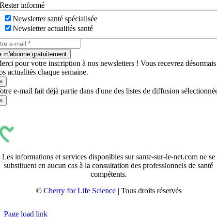
Rester informé
Newsletter santé spécialisée
Newsletter actualités santé
e m'abonne gratuitement
erci pour votre inscription à nos newsletters ! Vous recevrez désormais
os actualités chaque semaine.
×
otre e-mail fait déjà partie dans d'une des listes de diffusion sélectionné
×
Les informations et services disponibles sur sante-sur-le-net.com ne se
substituent en aucun cas à la consultation des professionnels de santé
compétents.
©
Cherry for Life Science
| Tous droits réservés
Créé avec
par
zakaru.studio
Page load link