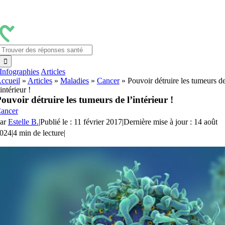
Passer
au
contenu
Rechercher:
Infographies
Articles
ccueil
»
Articles
»
Maladies
»
Cancer
»
Pouvoir détruire les tumeurs d
’intérieur !
ouvoir détruire les tumeurs de l’intérieur !
ancer
ar
Estelle B.
|
Publié le : 11 février 2017
|
Dernière mise à jour : 14 août
024
|
4 min de lecture
|