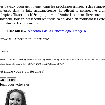
es travaux pourraient mener, dans les prochaines années, à des avancé
ajeures dans la lutte anticancéreuse. Ils offrent la perspective d’u
hérapie
efficace
et
ciblée
, qui pourrait détruire la tumeur directement 
’intérieur, tout en préservant les tissus sains, donc en réduisant les effe
econdaires des traitements.
Lire aussi
–
Rencontres de la Cancérologie Française
stelle B. / Docteur en Pharmacie
ources :
nishi, T. et al. Tumor-specific delivery of biologics by a novel T-cell line HOZOT. 30 Nov 201
ature Scientific Reports 6:38060. DOI: 10.1038/srep38060.
et article vous a-t-il été utile ?
Oui
Non
erci pour votre avis !