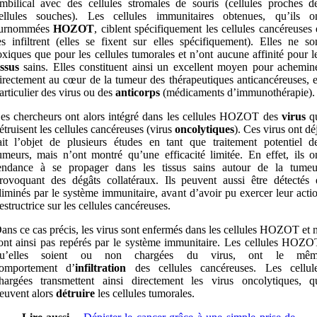
mbilical avec des cellules stromales de souris (cellules proches d
ellules souches). Les cellules immunitaires obtenues, qu’ils o
urnommées
HOZOT
, ciblent spécifiquement les cellules cancéreuses 
es infiltrent (elles se fixent sur elles spécifiquement). Elles ne so
oxiques que pour les cellules tumorales et n’ont aucune affinité pour l
issus
sains. Elles constituent ainsi un excellent moyen pour achemin
irectement au cœur de la tumeur des thérapeutiques anticancéreuses, 
articulier des virus ou des
anticorps
(médicaments d’immunothérapie).
es chercheurs ont alors intégré dans les cellules HOZOT des
virus
q
étruisent les cellules cancéreuses (virus
oncolytiques
). Ces virus ont dé
ait l’objet de plusieurs études en tant que traitement potentiel d
umeurs, mais n’ont montré qu’une efficacité limitée. En effet, ils o
endance à se propager dans les tissus sains autour de la tumeu
rovoquant des dégâts collatéraux. Ils peuvent aussi être détectés 
liminés par le système immunitaire, avant d’avoir pu exercer leur acti
estructrice sur les cellules cancéreuses.
ans ce cas précis, les virus sont enfermés dans les cellules HOZOT et 
ont ainsi pas repérés par le système immunitaire. Les cellules HOZO
u’elles soient ou non chargées du virus, ont le mê
omportement d’
infiltration
des cellules cancéreuses. Les cellul
hargées transmettent ainsi directement les virus oncolytiques, q
euvent alors
détruire
les cellules tumorales.