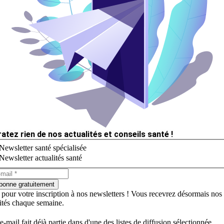
ratez rien de nos actualités et conseils santé !
Newsletter santé spécialisée
Newsletter actualités santé
bonne gratuitement
 pour votre inscription à nos newsletters ! Vous recevrez désormais nos
lités chaque semaine.
e-mail fait déjà partie dans d'une des listes de diffusion sélectionnée.