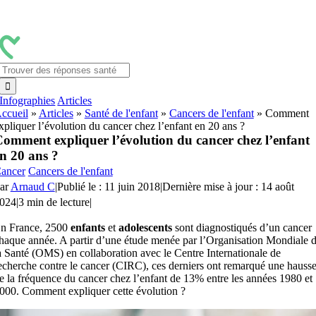
Passer
au
contenu
Rechercher:
Infographies
Articles
ccueil
»
Articles
»
Santé de l'enfant
»
Cancers de l'enfant
»
Comment
xpliquer l’évolution du cancer chez l’enfant en 20 ans ?
omment expliquer l’évolution du cancer chez l’enfant
n 20 ans ?
ancer
Cancers de l'enfant
ar
Arnaud C
|
Publié le : 11 juin 2018
|
Dernière mise à jour : 14 août
024
|
3 min de lecture
|
n France, 2500
enfants
et
adolescents
sont diagnostiqués d’un cancer
haque année. A partir d’une étude menée par l’Organisation Mondiale 
a Santé (OMS) en collaboration avec le Centre Internationale de
echerche contre le cancer (CIRC), ces derniers ont remarqué une hauss
e la fréquence du cancer chez l’enfant de 13% entre les années 1980 et
000. Comment expliquer cette évolution ?