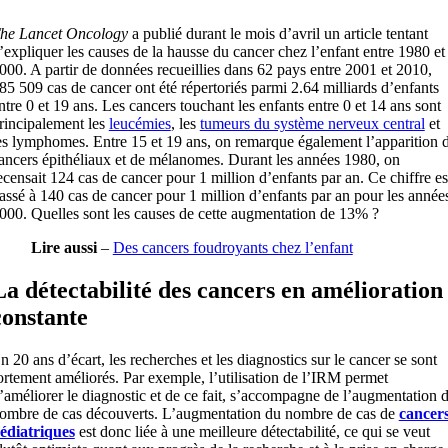
he Lancet Oncology
a publié durant le mois d’avril un article tentant
’expliquer les causes de la hausse du cancer chez l’enfant entre 1980 et
000. A partir de données recueillies dans 62 pays entre 2001 et 2010,
85 509 cas de cancer ont été répertoriés parmi 2.64 milliards d’enfants
ntre 0 et 19 ans. Les cancers touchant les enfants entre 0 et 14 ans sont
rincipalement les
leucémies
, les
tumeurs du système nerveux central
et
es lymphomes. Entre 15 et 19 ans, on remarque également l’apparition 
ancers épithéliaux et de mélanomes. Durant les années 1980, on
ecensait 124 cas de cancer pour 1 million d’enfants par an. Ce chiffre es
assé à 140 cas de cancer pour 1 million d’enfants par an pour les année
000. Quelles sont les causes de cette augmentation de 13% ?
Lire aussi
–
Des cancers foudroyants chez l’enfant
La détectabilité des cancers en amélioration
constante
n 20 ans d’écart, les recherches et les diagnostics sur le cancer se sont
ortement améliorés. Par exemple, l’utilisation de l’IRM permet
’améliorer le diagnostic et de ce fait, s’accompagne de l’augmentation 
ombre de cas découverts. L’augmentation du nombre de cas de
cancer
édiatriques
est donc liée à une meilleure détectabilité, ce qui se veut