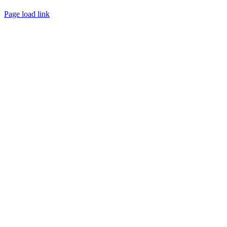
Créé avec
par
zakaru.studio
Page load link