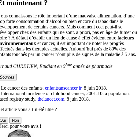
Et maintenant ?
ous connaissons le rôle important d’une mauvaise alimentation, d’une
rop forte consommation d’alcool ou bien encore du tabac dans le
éveloppement de certains cancers. Mais comment ceci peut-il se
évelopper chez des enfants qui ne sont, a priori, pas en âge de fumer ou
oire ? A défaut d’établir un lien de cause à effet évident entre
facteurs
nvironnementaux
et cancer, il est important de noter les progrès
ffectués dans les thérapies actuelles. Aujourd’hui près de 80% des
nfants touchés par un cancer n’ont plus de signes de la maladie à 5 ans.
ème
rnaud CHRETIEN, Etudiant en 5
année de pharmacie
Sources
 Le cancer des enfants.
enfantsanscancer.fr
. 8 juin 2018.
 International incidence of childhood cancer, 2001-10: a population-
ased registry study.
thelancet.com
. 8 juin 2018.
et article vous a-t-il été utile ?
Oui
Non
erci pour votre avis !