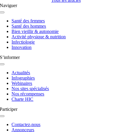
Tous les articles
Naviguer
Navigation
à
Santé des femmes
bascule
Santé des hommes
Bien vieillir & autonomie
Activité physique & nutrition
Infectiologie
Innovation
S’informer
Navigation
à
Actualités
bascule
Infographies
Webinaires
Nos sites spécialisés
Nos récompenses
Charte HIC
Participer
Navigation
à
Contactez-nous
bascule
Annonceurs