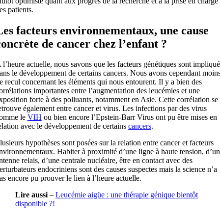
lutôt optimiste quant aux progrès de la recherche et à la prise en charge
es patients.
Les facteurs environnementaux, une cause
concrète de cancer chez l’enfant ?
 l’heure actuelle, nous savons que les facteurs génétiques sont impliqué
ans le développement de certains cancers. Nous avons cependant moin
e recul concernant les éléments qui nous entourent. Il y a bien des
orrélations importantes entre l’augmentation des leucémies et une
xposition forte à des polluants, notamment en Asie. Cette corrélation se
etrouve également entre cancer et virus. Les infections par des virus
omme le
VIH
ou bien encore l’Epstein-Barr Virus ont pu être mises en
elation avec le développement de certains
cancers
.
lusieurs hypothèses sont posées sur la relation entre cancer et facteurs
nvironnementaux. Habiter à proximité d’une ligne à haute tension, d’u
ntenne relais, d’une centrale nucléaire, être en contact avec des
erturbateurs endocriniens sont des causes suspectes mais la science n’a
as encore pu prouver le lien à l’heure actuelle.
Lire aussi
–
Leucémie aigüe : une thérapie génique bientôt
disponible ?!