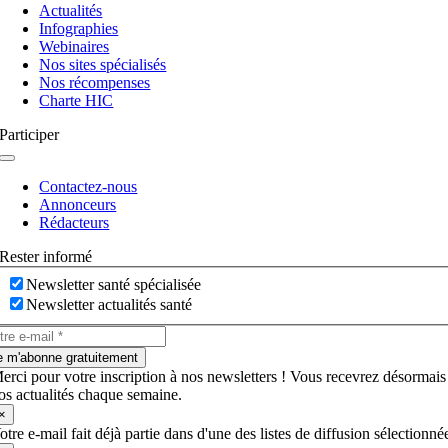
à
Actualités
bascule
Infographies
Webinaires
Nos sites spécialisés
Nos récompenses
Charte HIC
Participer
Navigation
à
Contactez-nous
bascule
Annonceurs
Rédacteurs
Rester informé
Newsletter santé spécialisée
Newsletter actualités santé
e m'abonne gratuitement
erci pour votre inscription à nos newsletters ! Vous recevrez désormais
os actualités chaque semaine.
×
otre e-mail fait déjà partie dans d'une des listes de diffusion sélectionné