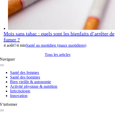
Mois sans tabac : quels sont les bienfaits d’arrêter de
fumer ?
4 août
4 min
Santé au quotidien (maux quotidiens)
Tous les articles
Naviguer
Navigation
à
Santé des femmes
bascule
Santé des hommes
Bien vieillir & autonomie
Activité physique & nutrition
Infectiologie
Innovation
S’informer
Navigation