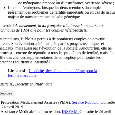
de ménopause précoce ou d’insuffisance ovarienne sévère ;
Le don d’embryons, lorsque les deux membres du couple
présentent des problèmes de fertilité importants ou en cas de risqu
majeur de transmettre une maladie génétique.
 savoir !
Actuellement, la loi française n’autorise le recours aux
echniques de PMA que pour les couples hétérosexuels.
n trente ans, la PMA a permis à de nombreux couples de devenir
arents. Son évolution a été marquée par les progrès techniques et
édicaux, mais aussi par l’évolution de la société. Aujourd’hui, elle ne
ermet pas encore de répondre à tous les problèmes de fertilité, mais elle
ffre des chances supplémentaires de conception pour toutes les
ersonnes souffrant d’infertilité !
Lire aussi
–
L’obésité, décidément bien néfaste pour la
fertilité masculine
stelle B., Docteur en Pharmacie
Sources
 Procréation Médicalement Assistée (PMA).
Service Public.fr.
Consulté
e 24 avril 2019.
 Assistance Médicale à la Procréation.
INSERM.
Consulté le 24 avril