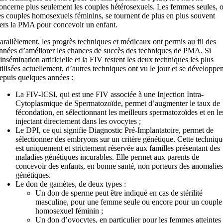
oncerne plus seulement les couples hétérosexuels. Les femmes seules, 
es couples homosexuels féminins, se tournent de plus en plus souvent
ers la PMA pour concevoir un enfant.
arallèlement, les progrès techniques et médicaux ont permis au fil des
nnées d’améliorer les chances de succès des techniques de PMA. Si
’insémination artificielle et la FIV restent les deux techniques les plus
tilisées actuellement, d’autres techniques ont vu le jour et se développen
epuis quelques années :
La FIV-ICSI, qui est une FIV associée à une Injection Intra-
Cytoplasmique de Spermatozoïde, permet d’augmenter le taux de
fécondation, en sélectionnant les meilleurs spermatozoïdes et en le
injectant directement dans les ovocytes ;
Le DPI, ce qui signifie Diagnostic Pré-Implantatoire, permet de
sélectionner des embryons sur un critère génétique. Cette techniqu
est uniquement et strictement réservée aux familles présentant des
maladies génétiques incurables. Elle permet aux parents de
concevoir des enfants, en bonne santé, non porteurs des anomalies
génétiques.
Le don de gamètes, de deux types :
Un don de sperme peut être indiqué en cas de stérilité
masculine, pour une femme seule ou encore pour un couple
homosexuel féminin ;
Un don d’ovocytes, en particulier pour les femmes atteintes