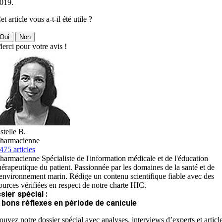
019.
et article vous a-t-il été utile ?
Oui
Non
erci pour votre avis !
stelle B.
harmacienne
475 articles
harmacienne Spécialiste de l'information médicale et de l'éducation
hérapeutique du patient. Passionnée par les domaines de la santé et de
'environnement marin. Rédige un contenu scientifique fiable avec des
ources vérifiées en respect de notre charte HIC.
sier spécial :
 bons réflexes en période de canicule
ouvez notre dossier spécial avec analyses, interviews d’experts et articl