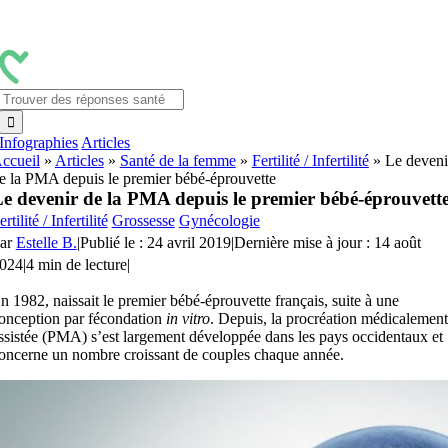
Passer
au
contenu
Rechercher:
Infographies
Articles
ccueil
»
Articles
»
Santé de la femme
»
Fertilité / Infertilité
»
Le deveni
e la PMA depuis le premier bébé-éprouvette
e devenir de la PMA depuis le premier bébé-éprouvett
ertilité / Infertilité
Grossesse
Gynécologie
ar
Estelle B.
|
Publié le : 24 avril 2019
|
Dernière mise à jour : 14 août
024
|
4 min de lecture
|
n 1982, naissait le premier bébé-éprouvette français, suite à une
onception par fécondation
in vitro
. Depuis, la procréation médicalement
ssistée (PMA) s’est largement développée dans les pays occidentaux et
oncerne un nombre croissant de couples chaque année.