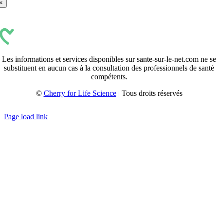
×
Les informations et services disponibles sur sante-sur-le-net.com ne se
substituent en aucun cas à la consultation des professionnels de santé
compétents.
©
Cherry for Life Science
| Tous droits réservés
Créé avec
par
zakaru.studio
Page load link