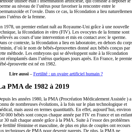
éthode utilisée était l’insémination artificielle, qui consiste à déposer le
perme au niveau de l’utérus pour favoriser la rencontre entre le
permatozoïde et l’ovule. Dans ce cas, la fécondation a lieu naturellemen
ans l’utérus de la femme.
n 1978, un premier enfant naît au Royaume-Uni grâce à une nouvelle
echnique, la fécondation
in vitro
(FIV). Les ovocytes de la femme sont
rélevés au cours d’une intervention et mis en contact avec le sperme.
ans ce contexte, la fécondation a lieu en laboratoire, en dehors du corp
éminin, d’où le nom de bébés-éprouvettes donné aux bébés conçus par
ette méthode. Les embryons qui se développent suite à la fécondation
ont réimplantés dans l’utérus quelques jours après. En France, le premie
ébé-éprouvette est né en 1982.
Lire aussi
–
Fertilité : un ovaire artificiel humain ?
La PMA de 1982 à 2019
epuis les années 1980, la PMA (Procréation Médicalement Assistée ) a
onnu de nombreuses évolutions, à la fois sur le plan technologique et
édical, mais aussi en termes quantitatifs. En effet, aujourd’hui, environ
50 000 bébés sont conçus chaque année par FIV en France et un enfan
ur 30 naît chaque année grâce à la PMA. Suite à l’essor des problèmes
e fertilité féminine et masculine, de plus en plus de couples ont recours
ux techniques de PMA pour devenir parents. De plus, la PMA ne