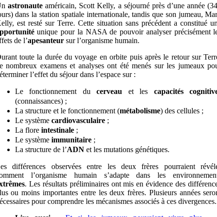
Un
astronaute
américain, Scott Kelly, a séjourné près d’une année (3
ours) dans la station spatiale internationale, tandis que son jumeau, Ma
elly, est resté sur Terre. Cette situation sans précédent a constitué u
pportunité
unique pour la NASA de pouvoir analyser précisément l
ffets de l’
apesanteur
sur l’organisme humain.
urant toute la durée du voyage en orbite puis après le retour sur Terr
e nombreux examens et analyses ont été menés sur les jumeaux po
éterminer l’effet du séjour dans l’espace sur :
Le fonctionnement du
cerveau
et les
capacités cognitiv
(connaissances) ;
La structure et le fonctionnement (
métabolisme
) des cellules ;
Le système
cardiovasculaire
;
La flore
intestinale
;
Le système
immunitaire
;
La structure de l’
ADN
et les mutations génétiques.
es différences observées entre les deux frères pourraient révél
omment l’organisme humain s’adapte dans les environnemen
xtrêmes
. Les résultats préliminaires ont mis en évidence des différenc
lus ou moins importantes entre les deux frères. Plusieurs années sero
écessaires pour comprendre les mécanismes associés à ces divergences.