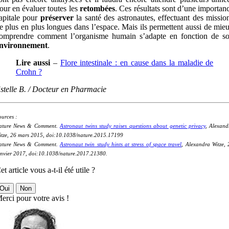
our en évaluer toutes les
retombées
. Ces résultats sont d’une importan
apitale pour
préserver
la santé des astronautes, effectuant des missio
e plus en plus longues dans l’espace. Mais ils permettent aussi de mie
omprendre comment l’organisme humain s’adapte en fonction de s
nvironnement
.
Lire aussi
–
Flore intestinale : en cause dans la maladie de
Crohn ?
stelle B. / Docteur en Pharmacie
ources :
ature News & Comment.
Astronaut twins study raises questions about genetic privacy
, Alexand
itze, 26 mars 2015, doi:10.1038/nature.2015.17199
ature News & Comment.
Astronaut twin study hints at stress of space travel
, Alexandra Witze, 
anvier 2017, doi:10.1038/nature.2017.21380.
et article vous a-t-il été utile ?
Oui
Non
erci pour votre avis !