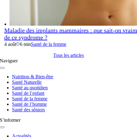
Maladie des implants mammaires : que sait-on vraim
de ce syndrome ?
4 août
6 min
Santé de la femme
Tous les articles
Naviguer
Navigation
à
Nutrition & Bien-être
bascule
Santé Naturelle
Santé au quotidien
Santé de l’enfant
Santé de la femme
Santé de l’homme
Santé des séniors
S’informer
Navigation
à
Actualités