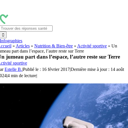
Passer
au
contenu
Rechercher:
Infographies
ccueil
»
Articles
»
Nutrition & Bien-être
»
Activité sportive
»
Un
umeau part dans l’espace, l’autre reste sur Terre
n jumeau part dans l’espace, l’autre reste sur Terre
ctivité sportive
ar
Estelle B.
|
Publié le : 16 février 2017
|
Dernière mise à jour : 14 août
024
|
4 min de lecture
|