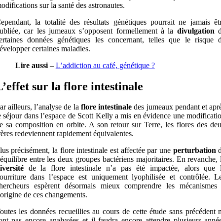
odifications sur la santé des astronautes.
ependant, la totalité des résultats génétiques pourrait ne jamais êt
ubliée, car les jumeaux s’opposent formellement à la
divulgation
d
ertaines données génétiques les concernant, telles que le risque 
évelopper certaines maladies.
Lire aussi
–
L’addiction au café, génétique ?
L’effet sur la flore intestinale
ar ailleurs, l’analyse de la
flore intestinale
des jumeaux pendant et apr
e séjour dans l’espace de Scott Kelly a mis en évidence une modificati
e sa composition en orbite. A son retour sur Terre, les flores des de
rères redeviennent rapidement équivalentes.
lus précisément, la flore intestinale est affectée par une
perturbation
d
’équilibre entre les deux groupes bactériens majoritaires. En revanche, 
iversité
de la flore intestinale n’a pas été impactée, alors que 
ourriture dans l’espace est uniquement lyophilisée et contrôlée. L
hercheurs espèrent désormais mieux comprendre les mécanismes
’origine de ces changements.
outes les données recueillies au cours de cette étude sans précédent 
ont pas encore analysées et il faudra encore attendre plusieurs anné