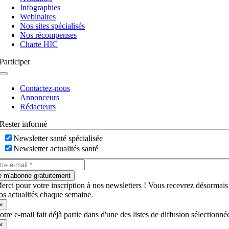
bascule
Infographies
Webinaires
Nos sites spécialisés
Nos récompenses
Charte HIC
Participer
Navigation
à
Contactez-nous
bascule
Annonceurs
Rédacteurs
Rester informé
Newsletter santé spécialisée
Newsletter actualités santé
e m'abonne gratuitement
erci pour votre inscription à nos newsletters ! Vous recevrez désormais
os actualités chaque semaine.
×
otre e-mail fait déjà partie dans d'une des listes de diffusion sélectionné
×