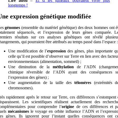
Lire aussi
–
Et si les jumeaux pouvaient vivre plus
longtemps !
Une expression génétique modifiée
es
génomes
(ensemble du matériel génétique) des deux hommes ont é
otalement séquencés, et l’expression de leurs gènes comparée. L
remiers résultats sur ces analyses génétiques ont révélé plusieu
hangements, qui pourraient être attribués au temps passé dans l’espace :
Une modification de l’
expression
des gènes, plus importante q
celle qu’il est possible d’observer sur Terre en lien avec des facteu
environnementaux (alimentation, sommeil) ;
Une diminution de la
méthylation
de l’ADN (changeme
chimique réversible de l’ADN ayant des conséquences s
l’expression des gènes) ;
Une augmentation de la taille des
télomères
(extrémités d
chromosomes).
rès rapidement après le retour sur Terre, ces différences s’estompent 
isparaissent. Les scientifiques réalisent actuellement des recherch
omplémentaires pour comprendre l’
origine
de ces différences et p
uels
mécanismes
le voyage en orbite influence l’ADN et l’expressi
es gènes. Ils ignorent pour l’instant quelles conséquences ont c