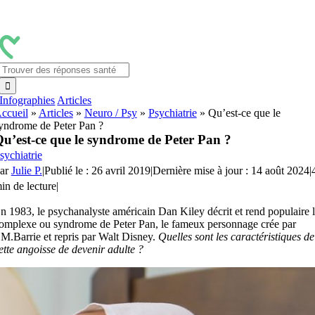
Passer
au
contenu
Rechercher:
Infographies
Articles
ccueil
»
Articles
»
Neuro / Psy
»
Psychiatrie
»
Qu’est-ce que le
yndrome de Peter Pan ?
u’est-ce que le syndrome de Peter Pan ?
sychiatrie
ar
Julie P.
|
Publié le : 26 avril 2019
|
Dernière mise à jour : 14 août 2024
|
in de lecture
|
n 1983, le psychanalyste américain Dan Kiley décrit et rend populaire 
omplexe ou syndrome de Peter Pan, le fameux personnage crée par
.M.Barrie et repris par Walt Disney.
Quelles sont les caractéristiques de
ette angoisse de devenir adulte ?