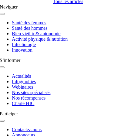
Tous les articles
Naviguer
Navigation
à
Santé des femmes
bascule
Santé des hommes
Bien vieillir & autonomie
Activité physique & nutrition
Infectiologie
Innovation
S’informer
Navigation
à
Actualités
bascule
Infographies
Webinaires
Nos sites spécialisés
Nos récompenses
Charte HIC
Participer
Navigation
à
Contactez-nous
bascule
Annonceurs