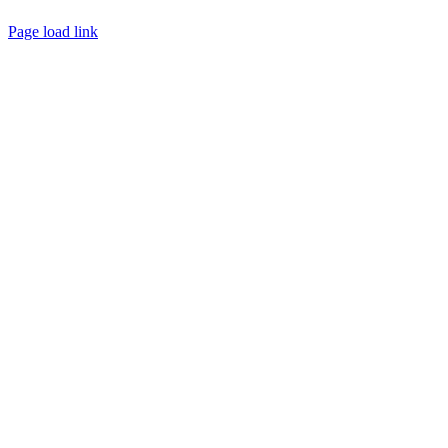
Créé avec
par
zakaru.studio
Page load link