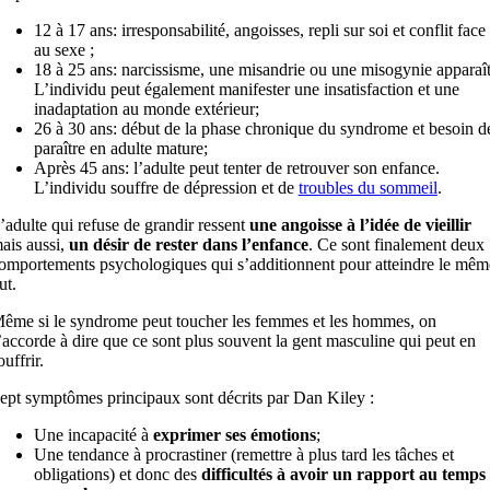
12 à 17 ans: irresponsabilité, angoisses, repli sur soi et conflit face
au sexe ;
18 à 25 ans: narcissisme, une misandrie ou une misogynie apparaît
L’individu peut également manifester une insatisfaction et une
inadaptation au monde extérieur;
26 à 30 ans: début de la phase chronique du syndrome et besoin d
paraître en adulte mature;
Après 45 ans: l’adulte peut tenter de retrouver son enfance.
L’individu souffre de dépression et de
troubles du sommeil
.
’adulte qui refuse de grandir ressent
une angoisse à l’idée de vieillir
ais aussi,
un désir de rester dans l’enfance
. Ce sont finalement deux
omportements psychologiques qui s’additionnent pour atteindre le mêm
ut.
ême si le syndrome peut toucher les femmes et les hommes, on
’accorde à dire que ce sont plus souvent la gent masculine qui peut en
ouffrir.
ept symptômes principaux sont décrits par Dan Kiley :
Une incapacité à
exprimer ses émotions
;
Une tendance à procrastiner (remettre à plus tard les tâches et
obligations) et donc des
difficultés à avoir un rapport au temps