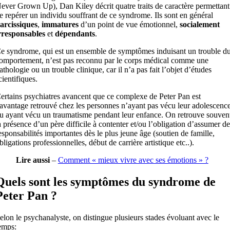
ever Grown Up), Dan Kiley décrit quatre traits de caractère permettant
e repérer un individu souffrant de ce syndrome. Ils sont en général
arcissiques
,
immatures
d’un point de vue émotionnel,
socialement
rresponsables
et
dépendants
.
e syndrome, qui est un ensemble de symptômes induisant un trouble d
omportement, n’est pas reconnu par le corps médical comme une
athologie ou un trouble clinique, car il n’a pas fait l’objet d’études
cientifiques.
ertains psychiatres avancent que ce complexe de Peter Pan est
avantage retrouvé chez les personnes n’ayant pas vécu leur adolescenc
u ayant vécu un traumatisme pendant leur enfance. On retrouve souven
a présence d’un père difficile à contenter et/ou l’obligation d’assumer de
esponsabilités importantes dès le plus jeune âge (soutien de famille,
bligations professionnelles, début de carrière artistique etc..).
Lire aussi
–
Comment « mieux vivre avec ses émotions » ?
Quels sont les symptômes du syndrome de
Peter Pan ?
elon le psychanalyste, on distingue plusieurs stades évoluant avec le
emps: