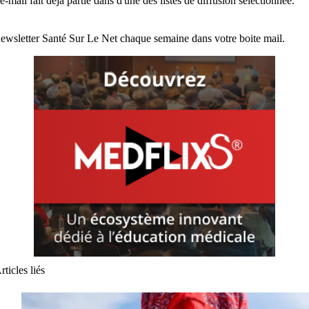
e-mail fait déjà partie dans d'une des listes de diffusion sélectionnée.
ewsletter Santé Sur Le Net chaque semaine dans votre boite mail.
rticles liés