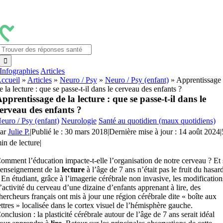
Passer
au
contenu
Rechercher:
Infographies
Articles
ccueil
»
Articles
»
Neuro / Psy
»
Neuro / Psy (enfant)
»
Apprentissage
e la lecture : que se passe-t-il dans le cerveau des enfants ?
pprentissage de la lecture : que se passe-t-il dans le
erveau des enfants ?
euro / Psy (enfant)
Neurologie
Santé au quotidien (maux quotidiens)
ar
Julie P.
|
Publié le : 30 mars 2018
|
Dernière mise à jour : 14 août 2024
|
in de lecture
|
omment l’éducation impacte-t-elle l’organisation de notre cerveau ? Et 
’enseignement de la
lecture
à l’âge de 7 ans n’était pas le fruit du hasar
 En étudiant, grâce à l’imagerie cérébrale non invasive, les modification
’activité du cerveau d’une dizaine d’enfants apprenant à lire, des
hercheurs français ont mis à jour une région cérébrale dite « boîte aux
ettres » localisée dans le cortex visuel de l’hémisphère gauche.
onclusion : la plasticité cérébrale autour de l’âge de 7 ans serait idéal