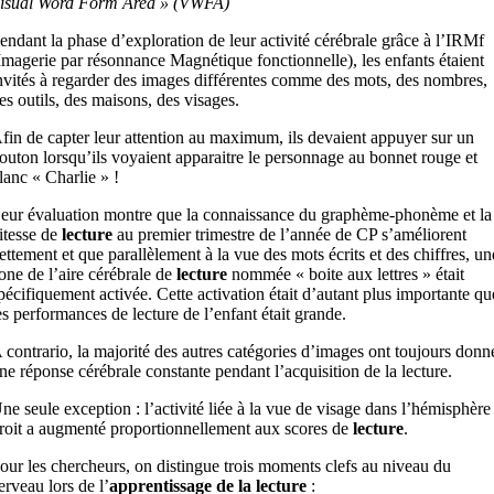
isual Word Form Area » (VWFA)
endant la phase d’exploration de leur activité cérébrale grâce à l’IRMf
Imagerie par résonnance Magnétique fonctionnelle), les enfants étaient
nvités à regarder des images différentes comme des mots, des nombres,
es outils, des maisons, des visages.
fin de capter leur attention au maximum, ils devaient appuyer sur un
outon lorsqu’ils voyaient apparaitre le personnage au bonnet rouge et
lanc « Charlie » !
eur évaluation montre que la connaissance du graphème-phonème et la
itesse de
lecture
au premier trimestre de l’année de CP s’améliorent
ettement et que parallèlement à la vue des mots écrits et des chiffres, un
one de l’aire cérébrale de
lecture
nommée « boite aux lettres » était
pécifiquement activée. Cette activation était d’autant plus importante qu
es performances de lecture de l’enfant était grande.
 contrario, la majorité des autres catégories d’images ont toujours donn
ne réponse cérébrale constante pendant l’acquisition de la lecture.
ne seule exception : l’activité liée à la vue de visage dans l’hémisphère
roit a augmenté proportionnellement aux scores de
lecture
.
our les chercheurs, on distingue trois moments clefs au niveau du
erveau lors de l’
apprentissage de la lecture
: