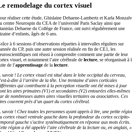
Le remodelage du cortex visuel
our réaliser cette étude, Ghislaine Dehaene-Lambertz et Karla Monzal
u centre Neurospin du CEA de l’université Paris Saclay ainsi que
tanislas Dehaene du Collège de France, ont suivi régulièrement une
izaine d’enfants, âgés de 6 ans.
râce à 6 sessions d’observations réparties à intervalles réguliers sur
’année du CP, puis une autre session réalisée en fin de CE1, les
euroscientifiques ont réussi à comprendre comment une partie de leur
ortex visuel, et notamment l’aire cérébrale de
lecture
, se réorganisait à 
uite de l’
apprentissage
de la
lecture
.
 savoir !
Le cortex visuel est situé dans le lobe occipital du cerveau,
’est-à-dire à l’arrière de la tête. Une trentaine d’aires corticales
ifférentes qui contribuent à la perception visuelle ont été mises à jour
ont les aires primaires (V1) et secondaires (V2) entourées elles-mêmes
ar de nombreuses autres aires visuelles tertiaires ou associatives. Ces
ires couvrent près d’un quart du cortex cérébral.
 savoir !
Chez toutes les personnes ayant appris à lire, une petite régio
u cortex visuel ventrale gauche dans la profondeur du cortex occipito-
emporal gauche s’active systématiquement en réponse aux mots écrits.
ette région a été appelée l’aire cérébrale de la lecture ou, en anglais, «