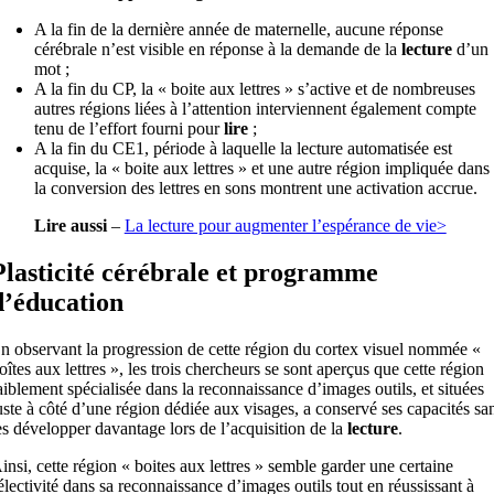
A la fin de la dernière année de maternelle, aucune réponse
cérébrale n’est visible en réponse à la demande de la
lecture
d’un
mot ;
A la fin du CP, la « boite aux lettres » s’active et de nombreuses
autres régions liées à l’attention interviennent également compte
tenu de l’effort fourni pour
lire
;
A la fin du CE1, période à laquelle la lecture automatisée est
acquise, la « boite aux lettres » et une autre région impliquée dans
la conversion des lettres en sons montrent une activation accrue.
Lire aussi
–
La lecture pour augmenter l’espérance de vie>
Plasticité cérébrale et programme
d’éducation
n observant la progression de cette région du cortex visuel nommée «
oîtes aux lettres », les trois chercheurs se sont aperçus que cette région
aiblement spécialisée dans la reconnaissance d’images outils, et situées
uste à côté d’une région dédiée aux visages, a conservé ses capacités sa
es développer davantage lors de l’acquisition de la
lecture
.
insi, cette région « boites aux lettres » semble garder une certaine
électivité dans sa reconnaissance d’images outils tout en réussissant à