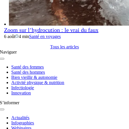
Zoom sur l’hydrocution : le vrai du faux
6 août
4 min
Santé en voyages
Tous les articles
Naviguer
Navigation
à
Santé des femmes
bascule
Santé des hommes
Bien vieillir & autonomie
Activité physique & nutrition
Infectiologie
Innovation
S’informer
Navigation
à
Actualités
bascule
Infographies
Webinaires