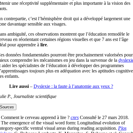
btenir une réceptivité supplémentaire et plus importante à la vision des
ots.
n contrepartie, c’est l’hémisphère droit qui a développé largement une
one davantage sensible aux visages.
ans ambiguïté, ces observations montrent que l’éducation remodèle le
erveau en réorientant certaines régions visuelles et que 7 ans est l’âge
déal pour apprendre à
lire
.
es données fondamentales pourront être prochainement valorisées pour
ieux comprendre les mécanismes en jeu dans la survenue de la
dyslexi
t aider les spécialistes de l’éducation à développer des programmes
’apprentissages toujours plus en adéquation avec les aptitudes cognitive
es enfants.
Lire aussi
–
Dyslexie : la faute à l’anatomie aux yeux ?
ulie P., Journaliste scientifique
Sources
 Comment le cerveau apprend à lire ?
cnrs
Consulté le 27 mars 2018.
 The emergence of the visual word form: Longitudinal evolution of
ategory-specific ventral visual areas during reading acquisition.
Plos