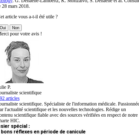
iology
. G. Dehaene-Lambertz, K. Monzalvo, S. Dehaene et al. Consul
e 28 mars 2018.
et article vous a-t-il été utile ?
Oui
Non
erci pour votre avis !
ulie P.
ournaliste scientifique
92 articles
ournaliste scientifique. Spécialiste de l'information médicale. Passionné
ar l'actualité scientifique et les nouvelles technologies. Rédige un
ontenu scientifique fiable avec des sources vérifiées en respect de notre
harte HIC.
sier spécial :
 bons réflexes en période de canicule