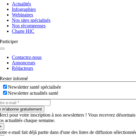
à
Actualités
bascule
Infographies
Webinaires
Nos sites spécialisés
Nos récompenses
Charte HIC
Participer
Navigation
à
Contactez-nous
bascule
Annonceurs
Rédacteurs
Rester informé
Newsletter santé spécialisée
Newsletter actualités santé
e m'abonne gratuitement
erci pour votre inscription à nos newsletters ! Vous recevrez désormais
os actualités chaque semaine.
×
otre e-mail fait déjà partie dans d'une des listes de diffusion sélectionné