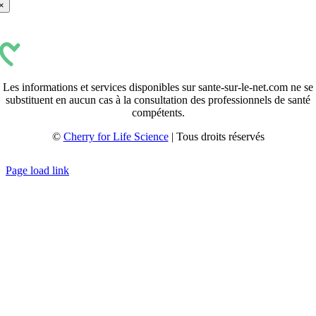
×
Les informations et services disponibles sur sante-sur-le-net.com ne se
substituent en aucun cas à la consultation des professionnels de santé
compétents.
©
Cherry for Life Science
| Tous droits réservés
Créé avec
par
zakaru.studio
Page load link