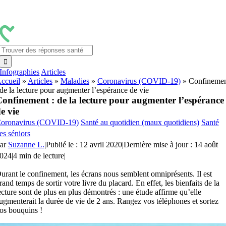
Passer
au
contenu
Rechercher:
Infographies
Articles
ccueil
»
Articles
»
Maladies
»
Coronavirus (COVID-19)
»
Confineme
 de la lecture pour augmenter l’espérance de vie
onfinement : de la lecture pour augmenter l’espérance
e vie
oronavirus (COVID-19)
Santé au quotidien (maux quotidiens)
Santé
es séniors
ar
Suzanne L.
|
Publié le : 12 avril 2020
|
Dernière mise à jour : 14 août
024
|
4 min de lecture
|
urant le confinement, les écrans nous semblent omniprésents. Il est
rand temps de sortir votre livre du placard. En effet, les bienfaits de la
ecture sont de plus en plus démontrés : une étude affirme qu’elle
ugmenterait la durée de vie de 2 ans. Rangez vos téléphones et sortez
os bouquins !