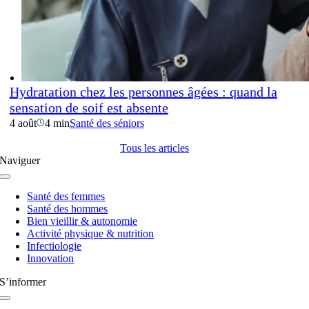
Hydratation chez les personnes âgées : quand la
sensation de soif est absente
4 août
4 min
Santé des séniors
Tous les articles
Naviguer
Navigation
à
Santé des femmes
bascule
Santé des hommes
Bien vieillir & autonomie
Activité physique & nutrition
Infectiologie
Innovation
S’informer
Navigation