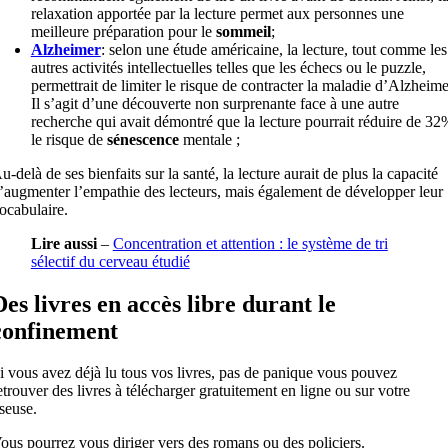
relaxation apportée par la lecture permet aux personnes une
meilleure préparation pour le
sommeil
;
Alzheimer
: selon une étude américaine, la lecture, tout comme les
autres activités intellectuelles telles que les échecs ou le puzzle,
permettrait de limiter le risque de contracter la maladie d’Alzheime
Il s’agit d’une découverte non surprenante face à une autre
recherche qui avait démontré que la lecture pourrait réduire de 32
le risque de
sénescence
mentale ;
u-delà de ses bienfaits sur la santé, la lecture aurait de plus la capacité
’augmenter l’empathie des lecteurs, mais également de développer leur
ocabulaire.
Lire aussi
–
Concentration et attention : le système de tri
sélectif du cerveau étudié
Des livres en accès libre durant le
confinement
i vous avez déjà lu tous vos livres, pas de panique vous pouvez
etrouver des livres à télécharger gratuitement en ligne ou sur votre
iseuse.
ous pourrez vous diriger vers des romans ou des policiers.