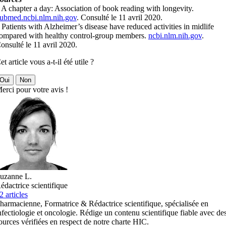
 A chapter a day: Association of book reading with longevity.
ubmed.ncbi.nlm.nih.gov
. Consulté le 11 avril 2020.
 Patients with Alzheimer’s disease have reduced activities in midlife
ompared with healthy control-group members.
ncbi.nlm.nih.gov
.
onsulté le 11 avril 2020.
et article vous a-t-il été utile ?
Oui
Non
erci pour votre avis !
uzanne L.
édactrice scientifique
2 articles
harmacienne, Formatrice & Rédactrice scientifique, spécialisée en
nfectiologie et oncologie. Rédige un contenu scientifique fiable avec de
ources vérifiées en respect de notre charte HIC.