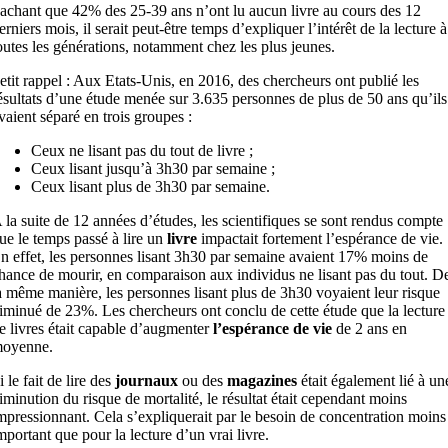
achant que 42% des 25-39 ans n’ont lu aucun livre au cours des 12
erniers mois, il serait peut-être temps d’expliquer l’intérêt de la lecture à
outes les générations, notamment chez les plus jeunes.
etit rappel : Aux Etats-Unis, en 2016, des chercheurs ont publié les
ésultats d’une étude menée sur 3.635 personnes de plus de 50 ans qu’ils
vaient séparé en trois groupes :
Ceux ne lisant pas du tout de livre ;
Ceux lisant jusqu’à 3h30 par semaine ;
Ceux lisant plus de 3h30 par semaine.
 la suite de 12 années d’études, les scientifiques se sont rendus compte
ue le temps passé à lire un
livre
impactait fortement l’espérance de vie.
n effet, les personnes lisant 3h30 par semaine avaient 17% moins de
hance de mourir, en comparaison aux individus ne lisant pas du tout. D
a même manière, les personnes lisant plus de 3h30 voyaient leur risque
iminué de 23%. Les chercheurs ont conclu de cette étude que la lecture
e livres était capable d’augmenter
l’espérance de vie
de 2 ans en
oyenne.
i le fait de lire des
journaux
ou des
magazines
était également lié à un
iminution du risque de mortalité, le résultat était cependant moins
mpressionnant. Cela s’expliquerait par le besoin de concentration moins
mportant que pour la lecture d’un vrai livre.