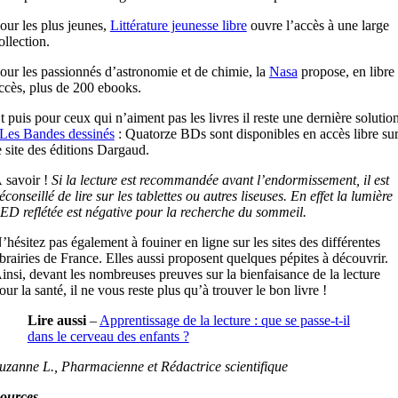
our les plus jeunes,
Littérature jeunesse libre
ouvre l’accès à une large
ollection.
our les passionnés d’astronomie et de chimie, la
Nasa
propose, en libre
ccès, plus de 200 ebooks.
t puis pour ceux qui n’aiment pas les livres il reste une dernière solutio
Les Bandes dessinés
: Quatorze BDs sont disponibles en accès libre su
e site des éditions Dargaud.
 savoir !
Si la lecture est recommandée avant l’endormissement, il est
éconseillé de lire sur les tablettes ou autres liseuses. En effet la lumière
ED reflétée est négative pour la recherche du sommeil.
’hésitez pas également à fouiner en ligne sur les sites des différentes
ibrairies de France. Elles aussi proposent quelques pépites à découvrir.
insi, devant les nombreuses preuves sur la bienfaisance de la lecture
our la santé, il ne vous reste plus qu’à trouver le bon livre !
Lire aussi
–
Apprentissage de la lecture : que se passe-t-il
dans le cerveau des enfants ?
uzanne L., Pharmacienne et Rédactrice scientifique
ources