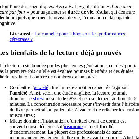
elon l’une des scientifiques, Becca R. Levy, il suffirait «
d’une demi-
eure par jour
» pour augmenter sa
durée de vie
, résultat qui demeure
dentique quels que soient le niveau de vie, l’éducation et la capacité
ognitive.
Lire aussi
–
La cannelle pour « booster » les performances
cérébrales ?
Les bienfaits de la lecture déjà prouvés
i la lecture reste boudée par les plus jeunes générations, ce n’est pourta
as la première fois qu’elle est évaluée pour ses bienfaits et des études
ltérieures lui ont conféré de nombreux avantages :
Combattre l’
anxiété
: lire un livre aurait la capacité d’agir sur
l’
anxiété
. Ainsi, selon une étude anglaise, la lecture pourrait
diminuer le
stress
ressenti de 68% et cela seulement au bout de 6
minutes. La concentration nécessaire pour s’investir dans l’histoire
du livre permettrait au patient de s’évader et de relâcher les tensio
musculaires ;
Mieux dormir : l’instauration d’un rituel avant de dormir est
souvent conseillée en cas d’
insomnie
ou de difficulté
d’endormissement. La plupart des professionnels de santé
recommandent également de lire un livre avant de dormir. Ainsi, l