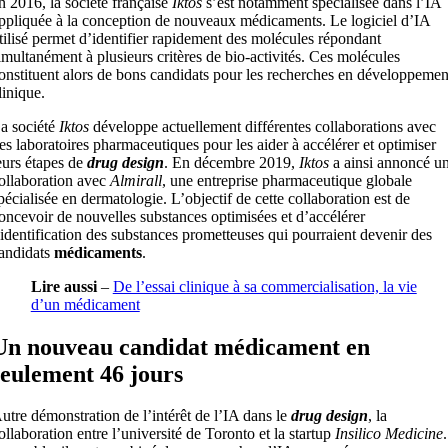
n 2016, la société française
Iktos
s’est notamment spécialisée dans l’IA
ppliquée à la conception de nouveaux médicaments. Le logiciel d’IA
tilisé permet d’identifier rapidement des molécules répondant
imultanément à plusieurs critères de bio-activités. Ces molécules
onstituent alors de bons candidats pour les recherches en développemen
linique.
a société
Iktos
développe actuellement différentes collaborations avec
es laboratoires pharmaceutiques pour les aider à accélérer et optimiser
eurs étapes de
drug design
. En décembre 2019,
Iktos
a ainsi annoncé u
ollaboration avec
Almirall
, une entreprise pharmaceutique globale
pécialisée en dermatologie. L’objectif de cette collaboration est de
oncevoir de nouvelles substances optimisées et d’accélérer
’identification des substances prometteuses qui pourraient devenir des
andidats
médicaments
.
Lire aussi
–
De l’essai clinique à sa commercialisation, la vie
d’un médicament
Un nouveau candidat médicament en
seulement 46 jours
utre démonstration de l’intérêt de l’IA dans le
drug design
, la
ollaboration entre l’université de Toronto et la startup
Insilico Medicine
.