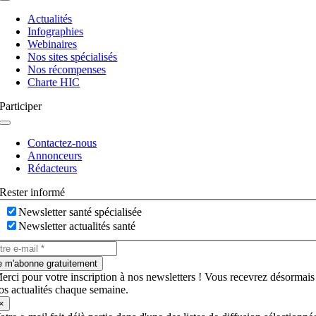
Navigation
à
Actualités
bascule
Infographies
Webinaires
Nos sites spécialisés
Nos récompenses
Charte HIC
Participer
Navigation
à
Contactez-nous
bascule
Annonceurs
Rédacteurs
Rester informé
Newsletter santé spécialisée
Newsletter actualités santé
e m'abonne gratuitement
erci pour votre inscription à nos newsletters ! Vous recevrez désormais
os actualités chaque semaine.
×