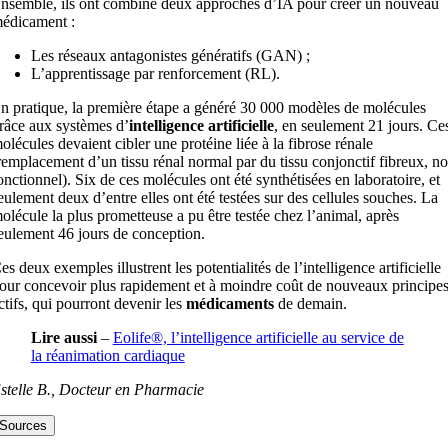
nsemble, ils ont combiné deux approches d’IA pour créer un nouveau
édicament :
Les réseaux antagonistes génératifs (GAN) ;
L’apprentissage par renforcement (RL).
n pratique, la première étape a généré 30 000 modèles de molécules
râce aux systèmes d’
intelligence
artificielle
, en seulement 21 jours. Ce
olécules devaient cibler une protéine liée à la fibrose rénale
remplacement d’un tissu rénal normal par du tissu conjonctif fibreux, n
onctionnel). Six de ces molécules ont été synthétisées en laboratoire, et
eulement deux d’entre elles ont été testées sur des cellules souches. La
olécule la plus prometteuse a pu être testée chez l’animal, après
eulement 46 jours de conception.
es deux exemples illustrent les potentialités de l’intelligence artificielle
our concevoir plus rapidement et à moindre coût de nouveaux principe
ctifs, qui pourront devenir les
médicaments
de demain.
Lire aussi
–
Eolife®, l’intelligence artificielle au service de
la réanimation cardiaque
stelle B., Docteur en Pharmacie
Sources