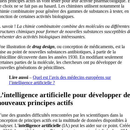
uels principes actifs ils vont tester pour leur activité pharmacologique. E
e choix ne se fait pas au hasard. Les chimistes utilisent notamment la
himie combinatoire pour générer des gammes de substances à tester, en
onction de certaines activités biologiques.
 savoir !
La chimie combinatoire combine des molécules ou différentes
tructures chimiques pour former de nouvelles substances susceptibles d
résenter des activités biologiques intéressantes.
ne illustration de
drug design
, ou conception de médicaments, est la
ise au point de nouvelles substances antibiotiques, à partir de la
énicilline découverte dans les années 1930. En modifiant seulement
ertaines parties de la molécule, les chercheurs ont pu développer de
ouvelles générations de pénicillines.
Lire aussi
–
Quel est l’avis des médecins européens sur
l’intelligence artificielle ?
L’intelligence artificielle pour développer d
nouveaux principes actifs
’une des grandes difficultés rencontrées par les scientifiques dans la
onception de principes actifs est la multitude de données disponibles à
nalyser. L’
intelligence
artificielle
(IA) peut les aider sur ce point. Créé