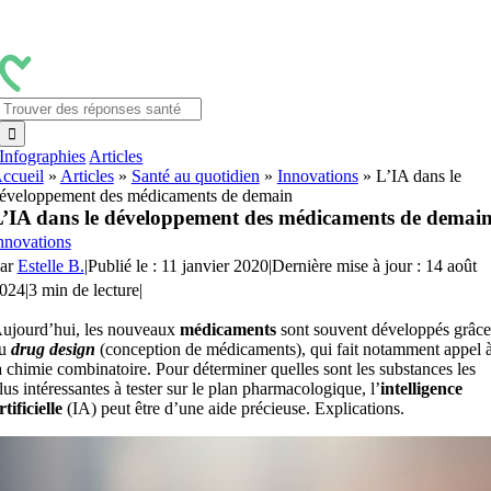
Passer
au
contenu
Rechercher:
Infographies
Articles
ccueil
»
Articles
»
Santé au quotidien
»
Innovations
»
L’IA dans le
éveloppement des médicaments de demain
’IA dans le développement des médicaments de demai
nnovations
ar
Estelle B.
|
Publié le : 11 janvier 2020
|
Dernière mise à jour : 14 août
024
|
3 min de lecture
|
ujourd’hui, les nouveaux
médicaments
sont souvent développés grâce
au
drug design
(conception de médicaments), qui fait notamment appel 
a chimie combinatoire. Pour déterminer quelles sont les substances les
lus intéressantes à tester sur le plan pharmacologique, l’
intelligence
rtificielle
(IA) peut être d’une aide précieuse. Explications.