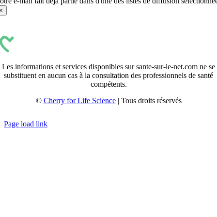
otre e-mail fait déjà partie dans d'une des listes de diffusion sélectionné
×
Les informations et services disponibles sur sante-sur-le-net.com ne se
substituent en aucun cas à la consultation des professionnels de santé
compétents.
©
Cherry for Life Science
| Tous droits réservés
Créé avec
par
zakaru.studio
Page load link