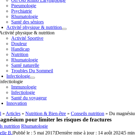
Orl Oto Rhino Laryngologie
Pneumologie
Psychiatrie
Rhumatologie
Santé des séniors
Activité physique & nutrition
Activité physique & nutrition
Activité Sportive
Douleur
Handicap
Nutrition
Rhumatologie
Santé naturelle
Troubles Du Sommeil
Infectiologie
Infectiologie
Immunologie
Infectiologie
Santé du voyageur
Innovation
l
»
Articles
»
Nutrition & Bien-être
»
Conseils nutrition
»
Du magnésium 
gnésium pour limiter les risques de fractures
s nutrition
Rhumatologie
elle B.
|
Publié le : 5 mai 2017
|
Dernière mise à jour : 14 août 2024
|
5 min