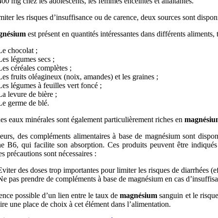
400 mg chez les adolescents, les femmes enceintes et allaitantes.
miter les risques d’insuffisance ou de carence, deux sources sont dispon
gnésium
est présent en quantités intéressantes dans différents aliments, t
Le chocolat ;
Les légumes secs ;
Les céréales complètes ;
Les fruits oléagineux (noix, amandes) et les graines ;
Les légumes à feuilles vert foncé ;
La levure de bière ;
Le germe de blé.
es eaux minérales sont également particulièrement riches en
magnésiu
lleurs, des compléments alimentaires à base de magnésium sont dispo
ne B6, qui facilite son absorption. Ces produits peuvent être indiqu
es précautions sont nécessaires :
Eviter des doses trop importantes pour limiter les risques de diarrhées (
Ne pas prendre de compléments à base de magnésium en cas d’insuffisanc
ence possible d’un lien entre le taux de
magnésium
sanguin et le risqu
ire une place de choix à cet élément dans l’alimentation.