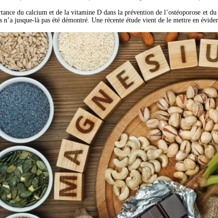
tance du calcium et de la vitamine D dans la prévention de l’ostéoporose et du 
s n’a jusque-là pas été démontré. Une récente étude vient de le mettre en évide