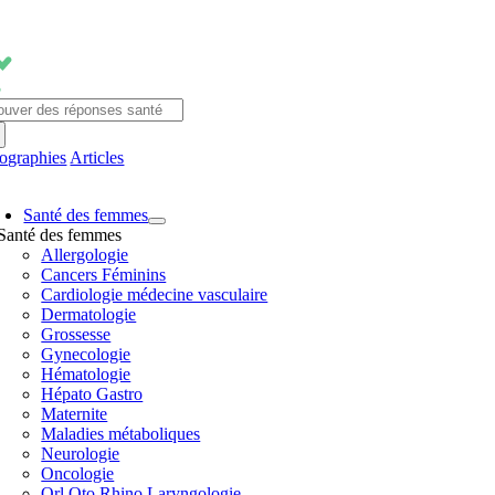
Passer
au
contenu
chercher:
fographies
Articles
avigation
Santé des femmes
ascule
Santé des femmes
Allergologie
Cancers Féminins
Cardiologie médecine vasculaire
Dermatologie
Grossesse
Gynecologie
Hématologie
Hépato Gastro
Maternite
Maladies métaboliques
Neurologie
Oncologie
Orl Oto Rhino Laryngologie