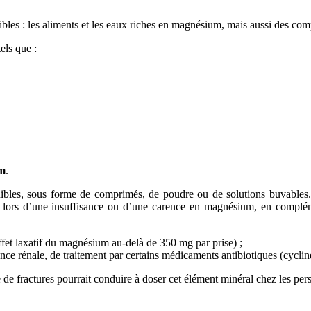
ibles : les aliments et les eaux riches en magnésium, mais aussi des co
els que :
m
.
nibles, sous forme de comprimés, de poudre ou de solutions buvable
és lors d’une insuffisance ou d’une carence en magnésium, en complém
effet laxatif du magnésium au-delà de 350 mg par prise) ;
e rénale, de traitement par certains médicaments antibiotiques (cycline
e de fractures pourrait conduire à doser cet élément minéral chez les 