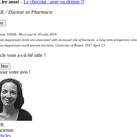
Lire aussi
–
Le chocolat : ange ou démon ?!
e B. / Docteur en Pharmacie
es
um. VIDAL. Mis à jour le 18 août 2014.
um magnesium levels are associated with increased risk of fractures: a long-term prospective c
hat magnesium could prevent fractures. University of Bristol. 2017 April 13.
cle vous a-t-il été utile ?
Non
our votre avis !
 B.
cienne
ticles