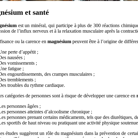
nésium et santé
gnésium
est un minéral, qui participe à plus de 300 réactions chimiques
ssion de l’influx nerveux et à la relaxation musculaire après la contracti
fisance ou la carence en
magnésium
peuvent être à l’origine de différen
Une perte d’appétit ;
Des nausées ;
Des vomissements ;
Une fatigue ;
Des engourdissements, des crampes musculaires ;
Des tremblements ;
Des troubles du rythme cardiaque.
rs catégories de personnes sont à risque de développer une carence en
Les personnes âgées ;
Les personnes atteintes d’alcoolisme chronique ;
Les personnes prenant certains médicaments, tels que des diurétiques, de
Les sportifs de haut niveau ou pratiquant une activité physique soutenue
nes études suggèrent un rôle du magnésium dans la prévention de certa