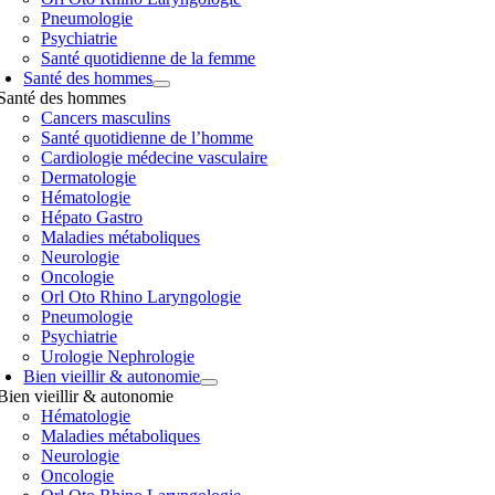
Pneumologie
Psychiatrie
Santé quotidienne de la femme
Santé des hommes
Santé des hommes
Cancers masculins
Santé quotidienne de l’homme
Cardiologie médecine vasculaire
Dermatologie
Hématologie
Hépato Gastro
Maladies métaboliques
Neurologie
Oncologie
Orl Oto Rhino Laryngologie
Pneumologie
Psychiatrie
Urologie Nephrologie
Bien vieillir & autonomie
Bien vieillir & autonomie
Hématologie
Maladies métaboliques
Neurologie
Oncologie