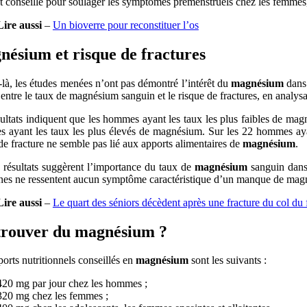
 conseillé pour soulager les symptômes prémenstruels chez les femmes, ain
Lire aussi
–
Un bioverre pour reconstituer l’os
ésium et risque de fractures
là, les études menées n’ont pas démontré l’intérêt du
magnésium
dans
 entre le taux de magnésium sanguin et le risque de fractures, en analy
ultats indiquent que les hommes ayant les taux les plus faibles de magn
ayant les taux les plus élevés de magnésium. Sur les 22 hommes ayant 
de fracture ne semble pas lié aux apports alimentaires de
magnésium
.
s résultats suggèrent l’importance du taux de
magnésium
sanguin dans 
nes ne ressentent aucun symptôme caractéristique d’un manque de mag
Lire aussi
–
Le quart des séniors décèdent après une fracture du col du
trouver du magnésium ?
orts nutritionnels conseillés en
magnésium
sont les suivants :
420 mg par jour chez les hommes ;
320 mg chez les femmes ;