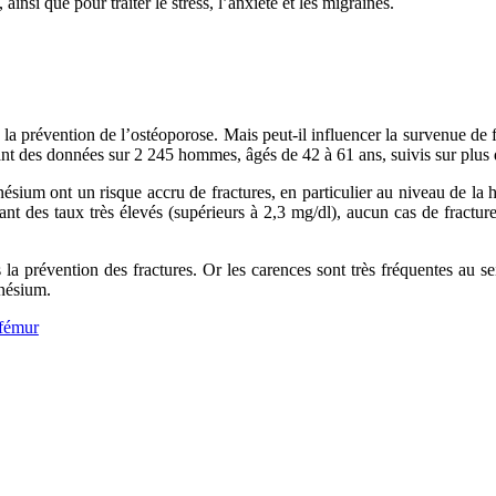
si que pour traiter le stress, l’anxiété et les migraines.
 la prévention de l’ostéoporose. Mais peut-il influencer la survenue de 
sant des données sur 2 245 hommes, âgés de 42 à 61 ans, suivis sur plus 
ésium ont un risque accru de fractures, en particulier au niveau de la h
des taux très élevés (supérieurs à 2,3 mg/dl), aucun cas de fracture n
la prévention des fractures. Or les carences sont très fréquentes au 
nésium.
 fémur