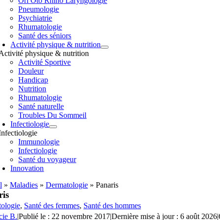
Orl Oto Rhino Laryngologie
Pneumologie
Psychiatrie
Rhumatologie
Santé des séniors
Activité physique & nutrition
Activité physique & nutrition
Activité Sportive
Douleur
Handicap
Nutrition
Rhumatologie
Santé naturelle
Troubles Du Sommeil
Infectiologie
Infectiologie
Immunologie
Infectiologie
Santé du voyageur
Innovation
l
»
Maladies
»
Dermatologie
»
Panaris
is
ologie
,
Santé des femmes
,
Santé des hommes
cie B.
|
Publié le : 22 novembre 2017
|
Dernière mise à jour : 6 août 2026
|