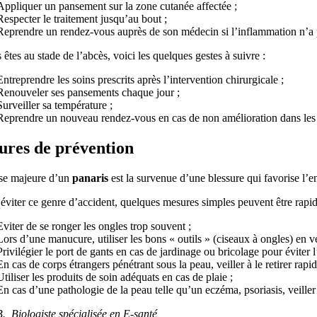
Appliquer un pansement sur la zone cutanée affectée ;
Respecter le traitement jusqu’au bout ;
Reprendre un rendez-vous auprès de son médecin si l’inflammation n’a 
 êtes au stade de l’abcès, voici les quelques gestes à suivre :
Entreprendre les soins prescrits après l’intervention chirurgicale ;
Renouveler ses pansements chaque jour ;
Surveiller sa température ;
Reprendre un nouveau rendez-vous en cas de non amélioration dans les 
res de prévention
se majeure d’un
panaris
est la survenue d’une blessure qui favorise l’e
éviter ce genre d’accident, quelques mesures simples peuvent être rapi
Eviter de se ronger les ongles trop souvent ;
Lors d’une manucure, utiliser les bons « outils » (ciseaux à ongles) en vei
Privilégier le port de gants en cas de jardinage ou bricolage pour éviter 
En cas de corps étrangers pénétrant sous la peau, veiller à le retirer rapi
Utiliser les produits de soin adéquats en cas de plaie ;
En cas d’une pathologie de la peau telle qu’un eczéma, psoriasis, veiller 
., Biologiste spécialisée en E-santé