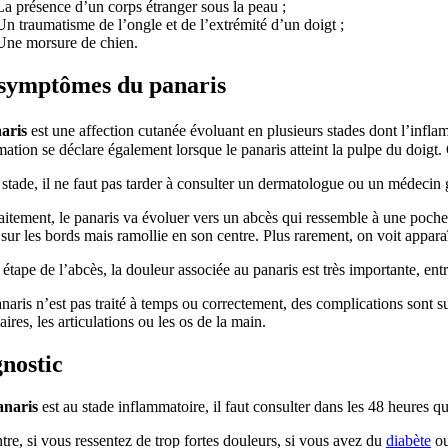
La présence d’un corps étranger sous la peau ;
Un traumatisme de l’ongle et de l’extrémité d’un doigt ;
Une morsure de chien.
 symptômes du panaris
aris
est une affection cutanée évoluant en plusieurs stades dont l’infla
ation se déclare également lorsque le panaris atteint la pulpe du doigt.
stade, il ne faut pas tarder à consulter un dermatologue ou un médecin gé
aitement, le panaris va évoluer vers un abcès qui ressemble à une poche
sur les bords mais ramollie en son centre. Plus rarement, on voit appar
 étape de l’abcès, la douleur associée au panaris est très importante, ent
anaris n’est pas traité à temps ou correctement, des complications sont su
ires, les articulations ou les os de la main.
nostic
naris
est au stade inflammatoire, il faut consulter dans les 48 heures qu
tre, si vous ressentez de trop fortes douleurs, si vous avez du
diabète
ou