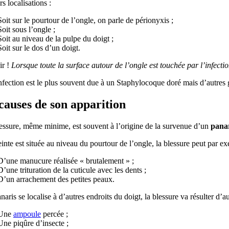
rs localisations :
Soit sur le pourtour de l’ongle, on parle de périonyxis ;
Soit sous l’ongle ;
Soit au niveau de la pulpe du doigt ;
Soit sur le dos d’un doigt.
r !
Lorsque toute la surface autour de l’ongle est touchée par l’infect
nfection est le plus souvent due à un Staphylocoque doré mais d’autres g
causes de son apparition
essure, même minime, est souvent à l’origine de la survenue d’un
pana
teinte est située au niveau du pourtour de l’ongle, la blessure peut par ex
D’une manucure réalisée « brutalement » ;
D’une trituration de la cuticule avec les dents ;
D’un arrachement des petites peaux.
anaris se localise à d’autres endroits du doigt, la blessure va résulter d’au
Une
ampoule
percée ;
Une piqûre d’insecte ;