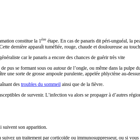
ère
mmation constitue la 1
étape. En cas de panaris dit péri-unguéal, la pe
 Cette dernière apparaît tuméfiée, rouge, chaude et douloureuse au touch
néraliste car le panaris a encore des chances de guérir très vite
 de pus se formant sous ou autour de l’ongle, ou même dans la pulpe du 
aître une sorte de grosse ampoule purulente, appelée phlyctène au-dessu
raînant des
troubles du sommeil
ainsi que de la fièvre.
sceptibles de survenir. L’infection va alors se propager à d’autres région
i suivent son apparition.
 suivez un traitement par corticoïde ou immunosuppresseur, ou si vous re