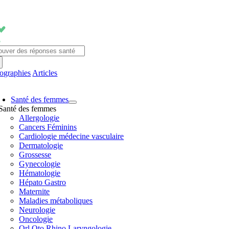
Passer
au
contenu
chercher:
fographies
Articles
avigation
Santé des femmes
ascule
Santé des femmes
Allergologie
Cancers Féminins
Cardiologie médecine vasculaire
Dermatologie
Grossesse
Gynecologie
Hématologie
Hépato Gastro
Maternite
Maladies métaboliques
Neurologie
Oncologie
Orl Oto Rhino Laryngologie