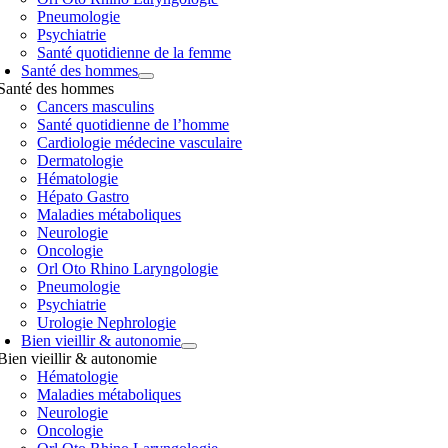
Pneumologie
Psychiatrie
Santé quotidienne de la femme
Santé des hommes
Santé des hommes
Cancers masculins
Santé quotidienne de l’homme
Cardiologie médecine vasculaire
Dermatologie
Hématologie
Hépato Gastro
Maladies métaboliques
Neurologie
Oncologie
Orl Oto Rhino Laryngologie
Pneumologie
Psychiatrie
Urologie Nephrologie
Bien vieillir & autonomie
Bien vieillir & autonomie
Hématologie
Maladies métaboliques
Neurologie
Oncologie