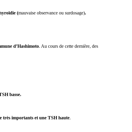
hyroïdie
(
mauvaise observance ou surdosage)
.
mmune
d’Hashimoto
. Au cours de cette dernière, des
TSH basse.
re très importants et une TSH haute
.