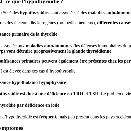
t- ce que l’hypothyroïdie ?
n 50% des
hypothyroïdies
sont associées à des
maladies auto-immun
ors des facteurs dits iatrogènes (ou médicamenteux),
différentes cause
isance primaire de la thyroïde
t associée aux
maladies auto-immunes
(les défenses immunitaires du p
rps vont détruire progressivement la glande thyroïdienne
.
suffisances primaires peuvent également être présentes chez les pe
 est élevée dans ces cas d’hypothyroïdie.
isance hypothalamo-hypophysaire
thyroïdie
est due à une déficience en TRH et TSH
. Le problème vie
yroïdie par déficience en iode
e d’hypothyroïdie est
fréquent,
mais peu présent dans les pays occident
symptômes