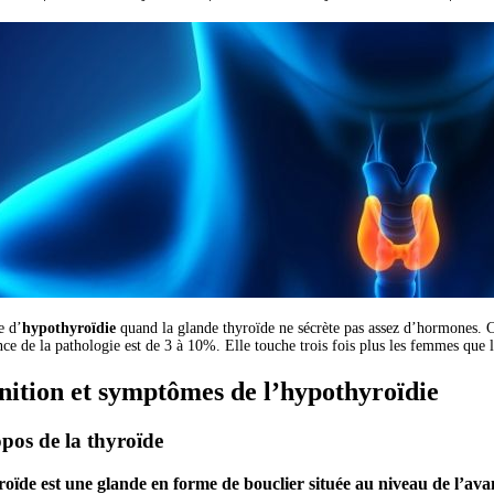
e d’
hypothyroïdie
quand la glande thyroïde ne sécrète pas assez d’hormones. 
nce de la pathologie est de 3 à 10%. Elle touche trois fois plus les femmes que
nition et symptômes de l’hypothyroïdie
pos de la thyroïde
roïde
est une
glande en forme de bouclier située au niveau de l’ava