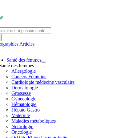
Passer
au
contenu
chercher:
fographies
Articles
avigation
Santé des femmes
ascule
Santé des femmes
Allergologie
Cancers Féminins
Cardiologie médecine vasculaire
Dermatologie
Grossesse
Gynecologie
Hématologie
Hépato Gastro
Maternite
Maladies métaboliques
Neurologie
Oncologie
Orl Oto Rhino Laryngologie