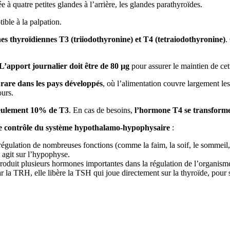
 à quatre petites glandes à l’arrière, les glandes parathyroïdes.
ble à la palpation.
ones thyroïdiennes T3 (triiodothyronine) et T4 (tetraiodothyronine)
.
L’apport journalier doit être de 80 µg
pour assurer le maintien de cet
 rare dans les pays développés
, où l’alimentation couvre largement les
urs.
seulement 10% de T3
. En cas de besoins,
l’hormone T4 se transform
 le contrôle du système hypothalamo-hypophysaire
:
régulation de nombreuses fonctions (comme la faim, la soif, le sommeil, o
i agit sur l’hypophyse.
e produit plusieurs hormones importantes dans la régulation de l’organi
 la TRH, elle libère la TSH qui joue directement sur la thyroïde, pour 