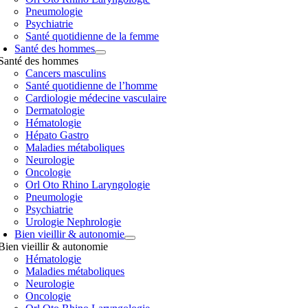
Pneumologie
Psychiatrie
Santé quotidienne de la femme
Santé des hommes
Santé des hommes
Cancers masculins
Santé quotidienne de l’homme
Cardiologie médecine vasculaire
Dermatologie
Hématologie
Hépato Gastro
Maladies métaboliques
Neurologie
Oncologie
Orl Oto Rhino Laryngologie
Pneumologie
Psychiatrie
Urologie Nephrologie
Bien vieillir & autonomie
Bien vieillir & autonomie
Hématologie
Maladies métaboliques
Neurologie
Oncologie