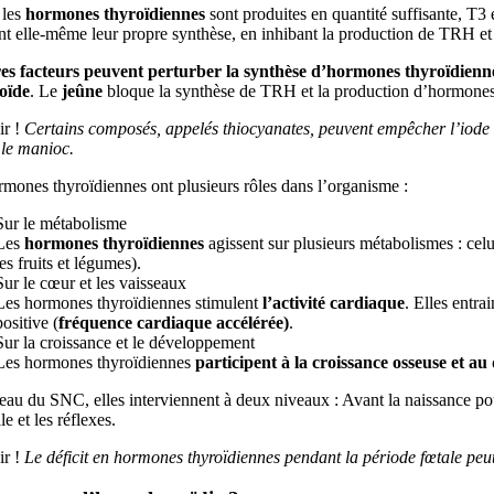
 les
hormones thyroïdiennes
sont produites en quantité suffisante, T3 
nt elle-même leur propre synthèse, en inhibant la production de TRH 
es facteurs peuvent perturber la synthèse d’hormones thyroïdienn
oïde
. Le
jeûne
bloque la synthèse de TRH et la production d’hormones
r !
Certains composés, appelés thiocyanates, peuvent empêcher l’iode d
 le manioc.
mones thyroïdiennes ont plusieurs rôles dans l’organisme :
Sur le métabolisme
Les
hormones thyroïdiennes
agissent sur plusieurs métabolismes : cel
les fruits et légumes).
Sur le cœur et les vaisseaux
Les hormones thyroïdiennes stimulent
l’activité cardiaque
. Elles entr
positive (
fréquence cardiaque accélérée)
.
Sur la croissance et le développement
Les hormones thyroïdiennes
participent à la croissance osseuse et a
au du SNC, elles interviennent à deux niveaux : Avant la naissance pou
le et les réflexes.
r !
Le déficit en hormones thyroïdiennes pendant la période fœtale peu