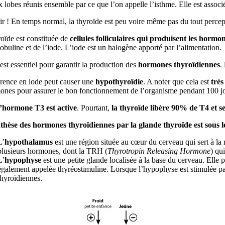
 lobes réunis ensemble par ce que l’on appelle l’isthme. Elle est associée
r !
En temps normal, la thyroïde est peu voire même pas du tout percepti
oïde est constituée de
cellules folliculaires qui produisent les horm
obuline et de l’iode. L’iode est un halogène apporté par l’alimentation.
est essentiel pour garantir la production des
hormones thyroïdiennes
.
rence en iode peut causer une
hypothyroïdie
. A noter que cela est
très
ones pour assurer le bon fonctionnement de l’organisme pendant 100 jo
l’hormone T3 est active
. Pourtant,
la thyroïde libère 90% de T4 et 
thèse des hormones thyroïdiennes par la glande thyroïde est sous
L’
hypothalamus
est une région située au cœur du cerveau qui sert à la 
plusieurs hormones, dont la TRH (
Thyrotropin Releasing Hormone
) qu
L’
hypophyse
est une petite glande localisée à la base du cerveau. Ell
également appelée thyréostimuline. Lorsque l’hypophyse est stimulée par
thyroïdiennes.