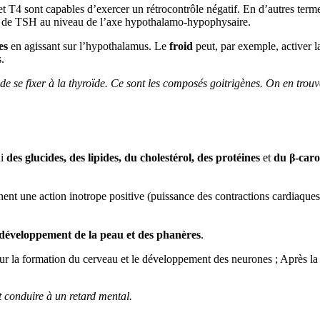
et T4 sont capables d’exercer un rétrocontrôle négatif. En d’autres term
et de TSH au niveau de l’axe hypothalamo-hypophysaire.
es
en agissant sur l’hypothalamus. Le
froid
peut, par exemple, activer 
.
e se fixer à la thyroïde. Ce sont les composés goitrigènes. On en trouv
ui
des glucides, des lipides, du cholestérol, des protéines
et
du
β-caro
ainent une action inotrope positive (puissance des contractions cardiaqu
u développement de la peau et des phanères
.
r la formation du cerveau et le développement des neurones ; Après la n
t conduire à un retard mental.