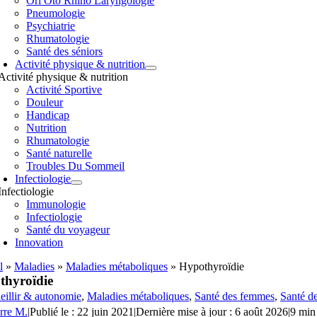
Orl Oto Rhino Laryngologie
Pneumologie
Psychiatrie
Rhumatologie
Santé des séniors
Activité physique & nutrition
Activité physique & nutrition
Activité Sportive
Douleur
Handicap
Nutrition
Rhumatologie
Santé naturelle
Troubles Du Sommeil
Infectiologie
Infectiologie
Immunologie
Infectiologie
Santé du voyageur
Innovation
l
»
Maladies
»
Maladies métaboliques
»
Hypothyroïdie
thyroïdie
eillir & autonomie
,
Maladies métaboliques
,
Santé des femmes
,
Santé d
rre M.
|
Publié le : 22 juin 2021
|
Dernière mise à jour : 6 août 2026
|
9 min 