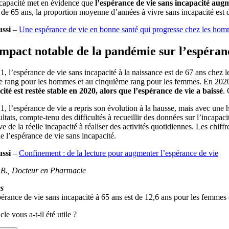
ncapacité met en évidence que
l’espérance de vie sans incapacité aug
de 65 ans, la proportion moyenne d’années à vivre sans incapacité est
ussi
–
Une espérance de vie en bonne santé qui progresse chez les hom
mpact notable de la pandémie sur l’espéran
, l’espérance de vie sans incapacité à la naissance est de 67 ans chez
e rang pour les hommes et au cinquième rang pour les femmes. En 2020,
ité est restée stable en 2020, alors que l’espérance de vie a baissé
.
, l’espérance de vie a repris son évolution à la hausse, mais avec un
ultats, compte-tenu des difficultés à recueillir des données sur l’incapa
ve de la réelle incapacité à réaliser des activités quotidiennes. Les chif
de l’espérance de vie sans incapacité.
ussi
–
Confinement : de la lecture pour augmenter l’espérance de vie
e B., Docteur en Pharmacie
s
érance de vie sans incapacité à 65 ans est de 12,6 ans pour les femme
cle vous a-t-il été utile ?