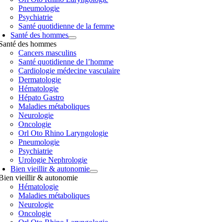
Pneumologie
Psychiatrie
Santé quotidienne de la femme
Santé des hommes
Santé des hommes
Cancers masculins
Santé quotidienne de l’homme
Cardiologie médecine vasculaire
Dermatologie
Hématologie
Hépato Gastro
Maladies métaboliques
Neurologie
Oncologie
Orl Oto Rhino Laryngologie
Pneumologie
Psychiatrie
Urologie Nephrologie
Bien vieillir & autonomie
Bien vieillir & autonomie
Hématologie
Maladies métaboliques
Neurologie
Oncologie