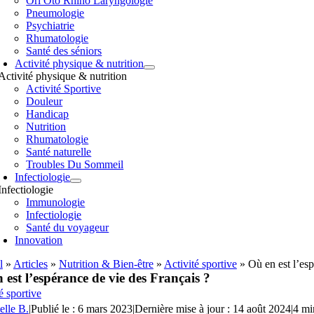
Orl Oto Rhino Laryngologie
Pneumologie
Psychiatrie
Rhumatologie
Santé des séniors
Activité physique & nutrition
Activité physique & nutrition
Activité Sportive
Douleur
Handicap
Nutrition
Rhumatologie
Santé naturelle
Troubles Du Sommeil
Infectiologie
Infectiologie
Immunologie
Infectiologie
Santé du voyageur
Innovation
l
»
Articles
»
Nutrition & Bien-être
»
Activité sportive
»
Où en est l’es
 est l’espérance de vie des Français ?
é sportive
elle B.
|
Publié le : 6 mars 2023
|
Dernière mise à jour : 14 août 2024
|
4 mi