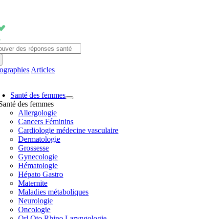
Passer
au
contenu
chercher:
fographies
Articles
avigation
Santé des femmes
ascule
Santé des femmes
Allergologie
Cancers Féminins
Cardiologie médecine vasculaire
Dermatologie
Grossesse
Gynecologie
Hématologie
Hépato Gastro
Maternite
Maladies métaboliques
Neurologie
Oncologie
Orl Oto Rhino Laryngologie