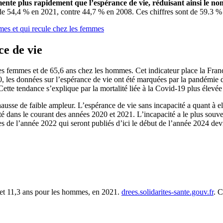
mente plus rapidement que l’espérance de vie, réduisant ainsi le n
 de 54,4 % en 2021, contre 44,7 % en 2008. Ces chiffres sont de 59.3 
mes et qui recule chez les femmes
ce de vie
 les femmes et de 65,6 ans chez les hommes. Cet indicateur place la Fr
 les données sur l’espérance de vie ont été marquées par la pandémie
 Cette tendance s’explique par la mortalité liée à la Covid-19 plus élevé
e hausse de faible ampleur. L’espérance de vie sans incapacité a quant
cité dans le courant des années 2020 et 2021. L’incapacité a le plus souv
fres de l’année 2022 qui seront publiés d’ici le début de l’année 2024 dev
s et 11,3 ans pour les hommes, en 2021.
drees.solidarites-sante.gouv.fr
. C