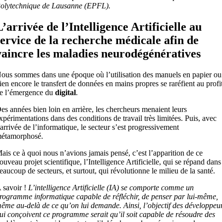
olytechnique de Lausanne (EPFL).
L’arrivée de l’Intelligence Artificielle au
service de la recherche médicale afin de
vaincre les maladies neurodégénératives
ous sommes dans une époque où l’utilisation des manuels en papier ou
ien encore le transfert de données en mains propres se raréfient au profi
e l’émergence du
digital
.
es années bien loin en arrière, les chercheurs menaient leurs
xpérimentations dans des conditions de travail très limitées. Puis, avec
’arrivée de l’informatique, le secteur s’est progressivement
étamorphosé.
ais ce à quoi nous n’avions jamais pensé, c’est l’apparition de ce
ouveau projet scientifique, l’Intelligence Artificielle, qui se répand dans
eaucoup de secteurs, et surtout, qui révolutionne le milieu de la santé.
 savoir !
L’intelligence Artificielle (IA) se comporte comme un
rogramme informatique capable de réfléchir, de penser par lui-même,
ême au-delà de ce qu’on lui demande. Ainsi, l’objectif des développeu
ui conçoivent ce programme serait qu’il soit capable de résoudre des