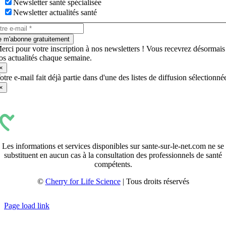
Newsletter santé spécialisée
Newsletter actualités santé
e m'abonne gratuitement
erci pour votre inscription à nos newsletters ! Vous recevrez désormais
os actualités chaque semaine.
×
otre e-mail fait déjà partie dans d'une des listes de diffusion sélectionné
×
Les informations et services disponibles sur sante-sur-le-net.com ne se
substituent en aucun cas à la consultation des professionnels de santé
compétents.
©
Cherry for Life Science
| Tous droits réservés
Créé avec
par
zakaru.studio
Page load link