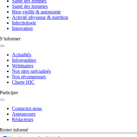
Santé des femmes
bascule
Santé des hommes
Bien vieillir & autonomie
Activité physique & nutrition
Infectiologie
Innovation
S’informer
Navigation
à
Actualités
bascule
Infographies
Webinaires
Nos sites spécialisés
Nos récompenses
Charte HIC
Participer
Navigation
à
Contactez-nous
bascule
Annonceurs
Rédacteurs
Rester informé