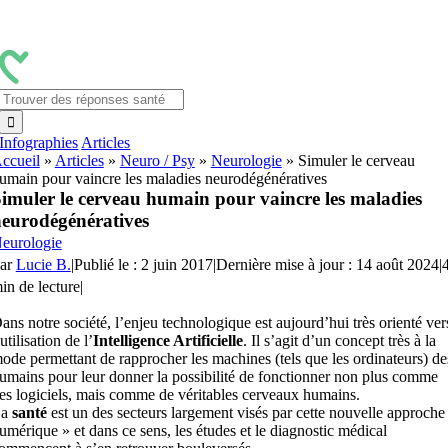
Passer
au
contenu
Rechercher:
Infographies
Articles
ccueil
»
Articles
»
Neuro / Psy
»
Neurologie
»
Simuler le cerveau
umain pour vaincre les maladies neurodégénératives
imuler le cerveau humain pour vaincre les maladies
eurodégénératives
eurologie
ar
Lucie B.
|
Publié le : 2 juin 2017
|
Dernière mise à jour : 14 août 2024
|
in de lecture
|
ans notre société, l’enjeu technologique est aujourd’hui très orienté ver
’utilisation de l’
Intelligence Artificielle
. Il s’agit d’un concept très à la
ode permettant de rapprocher les machines (tels que les ordinateurs) de
umains pour leur donner la possibilité de fonctionner non plus comme
es logiciels, mais comme de véritables cerveaux humains.
La
santé
est un des secteurs largement visés par cette nouvelle approche
umérique » et dans ce sens, les études et le diagnostic médical