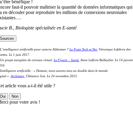
u’être bénéfique !
ncore faut-il pouvoir maîtriser la quantité de données informatiques qui
a en découler pour reproduire les millions de connexions neuronales
xistantes….
ucie B., Biologiste spécialisée en E-santé
Sources
L’intelligence artificielle pour vaincre Alzheimer ?
Le Point Tech et Net.
Véronique Lefebvre des
ettes. Le 1 juin 2017.
 Un projet européen de cerveau virtuel.
Le Figaro – Santé.
Anne Lefèvre-Balleydier. Le 14 janvier
016.
 Intelligence artificielle : « Demain, nous aurons tous un double dans le monde
gital ».
Archimag.
Clémence Jost. Le 24 novembre 2015.
et article vous a-t-il été utile ?
Oui
Non
erci pour votre avis !