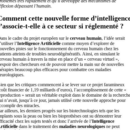
roblèmes très rapidement et qu’il développe des mécanismes de
éflexion dépassant l’humain.
Comment cette nouvelle forme d’intelligenc
s’associe-t-elle à ce secteur si réglementé ?
ans le cadre du projet européen sur le
cerveau humain
, l’idée serait
’utiliser l’
Intelligence Artificielle
comme moyen d’explorer de
ouvelles pistes sur le fonctionnement du cerveau humain chez les
atients atteints de troubles neurodégénératifs. Ainsi, en simulant le
erveau humain à travers la mise en place d’un « cerveau virtuel »,
’espoir des chercheurs est de pouvoir mettre la main sur de nouvelles
hérapies beaucoup plus efficaces pour combattre ces maladies
eurologiques.
ien que les critiques commencent à se lever sur ce projet faramineux
coût financier de 1,19 milliards d’euros), l’accomplissement de cette «
eproduction » serait un véritable exploit dans le domaine de la recherch
ui n’avait, jusqu’à ce jour, jamais utilisé cette nouvelle approche pour
ccomplir des miracles.
ar ailleurs, les derniers progrès sur les biotechnologies tels que les
mplants sous la peau ou bien les bioprothèses ont su démontrer leur
fficacité chez les sujets testés et donc l’arrivée de l’
Intelligence
rtificielle
dans le traitement des
maladies neurologiques
ne peut