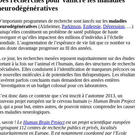
neurodégénératives
’importants programmes de recherche sont lancés sur les
maladies
eurodégénératives
(Alzheimer,
Parkinson
,
Epilepsie
,
Dépression
, …)
uisqu’elles constituent un problème de santé publique de haute
nvergure et qu’elles impactent des millions d’individus à l’échelle
ondiale. L’augmentation de l’espérance de vie fait que ce nombre va
ans doute davantage progresser au fil des années.
 ce jour, les recherches menées reposent majoritairement sur des études
ortant à la fois sur l’animal et l’humain, dans des structures de recherch
pécialisées. Elles conduisent à l’identification de marqueurs précoces o
e nouvelles molécules à de potentielles fins thérapeutiques. Les résultat
’avèrent parfois concluants mais demandent des années entières
’investigation et un budget colossal pour ces laboratoires.
’est donc dans ce contexte que s’est inscrit à l’automne 2013, un
ouveau projet européen sur le cerveau humain («
Human Brain Project
), qui a pour but, entres autres, de pouvoir mieux comprendre les cause
es maladies neurologiques.
 savoir !
Le
Human Brain Project
est un projet scientifique européen
egroupant 112 centres de recherche publics et privés, localisés
ajoritairement en Europe. Il est notamment coordonné par l’Ecole