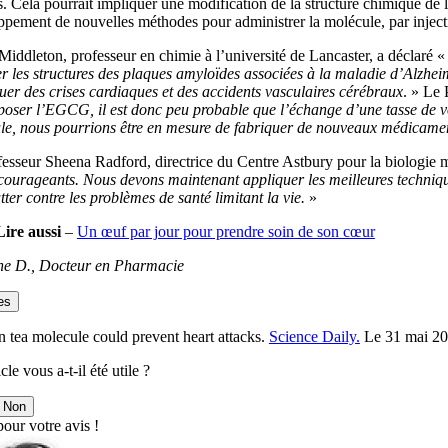
. Cela pourrait impliquer une modification de la structure chimique de 
ppement de nouvelles méthodes pour administrer la molécule, par injec
iddleton, professeur en chimie à l’université de Lancaster, a déclaré 
r les structures des plaques amyloïdes associées à la maladie d’Alzhei
er des crises cardiaques et des accidents vasculaires cérébraux
. » Le
ser l’EGCG, il est donc peu probable que l’échange d’une tasse de votr
e, nous pourrions être en mesure de fabriquer de nouveaux médicaments 
esseur Sheena Radford, directrice du Centre Astbury pour la biologie mol
courageants. Nous devons maintenant appliquer les meilleures techniqu
tter contre les problèmes de santé limitant la vie.
»
Lire aussi
–
Un œuf par jour pour prendre soin de son cœur
ne D., Docteur en Pharmacie
es
 tea molecule could prevent heart attacks.
Science Daily.
Le 31 mai 20
cle vous a-t-il été utile ?
Non
our votre avis !