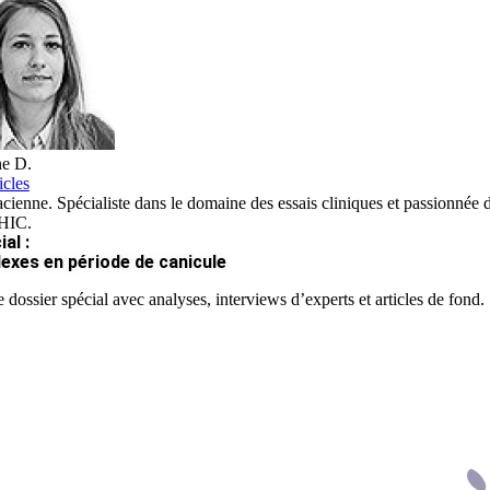
ne D.
icles
ienne. Spécialiste dans le domaine des essais cliniques et passionnée d
 HIC.
al :
lexes en période de canicule
 dossier spécial avec analyses, interviews d’experts et articles de fond.