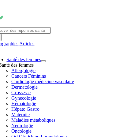
Passer
au
contenu
chercher:
fographies
Articles
avigation
Santé des femmes
ascule
Santé des femmes
Allergologie
Cancers Féminins
Cardiologie médecine vasculaire
Dermatologie
Grossesse
Gynecologie
Hématologie
Hépato Gastro
Maternite
Maladies métaboliques
Neurologie
Oncologie
Orl Oto Rhino Laryngologie