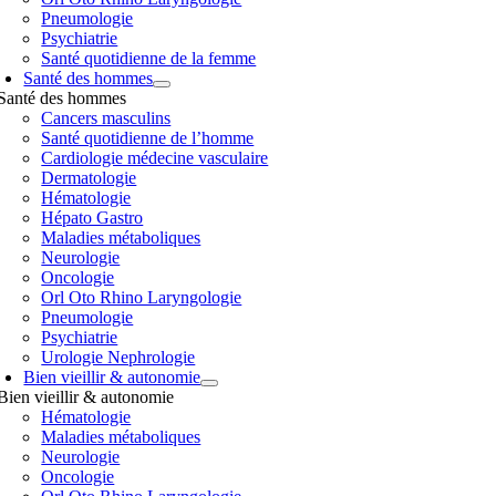
Pneumologie
Psychiatrie
Santé quotidienne de la femme
Santé des hommes
Santé des hommes
Cancers masculins
Santé quotidienne de l’homme
Cardiologie médecine vasculaire
Dermatologie
Hématologie
Hépato Gastro
Maladies métaboliques
Neurologie
Oncologie
Orl Oto Rhino Laryngologie
Pneumologie
Psychiatrie
Urologie Nephrologie
Bien vieillir & autonomie
Bien vieillir & autonomie
Hématologie
Maladies métaboliques
Neurologie
Oncologie