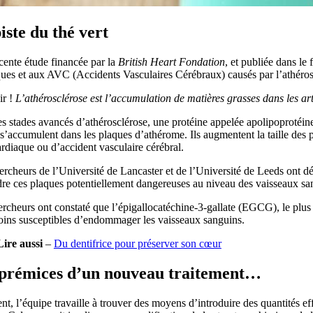
iste du thé vert
cente étude financée par la
British Heart Fondation
, et publiée dans l
ques et aux AVC (Accidents Vasculaires Cérébraux) causés par l’athéros
r !
L’athérosclérose est l’accumulation de matières grasses dans les ar
s stades avancés d’athérosclérose, une protéine appelée apolipoprotéine
s’accumulent dans les plaques d’athérome. Ils augmentent la taille des 
ardiaque ou d’accident vasculaire cérébral.
rcheurs de l’Université de Lancaster et de l’Université de Leeds ont dé
dre ces plaques potentiellement dangereuses au niveau des vaisseaux sa
rcheurs ont constaté que l’épigallocatéchine-3-gallate (EGCG), le plu
oins susceptibles d’endommager les vaisseaux sanguins.
Lire aussi
–
Du dentifrice pour préserver son cœur
 prémices d’un nouveau traitement…
nt, l’équipe travaille à trouver des moyens d’introduire des quantités e