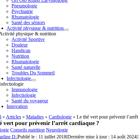
Orl Oto Rhino Laryngologie
Pneumologie
Psychiatrie
Rhumatologie
Santé des séniors
Activité physique & nutrition
Activité physique & nutrition
Activité Sportive
Douleur
Handicap
Nutrition
Rhumatologie
Santé naturelle
Troubles Du Sommeil
Infectiologie
Infectiologie
Immunologie
Infectiologie
Santé du voyageur
Innovation
l
»
Articles
»
Maladies
»
Cardiologie
»
Le thé vert pour prévenir l’arrêt
é vert pour prévenir l’arrêt cardiaque ?
logie
Conseils nutrition
Neurologie
arline D.
|
Publié le : 11 juillet 2018
|
Dernière mise à jour : 14 août 2024
|