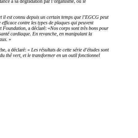
tance à sa dégradation par l’organisme, ou le
et il est connu depuis un certain temps que l’EGCG peut
efficace contre les types de plaques qui peuvent
rt Foundation
, a déclaré: «
Nos corps sont très bons pour
 santé cardiaque. En revanche, en manipulant la
aux.
»
che, a déclaré: «
Les résultats de cette série d’études sont
thé vert, et le transformer en un outil fonctionnel