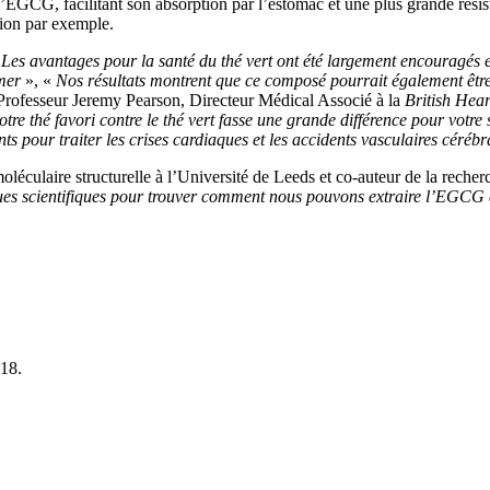
l’EGCG, facilitant son absorption par l’estomac et une plus grande résis
tion par exemple.
«
Les avantages pour la santé du thé vert ont été largement encouragés 
mer
», «
Nos résultats montrent que ce composé pourrait également être 
 Professeur Jeremy Pearson, Directeur Médical Associé à la
British Hea
e thé favori contre le thé vert fasse une grande différence pour votre
pour traiter les crises cardiaques et les accidents vasculaires cérébr
éculaire structurelle à l’Université de Leeds et co-auteur de la recher
es scientifiques pour trouver comment nous pouvons extraire l’EGCG du 
18.