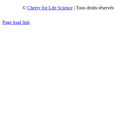
©
Cherry for Life Science
| Tous droits réservés
Créé avec
par
zakaru.studio
Page load link