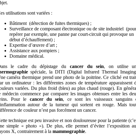
bjet.
es utilisations sont variées :
Bâtiment (détection de fuites thermiques) ;
Surveillance de composant électronique ou de site industriel (pou
repérer par exemple, une panne par court-circuit qui provoque un
début d’échauffement) ;
Expertise d’œuvre d’art ;
Assistance aux pompiers ;
Domaine médical.
ans le cadre du dépistage du
cancer du sein
, on utilise u
hermographie
spéciale, la DITI (Digital Infrared Thermal Imaging
ne caméra thermique prend une photo de la poitrine. Ce cliché est trai
ar un ordinateur : les différentes zones de température apparaissent 
ouleurs variées. Du plus froid (bleu) au plus chaud (rouge). En généra
e médecin commence par comparer les images obtenues entre les de
eins. Pour le
cancer du sein
, ce sont les vaisseaux sanguins 
’inflammation autour de la tumeur qui sortent en rouge. Mais tou
ifférence de couleur n’est pas forcément un cancer.
ette technique est peu invasive et non douloureuse pour la patiente (c’e
ne simple « photo »). De plus, elle permet d’éviter l’exposition a
ayons X, contrairement à la
mammographie
.