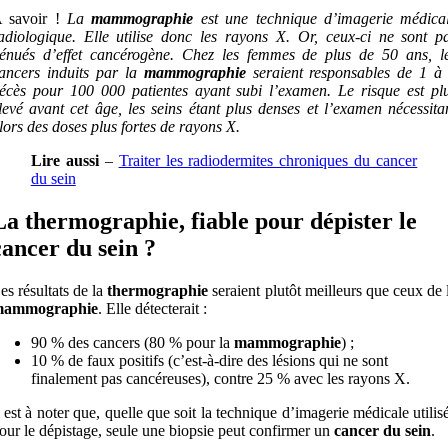
 savoir !
La
mammographie
est une technique d’imagerie médica
adiologique. Elle utilise donc les rayons X. Or, ceux-ci ne sont p
énués d’effet cancérogène. Chez les femmes de plus de 50 ans, l
ancers induits par la
mammographie
seraient responsables de 1 à
écès pour 100 000 patientes ayant subi l’examen. Le risque est pl
levé avant cet âge, les seins étant plus denses et l’examen nécessita
lors des doses plus fortes de rayons X.
Lire aussi
–
Traiter les radiodermites chroniques du cancer
du sein
La thermographie, fiable pour dépister le
cancer du sein ?
es résultats de la
thermographie
seraient plutôt meilleurs que ceux de 
ammographie
. Elle détecterait :
90 % des cancers (80 % pour la
mammographie
) ;
10 % de faux positifs (c’est-à-dire des lésions qui ne sont
finalement pas cancéreuses), contre 25 % avec les rayons X.
l est à noter que, quelle que soit la technique d’imagerie médicale utilis
our le dépistage, seule une biopsie peut confirmer un
cancer du sein
.