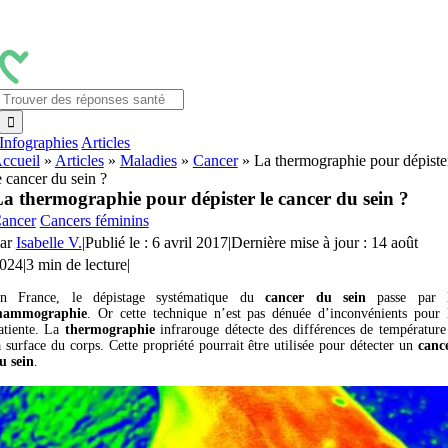
Passer
au
contenu
Rechercher:
Infographies
Articles
ccueil
»
Articles
»
Maladies
»
Cancer
»
La thermographie pour dépiste
e cancer du sein ?
a thermographie pour dépister le cancer du sein ?
ancer
Cancers féminins
ar
Isabelle V.
|
Publié le : 6 avril 2017
|
Dernière mise à jour : 14 août
024
|
3 min de lecture
|
n France, le dépistage systématique du
cancer du sein
passe par 
ammographie
. Or cette technique n’est pas dénuée d’inconvénients pour 
atiente. La
thermographie
infrarouge détecte des différences de température
a surface du corps. Cette propriété pourrait être utilisée pour détecter un
canc
u sein
.