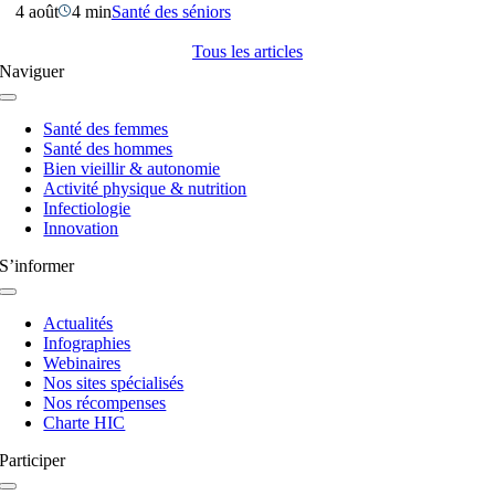
4 août
4 min
Santé des séniors
Tous les articles
Naviguer
Navigation
à
Santé des femmes
bascule
Santé des hommes
Bien vieillir & autonomie
Activité physique & nutrition
Infectiologie
Innovation
S’informer
Navigation
à
Actualités
bascule
Infographies
Webinaires
Nos sites spécialisés
Nos récompenses
Charte HIC
Participer
Navigation