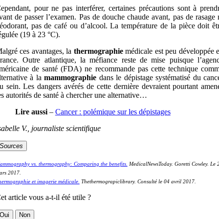
ependant, pour ne pas interférer, certaines précautions sont à prend
vant de passer l’examen. Pas de douche chaude avant, pas de rasage 
éodorant, pas de café ou d’alcool. La température de la pièce doit êt
égulée (19 à 23 °C).
algré ces avantages, la
thermographie
médicale est peu développée 
rance. Outre atlantique, la méfiance reste de mise puisque l’agen
méricaine de santé (FDA) ne recommande pas cette technique com
lternative à la
mammographie
dans le dépistage systématisé du canc
u sein. Les dangers avérés de cette dernière devraient pourtant amen
es autorités de santé à chercher une alternative…
Lire aussi
–
Cancer : polémique sur les dépistages
sabelle V., journaliste scientifique
Sources
ammography vs. thermography: Comparing the benefits.
MedicalNewsToday. Goretti Cowley. Le 
ars 2017.
hermographie et imagerie médicale.
Thethermograpiclibrary. Consulté le 04 avril 2017.
et article vous a-t-il été utile ?
Oui
Non