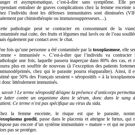
anger et asymptomatique, c’est-à-dire sans symptôme. Elle pe
ependant entraîner de graves complications chez la femme enceinte 
hez l’individu dont les défenses immunitaires sont diminuées (VI
raitement par chimiothérapie ou immunosuppresseurs…).
ette pathologie peut se contracter en consommant de la vian
ontaminée mal cuite, des fruits et légumes mal lavés ou de l’eau souillé
ais également par contact avec le chat.
ne fois qu’une personne a été contaminée par la
toxoplasmose
, elle se
omme « immunisée ». C’est-à-dire que l’individu va contracter 
athologie une fois, laquelle passera inaperçue dans 80% des cas, et 
ourra plus en souffrir de nouveau (à l’exception des patients forteme
mmunodéprimés, chez qui le parasite pourra réapparaître). Ainsi, il e
stimé que 50% des Français seraient « séropositifs » à la toxoplasmos
t donc littéralement immunisés.
 savoir !
Le terme séropositif désigne la présence d’anticorps permetta
e lutter contre un organisme dans le sérum, donc dans le sang 
atient. Ce terme n’est pas spécifique au virus du sida.
hez la femme enceinte, le risque est que le parasite, nom
oxoplasma gondii
, passe dans le placenta et atteigne le fœtus, qui 
ispose pas encore d’un système immunitaire « mature » et qui ne pour
lors pas se protéger.