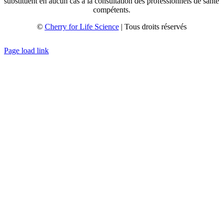
substituent en aucun cas à la consultation des professionnels de santé
compétents.
©
Cherry for Life Science
| Tous droits réservés
Créé avec
par
zakaru.studio
Page load link