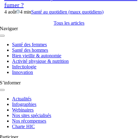
fumer ?
4 août
4 min
Santé au quotidien (maux quotidiens)
Tous les articles
Naviguer
Navigation
à
Santé des femmes
bascule
Santé des hommes
Bien vieillir & autonomie
Activité physique & nutrition
Infectiologie
Innovation
S’informer
Navigation
à
Actualités
bascule
Infographies
Webinaires
Nos sites spécialisés
Nos récompenses
Charte HIC
Participer