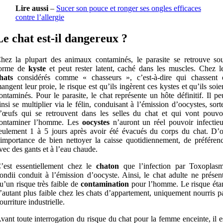
Lire aussi
–
Sucer son pouce et ronger ses ongles efficaces
contre l’allergie
Le chat est-il dangereux ?
hez la plupart des animaux contaminés, le parasite se retrouve so
orme de
kyste
et peut rester latent, caché dans les muscles. Chez l
hats
considérés comme « chasseurs », c’est-à-dire qui chassent 
angent leur proie, le risque est qu’ils ingèrent ces kystes et qu’ils soie
ontaminés. Pour le parasite, le chat représente un hôte définitif. Il pe
insi se multiplier via le félin, conduisant à l’émission d’oocystes, sort
’œufs qui se retrouvent dans les selles du chat et qui vont pouvo
ontaminer l’homme. Les
oocystes
n’auront un réel pouvoir infectie
eulement 1 à 5 jours après avoir été évacués du corps du chat. D’
’importance de bien nettoyer la caisse quotidiennement, de préféren
vec des gants et à l’eau chaude.
’est essentiellement chez le
chaton
que l’infection par Toxoplas
ondii conduit à l’émission d’oocyste. Ainsi, le chat adulte ne présen
u’un risque très faible de
contamination
pour l’homme. Le risque éta
’autant plus faible chez les chats d’appartement, uniquement nourris p
ourriture industrielle.
vant toute interrogation du risque du chat pour la femme enceinte, il e