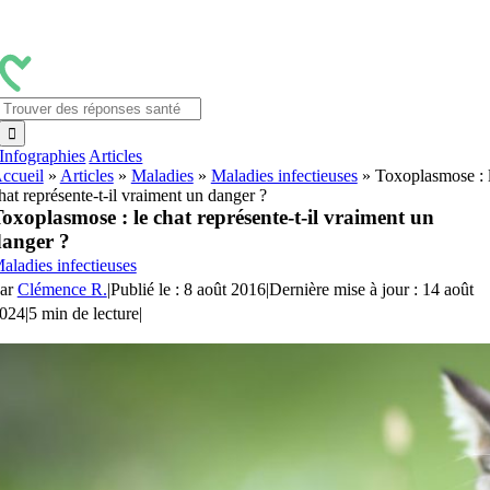
Passer
au
contenu
Rechercher:
Infographies
Articles
ccueil
»
Articles
»
Maladies
»
Maladies infectieuses
»
Toxoplasmose : 
hat représente-t-il vraiment un danger ?
oxoplasmose : le chat représente-t-il vraiment un
anger ?
aladies infectieuses
ar
Clémence R.
|
Publié le : 8 août 2016
|
Dernière mise à jour : 14 août
024
|
5 min de lecture
|