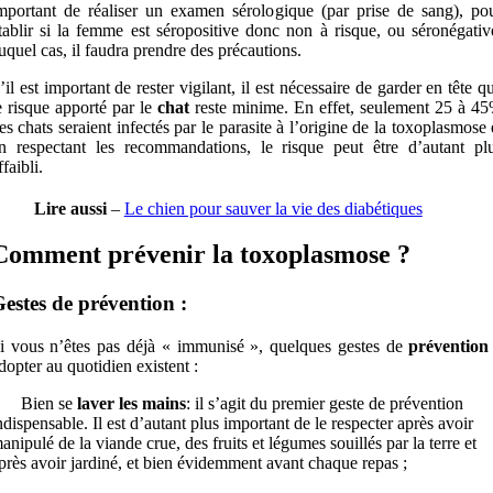
mportant de réaliser un examen sérologique (par prise de sang), po
tablir si la femme est séropositive donc non à risque, ou séronégativ
uquel cas, il faudra prendre des précautions.
’il est important de rester vigilant, il est nécessaire de garder en tête q
e risque apporté par le
chat
reste minime. En effet, seulement 25 à 4
es chats seraient infectés par le parasite à l’origine de la toxoplasmose 
n respectant les recommandations, le risque peut être d’autant pl
ffaibli.
Lire aussi
–
Le chien pour sauver la vie des diabétiques
Comment prévenir la toxoplasmose ?
estes de prévention :
i vous n’êtes pas déjà « immunisé », quelques gestes de
prévention
dopter au quotidien existent :
Bien se
laver les mains
: il s’agit du premier geste de prévention
ndispensable. Il est d’autant plus important de le respecter après avoir
anipulé de la viande crue, des fruits et légumes souillés par la terre et
près avoir jardiné, et bien évidemment avant chaque repas ;