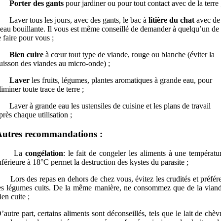
 Porter des gants
pour jardiner ou pour tout contact avec de la terre 
Laver tous les jours, avec des gants, le bac à
litière du chat
avec de
’eau bouillante. Il vous est même conseillé de demander à quelqu’un de
e faire pour vous ;
 Bien cuire
à cœur tout type de viande, rouge ou blanche (éviter la
uisson des viandes au micro-onde) ;
– Laver
les fruits, légumes, plantes aromatiques à grande eau, pour
liminer toute trace de terre ;
Laver à grande eau les ustensiles de cuisine et les plans de travail
près chaque utilisation ;
utres recommandations :
La
congélation
: le fait de congeler les aliments à une températu
nférieure à 18°C permet la destruction des kystes du parasite ;
Lors des repas en dehors de chez vous, évitez les crudités et préfér
es légumes cuits. De la même manière, ne consommez que de la vian
ien cuite ;
’autre part, certains aliments sont déconseillés, tels que le lait de chèv