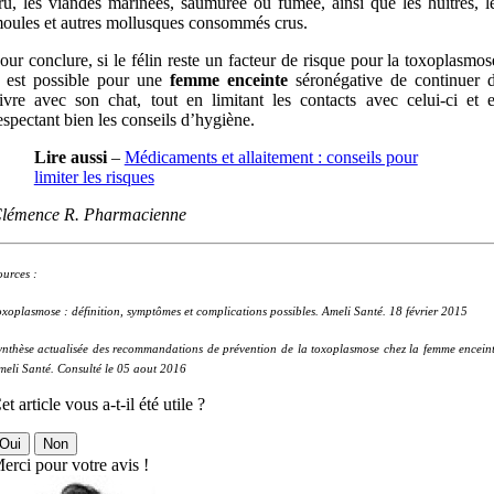
ru, les viandes marinées, saumurée ou fumée, ainsi que les huitres, l
oules et autres mollusques consommés crus.
our conclure, si le félin reste un facteur de risque pour la toxoplasmos
l est possible pour une
femme enceinte
séronégative de continuer 
ivre avec son chat, tout en limitant les contacts avec celui-ci et 
espectant bien les conseils d’hygiène.
Lire aussi
–
Médicaments et allaitement : conseils pour
limiter les risques
lémence R. Pharmacienne
ources :
oxoplasmose : définition, symptômes et complications possibles. Ameli Santé. 18 février 2015
ynthèse actualisée des recommandations de prévention de la toxoplasmose chez la femme enceint
meli Santé. Consulté le 05 aout 2016
et article vous a-t-il été utile ?
Oui
Non
erci pour votre avis !